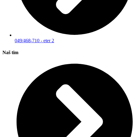
049/468-710 - eter 2
Naš tim