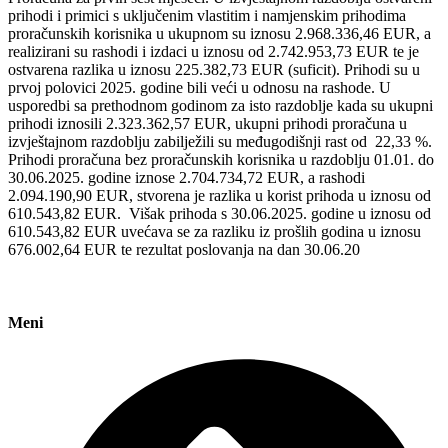
prihodi i primici s uključenim vlastitim i namjenskim prihodima
proračunskih korisnika u ukupnom su iznosu 2.968.336,46 EUR, a
realizirani su rashodi i izdaci u iznosu od 2.742.953,73 EUR te je
ostvarena razlika u iznosu 225.382,73 EUR (suficit). Prihodi su u
prvoj polovici 2025. godine bili veći u odnosu na rashode. U
usporedbi sa prethodnom godinom za isto razdoblje kada su ukupni
prihodi iznosili 2.323.362,57 EUR, ukupni prihodi proračuna u
izvještajnom razdoblju zabilježili su međugodišnji rast od 22,33 %.
Prihodi proračuna bez proračunskih korisnika u razdoblju 01.01. do
30.06.2025. godine iznose 2.704.734,72 EUR, a rashodi
2.094.190,90 EUR, stvorena je razlika u korist prihoda u iznosu od
610.543,82 EUR. Višak prihoda s 30.06.2025. godine u iznosu od
610.543,82 EUR uvećava se za razliku iz prošlih godina u iznosu
676.002,64 EUR te rezultat poslovanja na dan 30.06.20
Meni