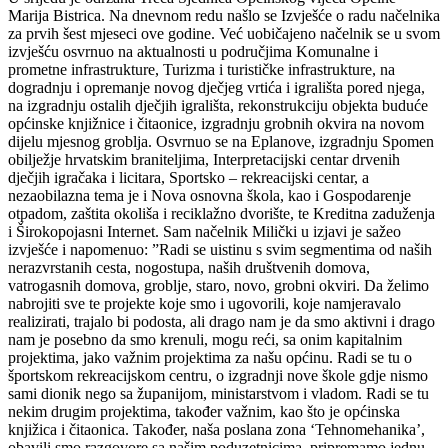
Marija Bistrica. Na dnevnom redu našlo se Izvješće o radu načelnika
za prvih šest mjeseci ove godine. Već uobičajeno načelnik se u svom
izvješću osvrnuo na aktualnosti u područjima Komunalne i
prometne infrastrukture, Turizma i turističke infrastrukture, na
dogradnju i opremanje novog dječjeg vrtića i igrališta pored njega,
na izgradnju ostalih dječjih igrališta, rekonstrukciju objekta buduće
općinske knjižnice i čitaonice, izgradnju grobnih okvira na novom
dijelu mjesnog groblja. Osvrnuo se na Eplanove, izgradnju Spomen
obilježje hrvatskim braniteljima, Interpretacijski centar drvenih
dječjih igračaka i licitara, Sportsko – rekreacijski centar, a
nezaobilazna tema je i Nova osnovna škola, kao i Gospodarenje
otpadom, zaštita okoliša i reciklažno dvorište, te Kreditna zaduženja
i Širokopojasni Internet. Sam načelnik Milički u izjavi je sažeo
izvješće i napomenuo: ”Radi se uistinu s svim segmentima od naših
nerazvrstanih cesta, nogostupa, naših društvenih domova,
vatrogasnih domova, groblje, staro, novo, grobni okviri. Da želimo
nabrojiti sve te projekte koje smo i ugovorili, koje namjeravalo
realizirati, trajalo bi podosta, ali drago nam je da smo aktivni i drago
nam je posebno da smo krenuli, mogu reći, sa onim kapitalnim
projektima, jako važnim projektima za našu općinu. Radi se tu o
športskom rekreacijskom centru, o izgradnji nove škole gdje nismo
sami dionik nego sa županijom, ministarstvom i vladom. Radi se tu
nekim drugim projektima, također važnim, kao što je općinska
knjižica i čitaonica. Također, naša poslana zona ‘Tehnomehanika’,
obavili smo razgovore sa našim poduzetnicima, pripremamo jednu