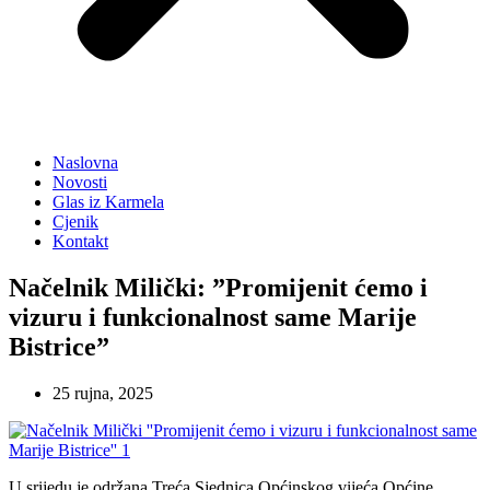
Naslovna
Novosti
Glas iz Karmela
Cjenik
Kontakt
Načelnik Milički: ”Promijenit ćemo i
vizuru i funkcionalnost same Marije
Bistrice”
25 rujna, 2025
U srijedu je održana Treća Sjednica Općinskog vijeća Općine