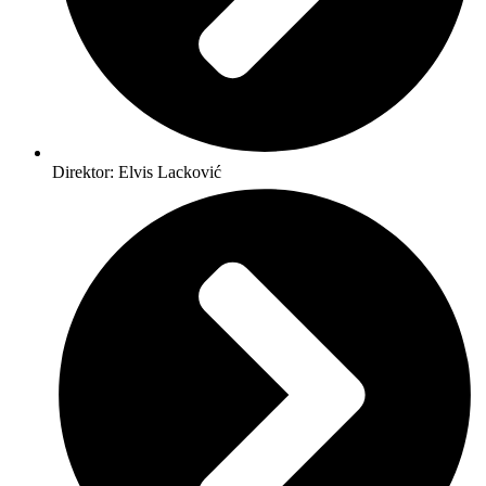
Direktor: Elvis Lacković