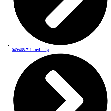
049/468-711 - redakcija