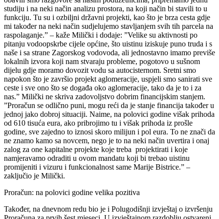
studiju i na neki način analizu prostora, na koji način bi stavili to u
funkciju. Tu su i ozbiljni državni projekti, kao što je brza cesta gdje
mi također na neki način sudjelujemo stavljanjem svih tih parcela na
raspolaganje.” – kaže Milički i dodaje: ”Velike su aktivnosti po
pitanju vodoopskrbe cijele općine, što uistinu iziskuje puno truda i s
naše i sa strane Zagorskog vodovoda, ali jednostavno imamo previše
lokalnih izvora koji nam stvaraju probleme, pogotovo u sušnom
dijelu gdje moramo dovozit vodu sa autocisternom. Sretni smo
napokon što je završio projekt aglomeracije, uspjeli smo sanirati sve
ceste i sve ono što se događa oko aglomeracije, tako da je to i za
nas.” Milički ne skriva zadovoljstvo dobrim financijskim stanjem.
”Proračun se odlično puni, mogu reći da je stanje financija također u
jednoj jako dobroj situaciji. Naime, na polovici godine višak prihoda
od 610 tisuća eura, ako pribrojimo tu i višak prihoda iz prošle
godine, sve zajedno to iznosi skoro milijun i pol eura. To ne znači da
ne znamo kamo sa novcem, nego je to na neki način uvertira i onaj
zalog za one kapitalne projekte koje treba projektirati i koje
namjeravamo odraditi u ovom mandatu koji bi trebao uistinu
promijeniti i vizuru i funkcionalnost same Marije Bistrice.” –
zaključio je Milički.
Proračun: na polovici godine velika pozitiva
Također, na dnevnom redu bio je i Polugodišnji izvještaj o izvršenju
Proračuna za prvih šest mjeseci. U izvještajnom razdoblju ostvareni