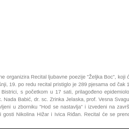
UTORA
ine organizira Recital ljubavne poezije ”Željka Boc”, koji
nji, 19. po redu recital pristiglo je 289 pjesama od čak
 Bistrici, s početkom u 17 sati, prilagođeno epidemio
c. Nada Babić, dr. sc. Zrinka Jelaska, prof. Vesna Svagu
avljeni u zborniku ”Hod se nastavlja” i izvedeni na završn
osti Nikolina Hižar i Ivica Riđan. Recital će se preno