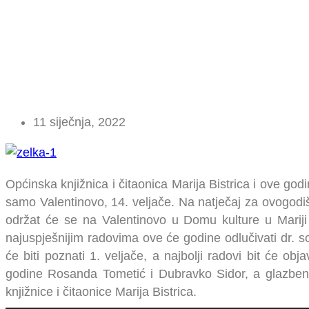
ČAK 103 A
11 siječnja, 2022
Općinska knjižnica i čitaonica Marija Bistrica i ove god
samo Valentinovo, 14. veljače. Na natječaj za ovogodiš
održat će se na Valentinovo u Domu kulture u Mariji
najuspješnijim radovima ove će godine odlučivati dr. s
će biti poznati 1. veljače, a najbolji radovi bit će obj
godine Rosanda Tometić i Dubravko Sidor, a glazbeni g
knjižnice i čitaonice Marija Bistrica.