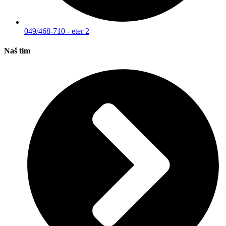
049/468-710 - eter 2
Naš tim