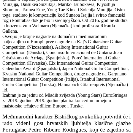
Murajija, Daisukea Suzukija, Mariko Tsubokawa, Kiyoshija
Shomure, Tsunea Eme, Yong Tae Kima i Soichija Murajija. Osim
toga, studirao je kompoziciju kod Sunaoa Isajija i svirao francuski
rog i kontrabas dok je bio u srednjoj školi. Od 2016. godine studira
u inozemstvu u Weimaru (Njemačka) kod profesora Ricarda
Gallena.
Osvojio je brojne nagrade na domaćim i međunarodnim
natjecanjima u Europi: prve nagrade na Kaj’s Guitarstore Guitar
Competition (Nizozemska), Aalborg International Guitar
Competition (Danska), Concurso Internacional de Guitarra Juan
Crisóstomo de Arriaga (Španjolska), Poreč International Guitar
Competition (Hrvatska), Elx International Guitar Competition
Calendura Award (Španjolska), Japan National Guitar Competition,
Kyushu National Guitar Competition, druge nagrade na Gargnano
International Guitar Competition (Italija), Istanbul International
Guitar Competition (Turska), Hannabach Gitarrenpreis (Njemačka)
itd.
Izabran je za jednu od Mladih zvijezda (Young Stars) EuroStringsa
za 2019. godine. 2019. godine planira koncertnu turneju u
majstorske tečajeve diljem Europe i Turske.
Međunarodni karakter Bistričkog zvukolika potvrdit će i
rado viđeni gost hrvatskih ljubitelja klasične glazbe
Portugalac Pedro Ribeiro Rodrigues, koji će zajedno sa