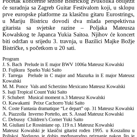
Početak koncertne sezone Bistričkog zvukolika obilježit
će suradnja sa Zagreb Guitar Festivalom koji, u sklopu
prve europske platforme za klasičnu gitaru Eurostrings,
u Mariju Bistricu dovodi dva mlada perspektivna
gitarista sa svjetske razine – Poljaka Mateusza
Kowalskog te Japanca Yukia Saitoa. Njihov će koncert
biti održan u srijedu 3. travnja, u Bazilici Majke Božje
Bistričke, s početkom u 20 sati.
Program
J. S. Bach Prelude in E major BWV 1006a Mateusz Kowalski
D. Fujikura Sparks Yuki Saito
F. Tarrega Prelude in C major and Mazurka in E major Mateusz
Kowalski
M. M. Ponce Vals and Scherzino Mexicano Mateusz Kowalski
S. Isaji Tropical Count Yuki Saito
F. Schubert Musical moment n.3 Mateusz Kowalski
O. Kawakami Peixe Cachorro Yuki Saito
N. Coste Fantasia dramatique “Le depart” op. 31 Mateusz Kowalski
A. Piazzolla Inverno Porteño, arr. S. Assad Mateusz Kowalski
C. Debussy Children’s Corner Yuki Saito
M. Giuliani Le Rossiniane op. 119 n.1 Mateusz Kowalski
Mateusz Kowalski je klasični gitarist rođen 1995. u Koszalinu u
Poljskoj. Nedavno je dobio međunarodno priznanje nakon što je