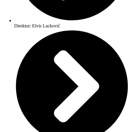
Direktor: Elvis Lacković