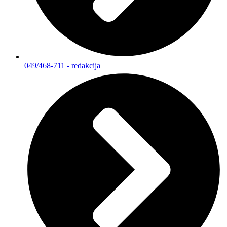
049/468-711 - redakcija