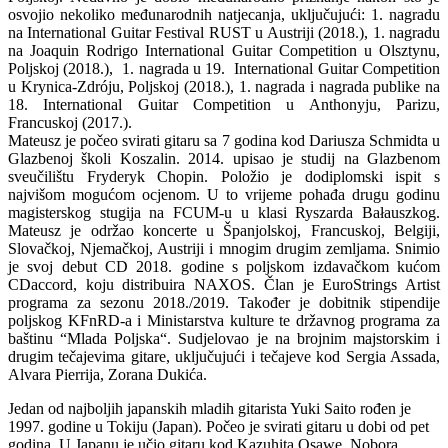
osvojio nekoliko međunarodnih natjecanja, uključujući: 1. nagradu
na International Guitar Festival RUST u Austriji (2018.), 1. nagradu
na Joaquin Rodrigo International Guitar Competition u Olsztynu,
Poljskoj (2018.), 1. nagrada u 19. International Guitar Competition
u Krynica-Zdróju, Poljskoj (2018.), 1. nagrada i nagrada publike na
18. International Guitar Competition u Anthonyju, Parizu,
Francuskoj (2017.).
Mateusz je počeo svirati gitaru sa 7 godina kod Dariusza Schmidta u
Glazbenoj školi Koszalin. 2014. upisao je studij na Glazbenom
sveučilištu Fryderyk Chopin. Položio je dodiplomski ispit s
najvišom mogućom ocjenom. U to vrijeme pohađa drugu godinu
magisterskog stugija na FCUM-u u klasi Ryszarda Bałauszkog.
Mateusz je održao koncerte u Španjolskoj, Francuskoj, Belgiji,
Slovačkoj, Njemačkoj, Austriji i mnogim drugim zemljama. Snimio
je svoj debut CD 2018. godine s poljskom izdavačkom kućom
CDaccord, koju distribuira NAXOS. Član je EuroStrings Artist
programa za sezonu 2018./2019. Također je dobitnik stipendije
poljskog KFnRD-a i Ministarstva kulture te državnog programa za
baštinu “Mlada Poljska“. Sudjelovao je na brojnim majstorskim i
drugim tečajevima gitare, uključujući i tečajeve kod Sergia Assada,
Alvara Pierrija, Zorana Dukića.
Jedan od najboljih japanskih mladih gitarista Yuki Saito rođen je
1997. godine u Tokiju (Japan). Počeo je svirati gitaru u dobi od pet
godina. U Japanu je učio gitaru kod Kazuhita Osawe, Nobora