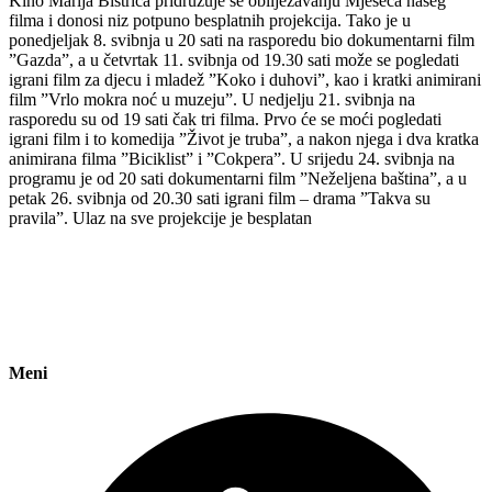
Kino Marija Bistrica pridružuje se obilježavanju Mjeseca našeg
filma i donosi niz potpuno besplatnih projekcija. Tako je u
ponedjeljak 8. svibnja u 20 sati na rasporedu bio dokumentarni film
”Gazda”, a u četvrtak 11. svibnja od 19.30 sati može se pogledati
igrani film za djecu i mladež ”Koko i duhovi”, kao i kratki animirani
film ”Vrlo mokra noć u muzeju”. U nedjelju 21. svibnja na
rasporedu su od 19 sati čak tri filma. Prvo će se moći pogledati
igrani film i to komedija ”Život je truba”, a nakon njega i dva kratka
animirana filma ”Biciklist” i ”Cokpera”. U srijedu 24. svibnja na
programu je od 20 sati dokumentarni film ”Neželjena baština”, a u
petak 26. svibnja od 20.30 sati igrani film – drama ”Takva su
pravila”. Ulaz na sve projekcije je besplatan
Meni