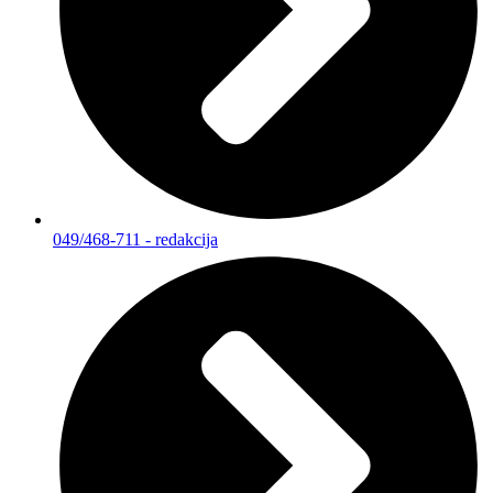
049/468-711 - redakcija