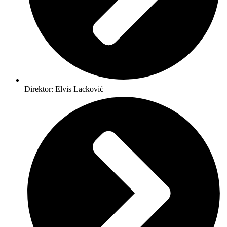
Direktor: Elvis Lacković