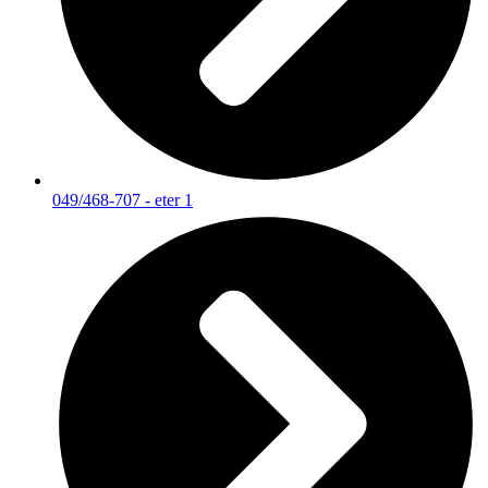
049/468-707 - eter 1