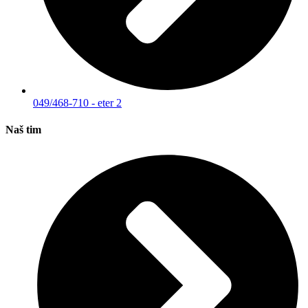
049/468-710 - eter 2
Naš tim