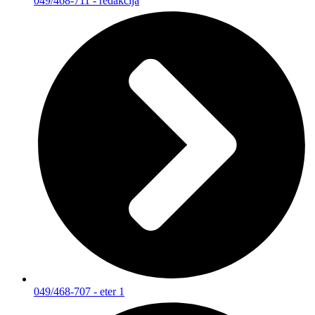
049/468-711 - redakcija
049/468-707 - eter 1