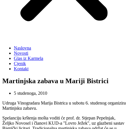
Naslovna
Novosti
Glas iz Karmela
Cjenik
Kontakt
Martinjska zabava u Mariji Bistrici
5 studenoga, 2010
Udruga Vinogradara Marija Bistrica u subotu 6. studenog organizira
Martinjsku zabavu.
Spelanciju krštenja mošta voditi će prof. dr. Stjepan Pepelnjak,
Željko Novosel i članovi KUD-a ''Lovro Ježek'', uz glazbeni sastav
Bistrički licitari. Tradicionalna martinjska zabava održat će se u