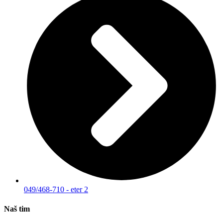
049/468-710 - eter 2
Naš tim