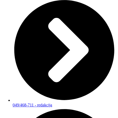
049/468-711 - redakcija