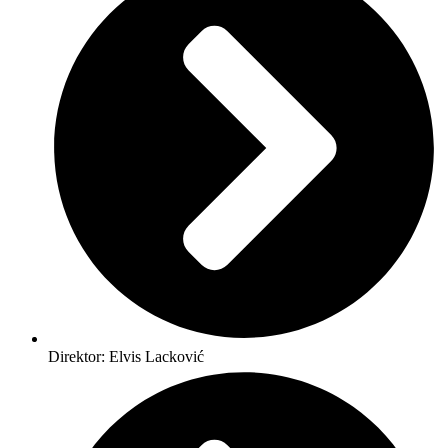
Direktor: Elvis Lacković