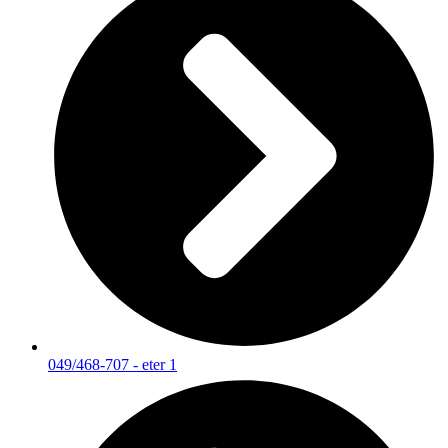
049/468-707 - eter 1