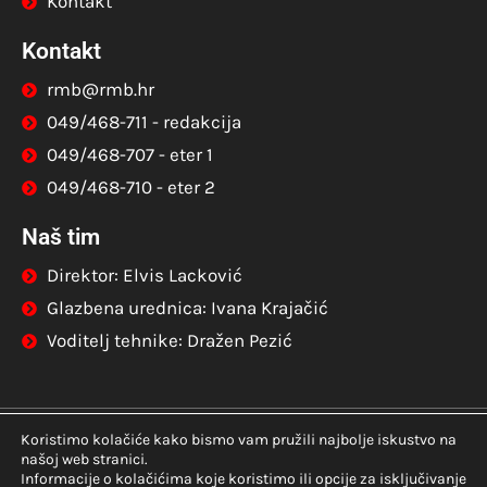
Kontakt
Kontakt
rmb@rmb.hr
049/468-711 - redakcija
049/468-707 - eter 1
049/468-710 - eter 2
Naš tim
Direktor: Elvis Lacković
Glazbena urednica: Ivana Krajačić
Voditelj tehnike: Dražen Pezić
Koristimo kolačiće kako bismo vam pružili najbolje iskustvo na
© Copyright –
Radio Marija Bistrica
|
Pravila
našoj web stranici.
privatnosti
Informacije o kolačićima koje koristimo ili opcije za isključivanje