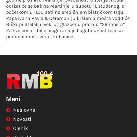
održat će se baš na Martinje, u subotu 11. studenog, s
početkom u 11,30 sati na središnjem bistričkom trgu
Pape Ivana Pavla II. Ceremoniju krštenja mošta vodit će
Biškupi Štefek i Ivek, uz glazbenu pratnju ”Slembera”.
Za sve posjetitelje osigurana je bogata ugostiteljska
ponuda: mošt, vino i kobasice.
Meni
Naslovna
Novosti
Cjenik