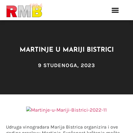
MARTINJE U MARIJI BISTRICI
9 STUDENOGA, 2023
Udruga vinogradara Marija Bistrica organizira i ove
godine proslavu Martinja. Svečanost krštenja mošta