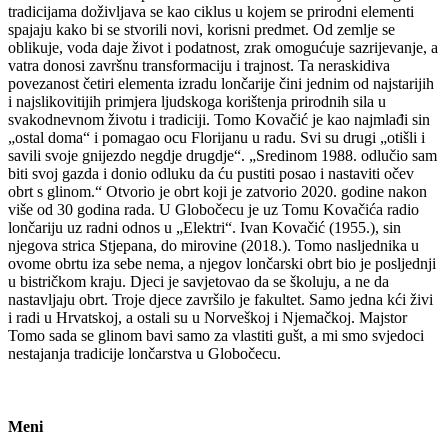
tradicijama doživljava se kao ciklus u kojem se prirodni elementi
spajaju kako bi se stvorili novi, korisni predmet. Od zemlje se
oblikuje, voda daje život i podatnost, zrak omogućuje sazrijevanje, a
vatra donosi završnu transformaciju i trajnost. Ta neraskidiva
povezanost četiri elementa izradu lončarije čini jednim od najstarijih
i najslikovitijih primjera ljudskoga korištenja prirodnih sila u
svakodnevnom životu i tradiciji. Tomo Kovačić je kao najmlađi sin
„ostal doma“ i pomagao ocu Florijanu u radu. Svi su drugi „otišli i
savili svoje gnijezdo negdje drugdje“. „Sredinom 1988. odlučio sam
biti svoj gazda i donio odluku da ću pustiti posao i nastaviti očev
obrt s glinom.“ Otvorio je obrt koji je zatvorio 2020. godine nakon
više od 30 godina rada. U Globočecu je uz Tomu Kovačića radio
lončariju uz radni odnos u „Elektri“. Ivan Kovačić (1955.), sin
njegova strica Stjepana, do mirovine (2018.). Tomo nasljednika u
ovome obrtu iza sebe nema, a njegov lončarski obrt bio je posljednji
u bistričkom kraju. Djeci je savjetovao da se školuju, a ne da
nastavljaju obrt. Troje djece završilo je fakultet. Samo jedna kći živi
i radi u Hrvatskoj, a ostali su u Norveškoj i Njemačkoj. Majstor
Tomo sada se glinom bavi samo za vlastiti gušt, a mi smo svjedoci
nestajanja tradicije lončarstva u Globočecu.
Meni