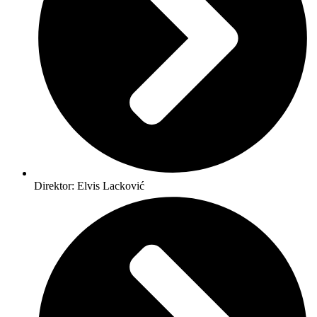
Direktor: Elvis Lacković