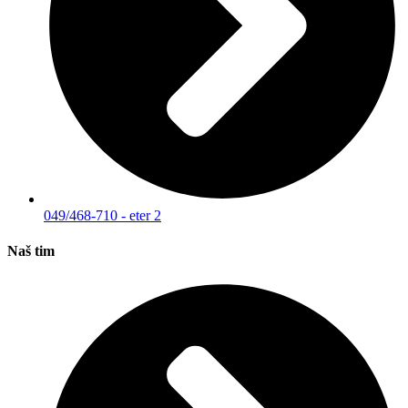
049/468-710 - eter 2
Naš tim