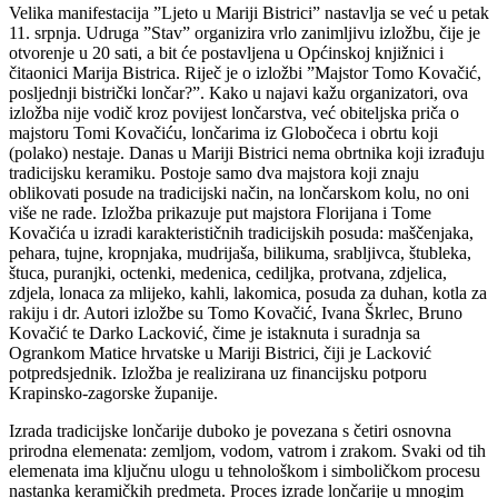
Velika manifestacija ”Ljeto u Mariji Bistrici” nastavlja se već u petak
11. srpnja. Udruga ”Stav” organizira vrlo zanimljivu izložbu, čije je
otvorenje u 20 sati, a bit će postavljena u Općinskoj knjižnici i
čitaonici Marija Bistrica. Riječ je o izložbi ”Majstor Tomo Kovačić,
posljednji bistrički lončar?”. Kako u najavi kažu organizatori, ova
izložba nije vodič kroz povijest lončarstva, već obiteljska priča o
majstoru Tomi Kovačiću, lončarima iz Globočeca i obrtu koji
(polako) nestaje. Danas u Mariji Bistrici nema obrtnika koji izrađuju
tradicijsku keramiku. Postoje samo dva majstora koji znaju
oblikovati posude na tradicijski način, na lončarskom kolu, no oni
više ne rade. Izložba prikazuje put majstora Florijana i Tome
Kovačića u izradi karakterističnih tradicijskih posuda: maščenjaka,
pehara, tujne, kropnjaka, mudrijaša, bilikuma, srabljivca, štubleka,
štuca, puranjki, octenki, medenica, cediljka, protvana, zdjelica,
zdjela, lonaca za mlijeko, kahli, lakomica, posuda za duhan, kotla za
rakiju i dr. Autori izložbe su Tomo Kovačić, Ivana Škrlec, Bruno
Kovačić te Darko Lacković, čime je istaknuta i suradnja sa
Ogrankom Matice hrvatske u Mariji Bistrici, čiji je Lacković
potpredsjednik. Izložba je realizirana uz financijsku potporu
Krapinsko-zagorske županije.
Izrada tradicijske lončarije duboko je povezana s četiri osnovna
prirodna elemenata: zemljom, vodom, vatrom i zrakom. Svaki od tih
elemenata ima ključnu ulogu u tehnološkom i simboličkom procesu
nastanka keramičkih predmeta. Proces izrade lončarije u mnogim