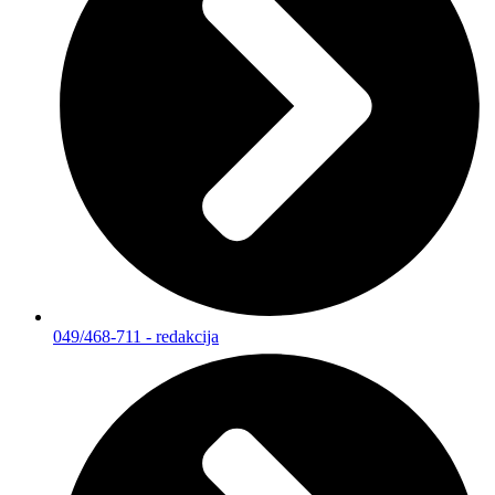
049/468-711 - redakcija