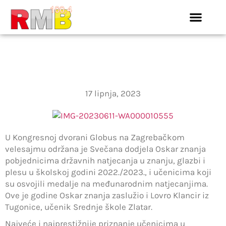
LOVRI KLANCIRU
OSKAR ZNANJA
17 lipnja, 2023
U Kongresnoj dvorani Globus na Zagrebačkom
velesajmu održana je Svečana dodjela Oskar znanja
pobjednicima državnih natjecanja u znanju, glazbi i
plesu u školskoj godini 2022./2023., i učenicima koji
su osvojili medalje na međunarodnim natjecanjima.
Ove je godine Oskar znanja zaslužio i Lovro Klancir iz
Tugonice, učenik Srednje škole Zlatar.
Najveće i najprestižnije priznanje učenicima u