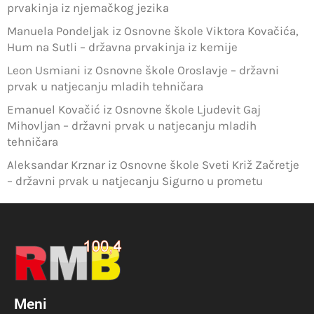
prvakinja iz njemačkog jezika
Manuela Pondeljak iz Osnovne škole Viktora Kovačića,
Hum na Sutli – državna prvakinja iz kemije
Leon Usmiani iz Osnovne škole Oroslavje – državni
prvak u natjecanju mladih tehničara
Emanuel Kovačić iz Osnovne škole Ljudevit Gaj
Mihovljan – državni prvak u natjecanju mladih
tehničara
Aleksandar Krznar iz Osnovne škole Sveti Križ Začretje
– državni prvak u natjecanju Sigurno u prometu
Meni