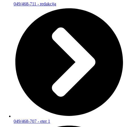
049/468-711 - redakcija
049/468-707 - eter 1