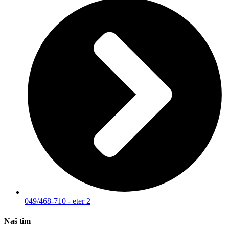
049/468-710 - eter 2
Naš tim