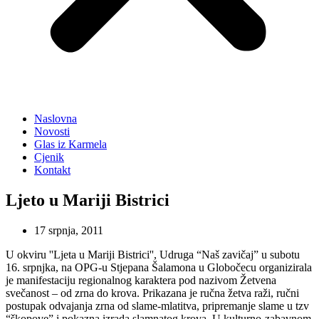
Naslovna
Novosti
Glas iz Karmela
Cjenik
Kontakt
Ljeto u Mariji Bistrici
17 srpnja, 2011
U okviru ''Ljeta u Mariji Bistrici'', Udruga “Naš zavičaj” u subotu
16. srpnjka, na OPG-u Stjepana Šalamona u Globočecu organizirala
je manifestaciju regionalnog karaktera pod nazivom Žetvena
svečanost – od zrna do krova. Prikazana je ručna žetva raži, ručni
postupak odvajanja zrna od slame-mlatitva, pripremanje slame u tzv
“škopove” i pokazna izrada slamnatog krova. U kulturno-zabavnom