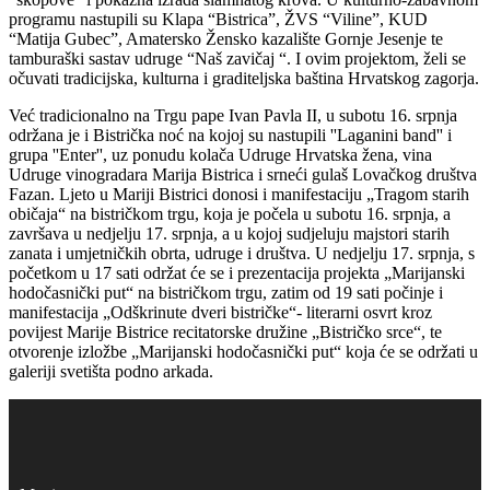
programu nastupili su Klapa “Bistrica”, ŽVS “Viline”, KUD
“Matija Gubec”, Amatersko Žensko kazalište Gornje Jesenje te
tamburaški sastav udruge “Naš zavičaj “. I ovim projektom, želi se
očuvati tradicijska, kulturna i graditeljska baština Hrvatskog zagorja.
Već tradicionalno na Trgu pape Ivan Pavla II, u subotu 16. srpnja
održana je i Bistrička noć na kojoj su nastupili ''Laganini band'' i
grupa ''Enter'', uz ponudu kolača Udruge Hrvatska žena, vina
Udruge vinogradara Marija Bistrica i srneći gulaš Lovačkog društva
Fazan. Ljeto u Mariji Bistrici donosi i manifestaciju „Tragom starih
običaja“ na bistričkom trgu, koja je počela u subotu 16. srpnja, a
završava u nedjelju 17. srpnja, a u kojoj sudjeluju majstori starih
zanata i umjetničkih obrta, udruge i društva. U nedjelju 17. srpnja, s
početkom u 17 sati održat će se i prezentacija projekta „Marijanski
hodočasnički put“ na bistričkom trgu, zatim od 19 sati počinje i
manifestacija „Odškrinute dveri bistričke“- literarni osvrt kroz
povijest Marije Bistrice recitatorske družine „Bistričko srce“, te
otvorenje izložbe „Marijanski hodočasnički put“ koja će se održati u
galeriji svetišta podno arkada.