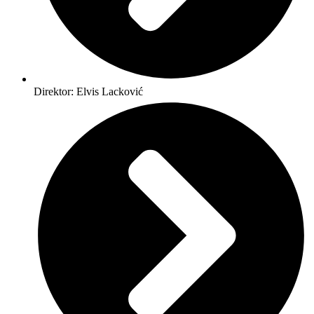
Direktor: Elvis Lacković