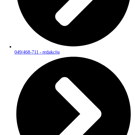
049/468-711 - redakcija