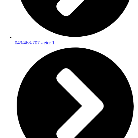
049/468-707 - eter 1