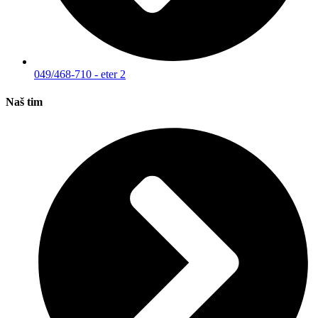
049/468-710 - eter 2
Naš tim