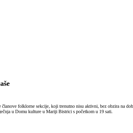
aše
lanove folklorne sekcije, koji trenutno nisu aktivni, bez obzira na do
iječnja u Domu kulture u Mariji Bistrici s početkom u 19 sati.