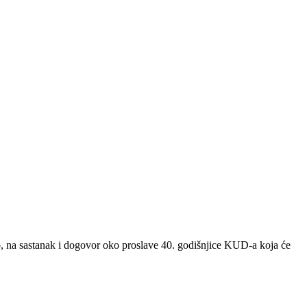
b, na sastanak i dogovor oko
proslave
40. godišnjice KUD-a koja će