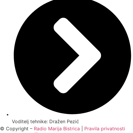
Voditelj tehnike: Dražen Pezić
© Copyright –
Radio Marija Bistrica
|
Pravila privatnosti