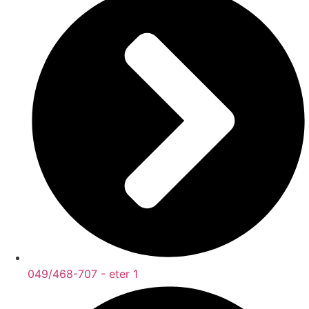
049/468-707 - eter 1