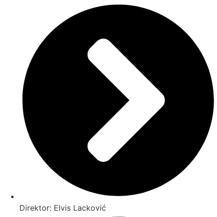
Direktor: Elvis Lacković