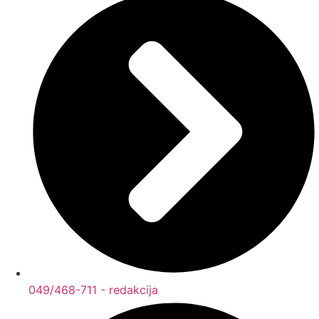
049/468-711 - redakcija