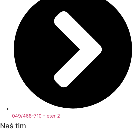
049/468-710 - eter 2
Naš tim