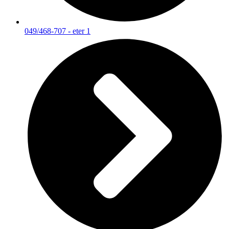
049/468-707 - eter 1