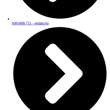
049/468-711 - redakcija