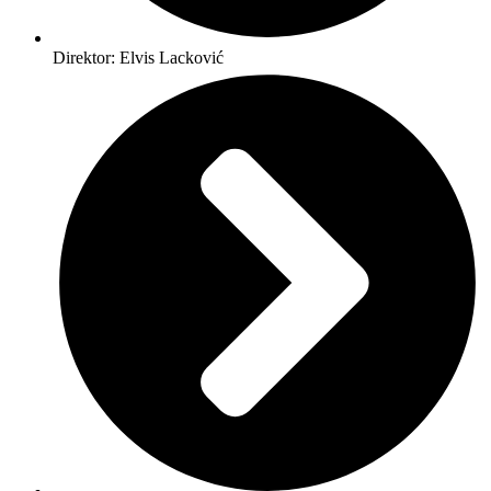
Direktor: Elvis Lacković