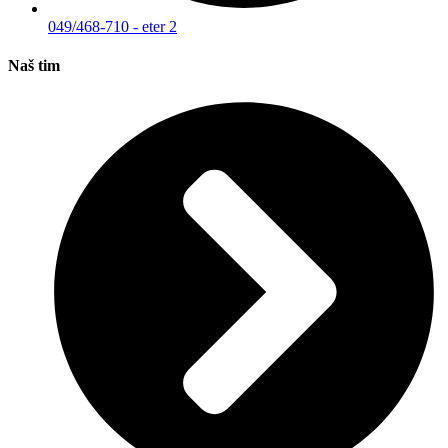
049/468-710 - eter 2
Naš tim