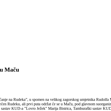
 u Maču
ećanje na Rudeka”, u spomen na velikog zagorskog umjetnika Rudolfa M
ećen Rudeku, ali prvi puta održat će se u Maču, pod glavnom suorgan
alni sastav KUD-a ”Lovro Ježek” Marija Bistrica, Tamburaški sastav 