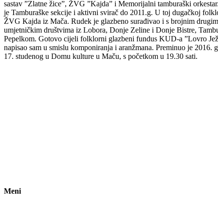
sastav ”Zlatne žice”, ŽVG ”Kajda” i Memorijalni tamburaški orkestar.
je Tamburaške sekcije i aktivni svirač do 2011.g. U toj dugačkoj folkl
ŽVG Kajda iz Mača. Rudek je glazbeno surađivao i s brojnim drugim
umjetničkim društvima iz Lobora, Donje Zeline i Donje Bistre, Tambu
Pepelkom. Gotovo cijeli folklorni glazbeni fundus KUD-a ”Lovro Ježek”
napisao sam u smislu komponiranja i aranžmana. Preminuo je 2016. go
17. studenog u Domu kulture u Maču, s početkom u 19.30 sati.
Meni