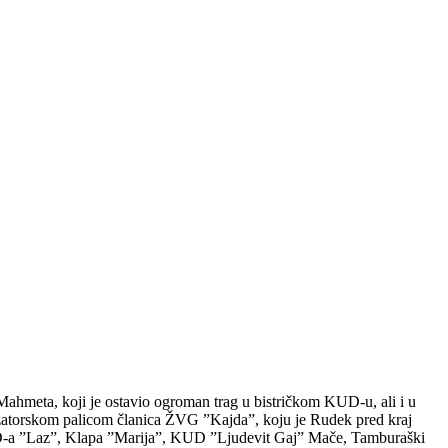
ahmeta, koji je ostavio ogroman trag u bistričkom KUD-u, ali i u
izatorskom palicom članica ŽVG ”Kajda”, koju je Rudek pred kraj
KUD-a ”Laz”, Klapa ”Marija”, KUD ”Ljudevit Gaj” Mače, Tamburaški