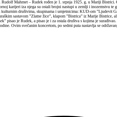
 Rudolf Mahmet – Rudek rođen je 1. srpnja 1925. g. u Mariji Bistrici.
ornoj karijeri iza njega su ostali brojni nastupi u zemlji i inozemstvu
 kulturnim društvima, skupinama i umjetnicima: KUD-om ”Ljudevit Ga
raškim sastavom ”Zlatne žice”, klapom ”Bistrica” iz Marije Bistrice, 
 pisao je Rudek, a pisao je i za ostala društva s kojima je surađivao.
dine. Ovim svečanim koncertom, po sedmi puta nastavlja se održavanje