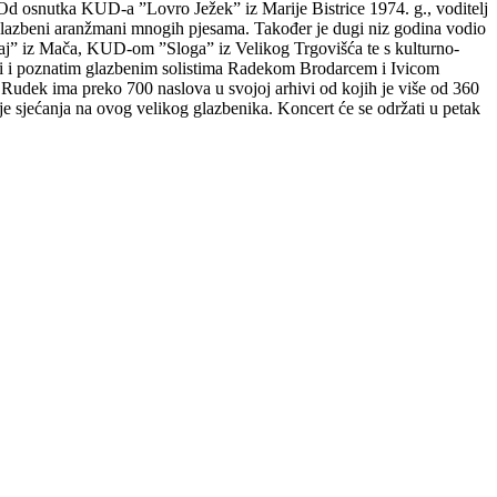
 Od osnutka KUD-a ”Lovro Ježek” iz Marije Bistrice 1974. g., voditelj
 te glazbeni aranžmani mnogih pjesama. Također je dugi niz godina vodio
j” iz Mača, KUD-om ”Sloga” iz Velikog Trgovišća te s kulturno-
ali i poznatim glazbenim solistima Radekom Brodarcem i Ivicom
 Rudek ima preko 700 naslova u svojoj arhivi od kojih je više od 360
 sjećanja na ovog velikog glazbenika. Koncert će se održati u petak