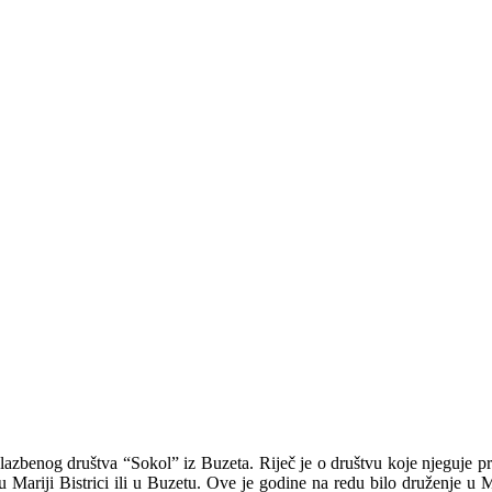
 Glazbenog društva “Sokol” iz Buzeta. Riječ je o društvu koje njeguj
 Mariji Bistrici ili u Buzetu. Ove je godine na redu bilo druženje u M