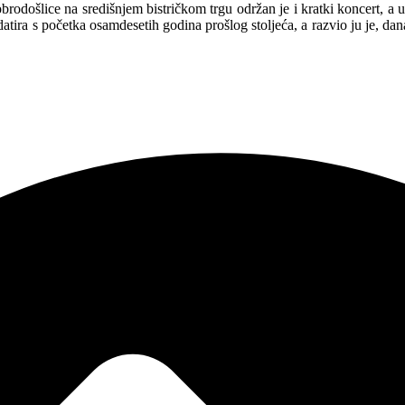
odošlice na središnjem bistričkom trgu održan je i kratki koncert, a u
ira s početka osamdesetih godina prošlog stoljeća, a razvio ju je, dana