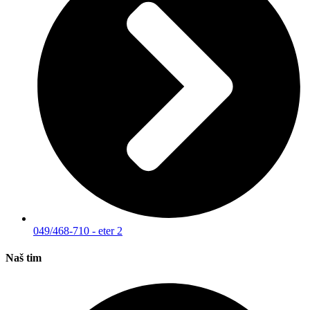
049/468-710 - eter 2
Naš tim