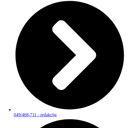
049/468-711 - redakcija