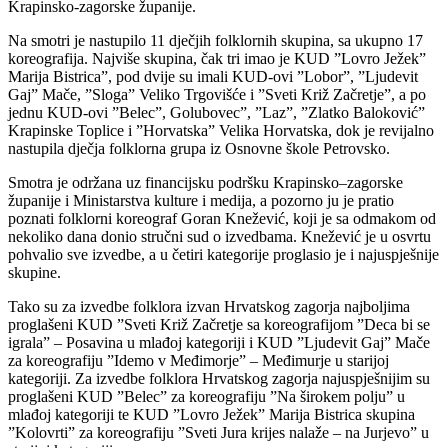
Krapinsko-zagorske županije.
Na smotri je nastupilo 11 dječjih folklornih skupina, sa ukupno 17
koreografija. Najviše skupina, čak tri imao je KUD ”Lovro Ježek”
Marija Bistrica”, pod dvije su imali KUD-ovi ”Lobor”, ”Ljudevit
Gaj” Mače, ”Sloga” Veliko Trgovišće i ”Sveti Križ Začretje”, a po
jednu KUD-ovi ”Belec”, Golubovec”, ”Laz”, ”Zlatko Baloković”
Krapinske Toplice i ”Horvatska” Velika Horvatska, dok je revijalno
nastupila dječja folklorna grupa iz Osnovne škole Petrovsko.
Smotra je održana uz financijsku podršku Krapinsko–zagorske
županije i Ministarstva kulture i medija, a pozorno ju je pratio
poznati folklorni koreograf Goran Knežević, koji je sa odmakom od
nekoliko dana donio stručni sud o izvedbama. Knežević je u osvrtu
pohvalio sve izvedbe, a u četiri kategorije proglasio je i najuspješnije
skupine.
Tako su za izvedbe folklora izvan Hrvatskog zagorja najboljima
proglašeni KUD ”Sveti Križ Začretje sa koreografijom ”Deca bi se
igrala” – Posavina u mlađoj kategoriji i KUD ”Ljudevit Gaj” Mače
za koreografiju ”Idemo v Međimorje” – Međimurje u starijoj
kategoriji. Za izvedbe folklora Hrvatskog zagorja najuspješnijim su
proglašeni KUD ”Belec” za koreografiju ”Na širokem polju” u
mlađoj kategoriji te KUD ”Lovro Ježek” Marija Bistrica skupina
”Kolovrti” za koreografiju ”Sveti Jura krijes nalaže – na Jurjevo” u