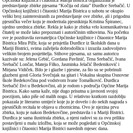
Općinska knjižnica i čitaonica Marija Bistrica organizirala je
predstavljanje zbirke pjesama “Kočija od zlata” Đurđice Srebačić. U
Općinskoj knjižnici i čitaonici Marija Bistrica u subotu se okupio
veliki broj zainteresiranih za predstavljanje ove zbirke, ali i prigodnu
pjesničku večer koju je moderirala pjesnikinja Kristina Špiranec,
ujedno urednica zbirke. Rekla je kako je zbirka vrlo komunikativna i
čitatelj se može lako prepoznati i autoričinim stihovima. Na početku
sve je pozdravila ravnateljica Općinske knjižnice i čitaonice Marija
Bistrica Mira Pižir, koja se prisjetila Đurđice iz školskih dana u
Mariji Bistrici, svima zaželjela dobrodošlicu i izrazila zadovoljstvo
velikim brojem posjetitelja. Stihove pjesama, uz samu autoricu
kazivale su: Jelena Grbić, Gordana Pavlinić, Tena Srebačić, Ivana
Srebačić Lončar, Mateja Filko, Jasminka Jelačić Bedeniković i
Mirjana Vidiček. Bilo je i glazbe i pjesme, za što su se pobrinuli
glazbeni gosti Gloria Svečnjak na gitari i Vokalna skupina Osnovne
škole Bedekovčina pod vodstvom Ivane Tomašković. Đurđica
Srebačić živi u Bedekovčini, ali je rodom s područja Općine Marija
Bistrica. Kako sama kaže, nije dugo prisutna u javnosti svojoj
poezijom, iako piše od malih nogu. U relativno kratkom razdoblju
pokazala je literarno umijeće koje ju je dovelo i do nekih nagrada s
pjesničkih recitala te objava u zbornicima. Ovo je njezina prva
zbirka, koju je nakon Bedekovčine, predstavila i u Mariji Bistrici.
Đurđica je sama ilustrirala zbirku, a njeni radovi su za ovu priliku
postavljeni u malu izložbu, koja se može pogledati u Općinskoj
knjižnici i čitaonici Marija Bistrici narednih mjesec dana.