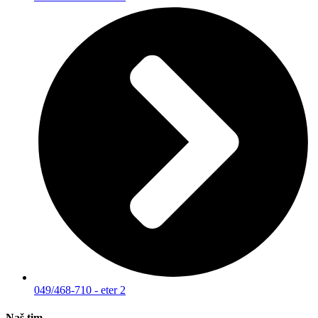
049/468-710 - eter 2
Naš tim