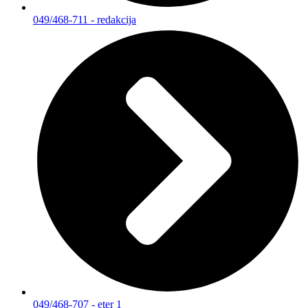
049/468-711 - redakcija
049/468-707 - eter 1