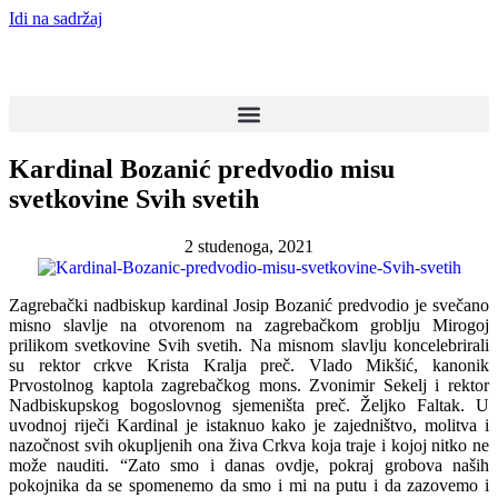
Idi na sadržaj
Kardinal Bozanić predvodio misu
svetkovine Svih svetih
2 studenoga, 2021
Zagrebački nadbiskup kardinal Josip Bozanić predvodio je svečano
misno slavlje na otvorenom na zagrebačkom groblju Mirogoj
prilikom svetkovine Svih svetih. Na misnom slavlju koncelebrirali
su rektor crkve Krista Kralja preč. Vlado Mikšić, kanonik
Prvostolnog kaptola zagrebačkog mons. Zvonimir Sekelj i rektor
Nadbiskupskog bogoslovnog sjemeništa preč. Željko Faltak. U
uvodnoj riječi Kardinal je istaknuo kako je zajedništvo, molitva i
nazočnost svih okupljenih ona živa Crkva koja traje i kojoj nitko ne
može nauditi. “Zato smo i danas ovdje, pokraj grobova naših
pokojnika da se spomenemo da smo i mi na putu i da zazovemo i