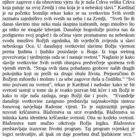
njihov zagovor i da obnovimo vjeru da je naša Crkva velika Crkva
koja putuje na ovoj Zemlji i ona koja je u nebeskoj slavi.” Kardinal
je na početku homilije rekao kako se na svetkovinu Svih svetih
razmatra zajedništvo svih svetih na nebu i na Zemlji. “Sveti što ih
danas slavimo nisu neka mala skupina izabranih, nego mnoštvo što
ga nitko ne mogaše izbrojati. Današnje bogoslužje poziva nas da
podignemo svoj pogled i da očima vjere promatramo na nebeskom
svodu mnoštvo Božjih ugodnika, tih svjetlećih zvijezda u slavi
nebeskoga Oca. U današnjoj svetkovini slavimo Božju vjernost
prema ljudima i ljudsko pouzdanje u Boga. Iz toga sretnog
povezivanja i sjedinjenja rađa se i nastaje svetost.” Naglasio je kako
slavlje svetkovine Svih svetih obasjava predvečerje spomena svih
vjernih mrtvih. “Stoga ovih dana pohađamo grobove naših dragih
pokojnika koji su prešli na drugu obalu života. Preporučimo ih
Božjem milosrđu i molimo i za sebe zagovor duša u čistilištu.” “Svi
smo pozvani na svetost”, rekao je Kardinal i nadodao kako se bit
svetosti sastoji u tome da je svatko pozvan biti kćer i sin Božji te
kako to nije naša zasluga, nego Božji dar i poziv. “Evanđelje
današnje svetkovine zasigruno predstavlja najznakovitiju sintezu
Isusovog navještaja Radosne vijesti. To je najizrazitiji proglas
novosti kršćanstva. Blaženstva su srce evanđelja. Blaženstva su
istinska karta identiteta kršćanske svetosti. Ona su kodeks svetosti.
Blaženstva nam snažno otkrivaju Božju logiku. Blaženstva
predstavljaju izazovan životni program. Taj program svjetskoj je
logici neshvatljiv, ali ipak on daje posebnu draž ljudskome srcu.”