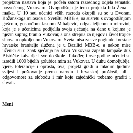
projektna nastava koja je počela satom razrednog odjela tematski
posvećenog Vukovaru. Ovogodišnja je tema projekta bila Žena –
majka. U 10 sati učenici viših razreda okupili su se u Dvorani
Božanskoga milosrđa u Svetištu MBB-e, na susretu s ovogodišnjom
gošćom, gospođom Jasnom Mihaljević, odgajateljicom u mirovini,
koja je s učenicima podijelila svoja sjećanja na dane u kojima je
njezin suprug branio Vukovar, a ona strepila za njegov i život trojice
sinova u opkoljenom Vukovaru. Sveta misa za sve poginule i nestale
hrvatske branitelje služena je u Bazilici MBB-e, a nakon mise
učenici su u znak sjećanja na žrtvu Vukovara zapalili lampaše duž
Bistričke kalvarije i sve do škole. Također, i ove godine učenici su
izradili 1000 bijelih golubica mira za Vukovar. U duhu domoljublja,
vjere, tolerancije i oprosta, ovaj projekt gradi u mladim ljudima
svijest i poštovanje prema narodu i hrvatskoj prošlosti, ali i
odgovornost za slobodu i mir koje zajednički trebamo graditi i
čuvati.
Meni