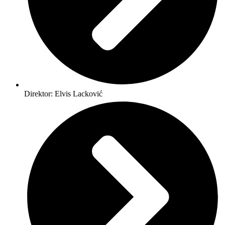
Direktor: Elvis Lacković