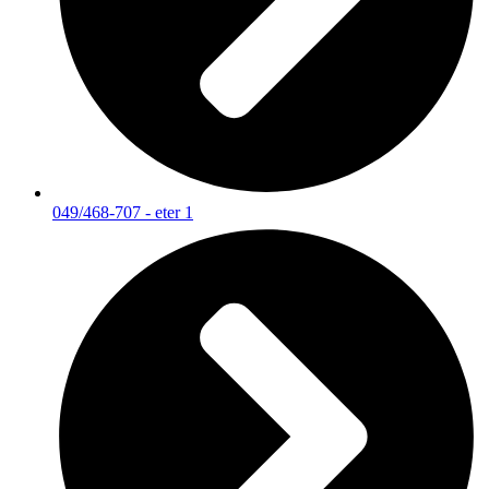
049/468-707 - eter 1