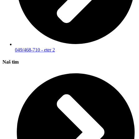
049/468-710 - eter 2
Naš tim