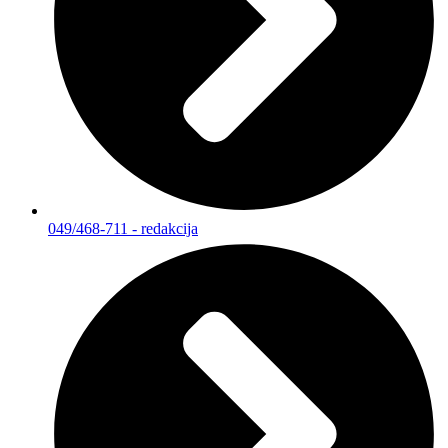
049/468-711 - redakcija