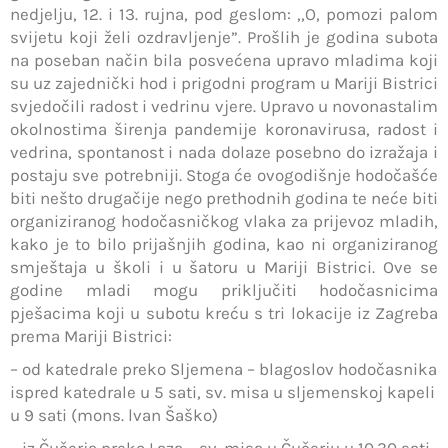
nedjelju, 12. i 13. rujna, pod geslom: ,,O, pomozi palom
svijetu koji želi ozdravljenje”. Prošlih je godina subota
na poseban način bila posvećena upravo mladima koji
su uz zajednički hod i prigodni program u Mariji Bistrici
svjedočili radost i vedrinu vjere. Upravo u novonastalim
okolnostima širenja pandemije koronavirusa, radost i
vedrina, spontanost i nada dolaze posebno do izražaja i
postaju sve potrebniji. Stoga će ovogodišnje hodočašće
biti nešto drugačije nego prethodnih godina te neće biti
organiziranog hodočasničkog vlaka za prijevoz mladih,
kako je to bilo prijašnjih godina, kao ni organiziranog
smještaja u školi i u šatoru u Mariji Bistrici. Ove se
godine mladi mogu priključiti hodočasnicima
pješacima koji u subotu kreću s tri lokacije iz Zagreba
prema Mariji Bistrici:
– od katedrale preko Sljemena – blagoslov hodočasnika
ispred katedrale u 5 sati, sv. misa u sljemenskoj kapeli
u 9 sati (mons. lvan Šaško)
– iz Čučerja preko Laza – sv. misa u Čučerju u 10.30 sati