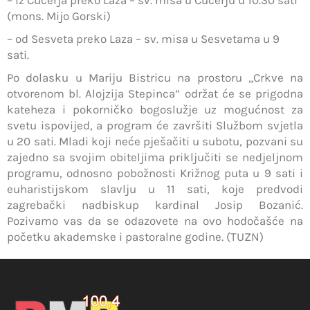
(mons. Mijo Gorski)
– od Sesveta preko Laza – sv. misa u Sesvetama u 9
sati.
Po dolasku u Mariju Bistricu na prostoru „Crkve na
otvorenom bl. Alojzija Stepinca” održat će se prigodna
kateheza i pokorničko bogoslužje uz mogućnost za
svetu ispovijed, a program će završiti Službom svjetla
u 20 sati. Mladi koji neće pješačiti u subotu, pozvani su
zajedno sa svojim obiteljima priključiti se nedjeljnom
programu, odnosno pobožnosti Križnog puta u 9 sati i
euharistijskom slavlju u 11 sati, koje predvodi
zagrebački nadbiskup kardinal Josip Bozanić.
Pozivamo vas da se odazovete na ovo hodočašće na
početku akademske i pastoralne godine. (TUZN)