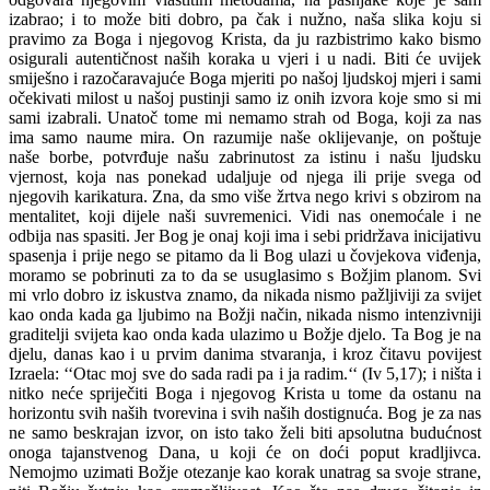
izabrao; i to može biti dobro, pa čak i nužno, naša slika koju si
pravimo za Boga i njegovog Krista, da ju razbistrimo kako bismo
osigurali autentičnost naših koraka u vjeri i u nadi. Biti će uvijek
smiješno i razočaravajuće Boga mjeriti po našoj ljudskoj mjeri i sami
očekivati milost u našoj pustinji samo iz onih izvora koje smo si mi
sami izabrali. Unatoč tome mi nemamo strah od Boga, koji za nas
ima samo naume mira. On razumije naše oklijevanje, on poštuje
naše borbe, potvrđuje našu zabrinutost za istinu i našu ljudsku
vjernost, koja nas ponekad udaljuje od njega ili prije svega od
njegovih karikatura. Zna, da smo više žrtva nego krivi s obzirom na
mentalitet, koji dijele naši suvremenici. Vidi nas onemoćale i ne
odbija nas spasiti. Jer Bog je onaj koji ima i sebi pridržava inicijativu
spasenja i prije nego se pitamo da li Bog ulazi u čovjekova viđenja,
moramo se pobrinuti za to da se usuglasimo s Božjim planom. Svi
mi vrlo dobro iz iskustva znamo, da nikada nismo pažljiviji za svijet
kao onda kada ga ljubimo na Božji način, nikada nismo intenzivniji
graditelji svijeta kao onda kada ulazimo u Božje djelo. Ta Bog je na
djelu, danas kao i u prvim danima stvaranja, i kroz čitavu povijest
Izraela: ‘‘Otac moj sve do sada radi pa i ja radim.‘‘ (Iv 5,17); i ništa i
nitko neće spriječiti Boga i njegovog Krista u tome da ostanu na
horizontu svih naših tvorevina i svih naših dostignuća. Bog je za nas
ne samo beskrajan izvor, on isto tako želi biti apsolutna budućnost
onoga tajanstvenog Dana, u koji će on doći poput kradljivca.
Nemojmo uzimati Božje otezanje kao korak unatrag sa svoje strane,