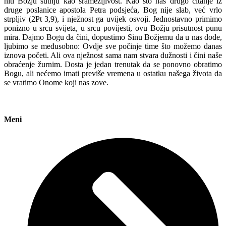
niti Božju šutnju kao sramežljivost. Kao što nas drugo čitanje iz
druge poslanice apostola Petra podsjeća, Bog nije slab, već vrlo
strpljiv (2Pt 3,9), i nježnost ga uvijek osvoji. Jednostavno primimo
ponizno u srcu svijeta, u srcu povijesti, ovu Božju prisutnost punu
mira. Dajmo Bogu da čini, dopustimo Sinu Božjemu da u nas dođe,
ljubimo se međusobno: Ovdje sve počinje time što možemo danas
iznova početi. Ali ova nježnost sama nam stvara dužnosti i čini naše
obraćenje žurnim. Dosta je jedan trenutak da se ponovno obratimo
Bogu, ali nećemo imati previše vremena u ostatku našega života da
se vratimo Onome koji nas zove.
Meni