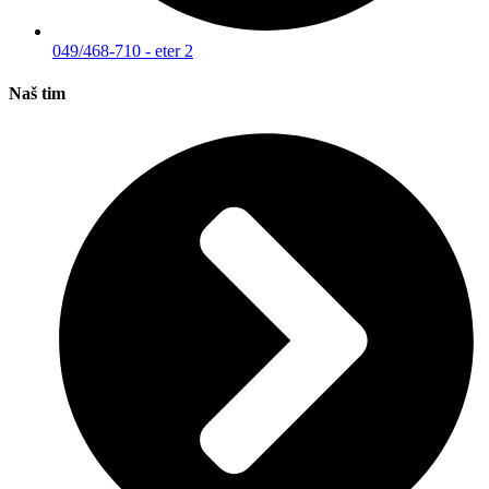
049/468-710 - eter 2
Naš tim