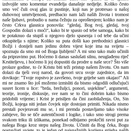
izdvojile smo komentar evanđelja današnje nedjelje. Koliko često
smo već čuli ovaj glas iz pustinje, koji nas je protresao u našoj
duhovnoj umrtvljenosti, predbacio nam laži naših života i tromost
naše ljubavi, probudio u nama čežnju za oproštenjem; koliko nam je
često Crkva glasnica ponovila: “gledaj, Bog tvoj, gledaj, tvoj
Gospodin dolazi s moći“, kako bi te spasio od tebe samoga, kako bi
te potaknuo da stupiš u njegovo djelo spasenja i od tebe da učini
otkupitelja s njime; Koliko su puta došli kao prethodnici glasnici
Božji i donijeli nam jedinu dobru vijest koje ima na svijetu –
spoznaju da smo mi od Boga ljubljeni? A mi smo tako malo učinili
da pripravimo put. Hoćemo li danas saslušati silnu, neuglađenu riječ
Krstiteljevu, i hoćemo li joj dopustiti da prodre u naše srce? Što više
prolaze godine, to će Kristu biti teži pristup našem životu. On nam
dolazi da tješi svoj narod, da govori srcu svoje zajednice, da im
dovikuje: ”Tvoje ropstvo je završeno, tvoje grijehe sam okajao!” Ali
mi ne znamo što još možemo izmisliti da bismo odgodili odlučujući
susret licem u lice: ”brda, brežuljci, ponori, usjekline”, argumenti,
teorije, ironije, diskusije, sve nam se to čini dobrim kako bismo
pridobili vrijeme; i Krist je prisiljen da čini zaobilaženja, On, Sin
Božji, kojega niti jedan čovjek nije dostojan primiti. Nikada nismo
prestali povjeravati mu se, i mi premda postavljamo tako visoke
zahtjeve, što se tiče autentičnosti i logike, i tako smo strogi prema
svakom triku ili izlikama, ponekad odbijamo prokrčiti ravni put za
našega Boga kroz stepu našeg života. Učiniti da Bog čeka, Bogu
postavljati uvjete, to je jedan od najsnažnijih korijena grijeha naših