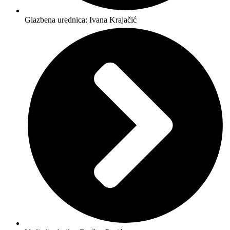
Glazbena urednica: Ivana Krajačić