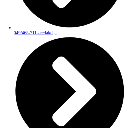
049/468-711 - redakcija