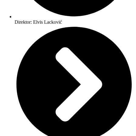
Direktor: Elvis Lacković