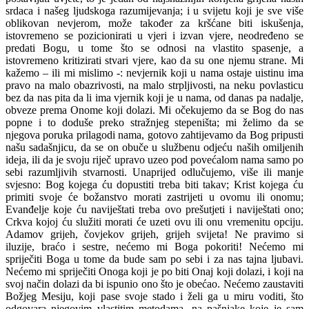
srdaca i našeg ljudskoga razumijevanja; i u svijetu koji je sve više
oblikovan nevjerom, može također za kršćane biti iskušenja,
istovremeno se pozicionirati u vjeri i izvan vjere, neodređeno se
predati Bogu, u tome što se odnosi na vlastito spasenje, a
istovremeno kritizirati stvari vjere, kao da su one njemu strane. Mi
kažemo – ili mi mislimo -: nevjernik koji u nama ostaje uistinu ima
pravo na malo obazrivosti, na malo strpljivosti, na neku povlasticu
bez da nas pita da li ima vjernik koji je u nama, od danas pa nadalje,
obveze prema Onome koji dolazi. Mi očekujemo da se Bog do nas
popne i to doduše preko stražnjeg stepeništa; mi želimo da se
njegova poruka prilagodi nama, gotovo zahtijevamo da Bog pripusti
našu sadašnjicu, da se on obuče u službenu odjeću naših omiljenih
ideja, ili da je svoju riječ upravo uzeo pod povećalom nama samo po
sebi razumljivih stvarnosti. Unaprijed odlučujemo, više ili manje
svjesno: Bog kojega ću dopustiti treba biti takav; Krist kojega ću
primiti svoje će božanstvo morati zastrijeti u ovomu ili onomu;
Evanđelje koje ću naviještati treba ovo prešutjeti i naviještati ono;
Crkva kojoj ću služiti morati će uzeti ovu ili onu vremenitu opciju.
Adamov grijeh, čovjekov grijeh, grijeh svijeta! Ne pravimo si
iluzije, braćo i sestre, nećemo mi Boga pokoriti! Nećemo mi
spriječiti Boga u tome da bude sam po sebi i za nas tajna ljubavi.
Nećemo mi spriječiti Onoga koji je po biti Onaj koji dolazi, i koji na
svoj način dolazi da bi ispunio ono što je obećao. Nećemo zaustaviti
Božjeg Mesiju, koji pase svoje stado i želi ga u miru voditi, što
odgovara njegovim vlastitim metodama, na pašnjake koje je sam