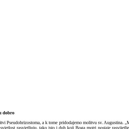
su dobro
litvi Pseudohrizostoma, a k tome pridodajemo molitvu sv. Augustina. „
 svjetlost rasvjetljuju, tako isto i duh koji Boga motri postaje rasvij