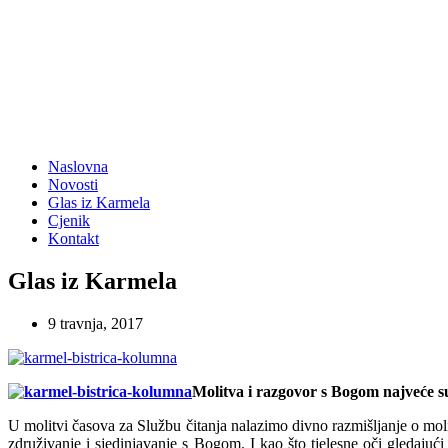
Naslovna
Novosti
Glas iz Karmela
Cjenik
Kontakt
Glas iz Karmela
9 travnja, 2017
Molitva i razgovor s Bogom najveće 
U molitvi časova za Službu čitanja nalazimo divno razmišljanje o mo
združivanje i sjedinjavanje s Bogom. I kao što tjelesne oči gledajući