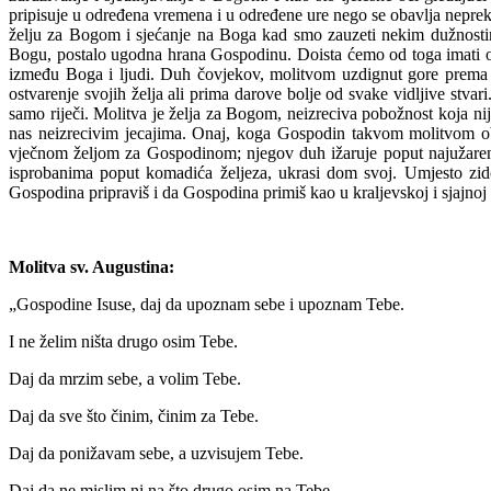
pripisuje u određena vremena i u određene ure nego se obavlja nepre
želju za Bogom i sjećanje na Boga kad smo zauzeti nekim dužnostima,
Bogu, postalo ugodna hrana Gospodinu. Doista ćemo od toga imati obi
između Boga i ljudi. Duh čovjekov, molitvom uzdignut gore prema ne
ostvarenje svojih želja ali prima darove bolje od svake vidljive stva
samo riječi. Molitva je želja za Bogom, neizreciva pobožnost koja ni
nas neizrecivim jecajima. Onaj, koga Gospodin takvom molitvom obd
vječnom željom za Gospodinom; njegov duh ižaruje poput najužarenije
isprobanima poput komadića željeza, ukrasi dom svoj. Umjesto zi
Gospodina pripraviš i da Gospodina primiš kao u kraljevskoj i sjajno
Molitva sv. Augustina:
„Gospodine Isuse, daj da upoznam sebe i upoznam Tebe.
I ne želim ništa drugo osim Tebe.
Daj da mrzim sebe, a volim Tebe.
Daj da sve što činim, činim za Tebe.
Daj da ponižavam sebe, a uzvisujem Tebe.
Daj da ne mislim ni na što drugo osim na Tebe.