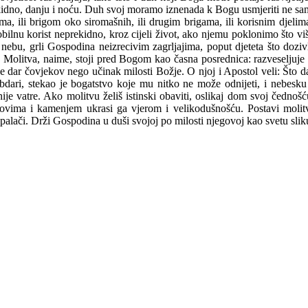
kidno, danju i noću. Duh svoj moramo iznenada k Bogu usmjeriti ne sa
 ili brigom oko siromašnih, ili drugim brigama, ili korisnim djelima 
lnu korist neprekidno, kroz cijeli život, ako njemu poklonimo što vi
bu, grli Gospodina neizrecivim zagrljajima, poput djeteta što dozivl
ri. Molitva, naime, stoji pred Bogom kao časna posrednica: razveseljuje
je dar čovjekov nego učinak milosti Božje. O njoj i Apostol veli: Što
ari, stekao je bogatstvo koje mu nitko ne može odnijeti, i nebesku
 vatre. Ako molitvu želiš istinski obaviti, oslikaj dom svoj čednošću
dovima i kamenjem ukrasi ga vjerom i velikodušnošću. Postavi molit
j palači. Drži Gospodina u duši svojoj po milosti njegovoj kao svetu s