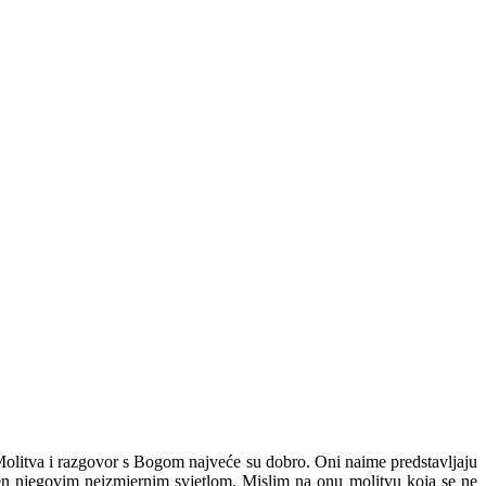
Molitva i razgovor s Bogom najveće su dobro. Oni naime predstavljaju
etljen njegovim neizmjernim svjetlom. Mislim na onu molitvu koja se ne