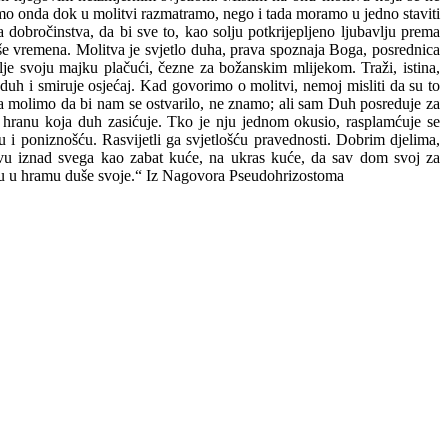
mo onda dok u molitvi razmatramo, nego i tada moramo u jedno staviti
dobročinstva, da bi sve to, kao solju potkrijepljeno ljubavlju prema
še vremena. Molitva je svjetlo duha, prava spoznaja Boga, posrednica
je svoju majku plačući, čezne za božanskim mlijekom. Traži, istina,
 duh i smiruje osjećaj. Kad govorimo o molitvi, nemoj misliti da su to
 da molimo da bi nam se ostvarilo, ne znamo; ali sam Duh posreduje za
 hranu koja duh zasićuje. Tko je nju jednom okusio, rasplamćuje se
 i poniznošću. Rasvijetli ga svjetlošću pravednosti. Dobrim djelima,
vu iznad svega kao zabat kuće, na ukras kuće, da sav dom svoj za
liku u hramu duše svoje.“ Iz Nagovora Pseudohrizostoma