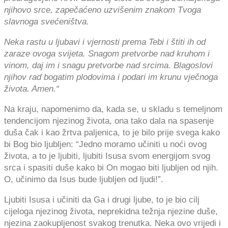
njihovo srce, zapečaćeno uzvišenim znakom Tvoga
slavnoga svećeništva.
Neka rastu u ljubavi i vjernosti prema Tebi i štiti ih od
zaraze ovoga svijeta. Snagom pretvorbe nad kruhom i
vinom, daj im i snagu pretvorbe nad srcima. Blagoslovi
njihov rad bogatim plodovima i podari im krunu vječnoga
života. Amen.“
Na kraju, napomenimo da, kada se, u skladu s temeljnom
tendencijom njezinog života, ona tako dala na spasenje
duša čak i kao žrtva paljenica, to je bilo prije svega kako
bi Bog bio ljubljen: “Jedno moramo učiniti u noći ovog
života, a to je ljubiti, ljubiti Isusa svom energijom svog
srca i spasiti duše kako bi On mogao biti ljubljen od njih.
O, učinimo da Isus bude ljubljen od ljudi!”.
Ljubiti Isusa i učiniti da Ga i drugi ljube, to je bio cilj
cijeloga njezinog života, neprekidna težnja njezine duše,
njezina zaokupljenost svakog trenutka. Neka ovo vrijedi i