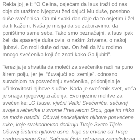
Rekla joj je i: “O Celina, osjećam da Isus traži od nas
obje da utažimo Njegovu žeđ dajući Mu duše, posebno
duše svećenika. On mi svaki dan daje da to osjetim i želi
da ti kažem. Naša je misija da se zaboravimo, da
poništimo same sebe. Tako smo beznačajni, a Isus ipak
želi da spasenje duša ovisi o našim žrtvama, o našoj
ljubavi. On moli duše od nas. On želi da Mu rodimo
mnogo svećenika koji će znati kako Ga ljubiti”.
Terezija je shvatila da moleći za svećenike radi na puno
širem polju, jer je “čuvajući sol zemlje”, odnosno
suradnjom na posvećenju svećenika, pridonijela je
učinkovitosti njihove službe. Kada je svećenik svet, veća
je snaga njegovog zračenja. Evo njezine molitve za
svećenike:
„
O Isuse, vječni Veliki Svećeniče, sačuvaj
svoje svećenike u svome Presvetom Srcu, gdje im nitko
ne može nauditi. Očuvaj neokaljanim njihove posvećene
ruke, koje svakodnevno dodiruju Tvoje Sveto Tijelo.
Očuvaj čistima njihove usne, koje su crvene od Tvoje
predragocjene Krvi. Sačuvaj čisto od svega zemaljskoga