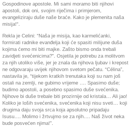
Gospodinove apostole. Mi sami moramo biti njihovi
apostoli, dok oni, svojim riječima i primjerom,
evangeliziraju duše naše braće. Kako je plemenita naša
misija!“.
Rekla je Celini: “Naša je misija, kao karmelićanki,
formirati radnike evanđelja koji će spasiti milijune duša
kojima ćemo mi biti majke. Zašto bismo onda trebali
zavidjeti svećenicima?”. Osjetila je potrebu za molitvom
za njih utoliko više, jer je znala da njihova ljubav i krepost
ne odgovaraju uvijek njihovom svetom pečatu. “Célina”,
nastavila je, “tijekom kratkih trenutaka koji su nam još
ostali na zemlji, ne gubimo vrijeme …. Spasimo duše;
budimo apostoli, a posebno spasimo duše svećenika.
Njihove bi duše trebale biti prozirnije od kristala… Ali jao!
Koliko je loših svećenika, svećenika koji nisu sveti… koji
drugima daju svoja srca koja apsolutno pripadaju
Isusu…. Molimo i žrtvujmo se za njih…. Naš život neka
bude posvećen njima!”.