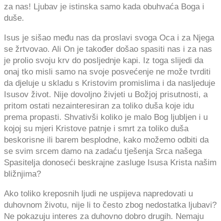
za nas! Ljubav je istinska samo kada obuhvaća Boga i
duše.
Isus je sišao među nas da proslavi svoga Oca i za Njega
se žrtvovao. Ali On je također došao spasiti nas i za nas
je prolio svoju krv do posljednje kapi. Iz toga slijedi da
onaj tko misli samo na svoje posvećenje ne može tvrditi
da djeluje u skladu s Kristovim promislima i da nasljeduje
Isusov život. Nije dovoljno živjeti u Božjoj prisutnosti, a
pritom ostati nezainteresiran za toliko duša koje idu
prema propasti. Shvativši koliko je malo Bog ljubljen i u
kojoj su mjeri Kristove patnje i smrt za toliko duša
beskorisne ili barem besplodne, kako možemo odbiti da
se svim srcem damo na zadaću tješenja Srca našega
Spasitelja donoseći beskrajne zasluge Isusa Krista našim
bližnjima?
Ako toliko kreposnih ljudi ne uspijeva napredovati u
duhovnom životu, nije li to često zbog nedostatka ljubavi?
Ne pokazuju interes za duhovno dobro drugih. Nemaju