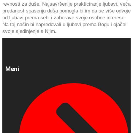
revnosti za duše. Najsavršenije prakticiranje ljubavi, veća
predanost spasenju duša pomogla bi im da se više odvoje
od ljubavi prema sebi i zaborave svoje osobne interese.
Na taj način bi napredovali u ljubavi prema Bogu i ojačali
svoje sjedinjenje s Njim.
Meni