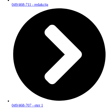
049/468-711 - redakcija
049/468-707 - eter 1