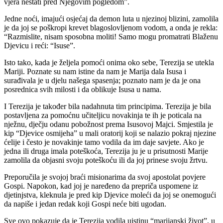
vjera nestati pred Njegovim pogledom”.
Jedne noći, imajući osjećaj da demon luta u njezinoj blizini, zamolila
je da joj se poškropi krevet blagoslovljenom vodom, a onda je rekla:
“Razmislite, nisam sposobna moliti! Samo mogu promatrati Blaženu
Djevicu i reći: “Isuse”.
Isto tako, kada je željela pomoći onima oko sebe, Terezija se utekla
Mariji. Poznate su nam istine da nam je Marija dala Isusa i
surađivala je u djelu našega spasenja; poznato nam je da je ona
posrednica svih milosti i da oblikuje Isusa u nama.
I Terezija je također bila nadahnuta tim principima. Terezija je bila
postavljena za pomoćnu učiteljicu novakinja te ih je poticala na
nježnu, dječju odanu pobožnost prema Isusovoj Majci. Smjestila je
kip “Djevice osmijeha” u mali oratorij koji se nalazio pokraj njezine
ćelije i često je novakinje tamo vodila da im daje savjete. Ako je
jedna ili druga imala poteškoća, Terezija ju je u prisutnosti Marije
zamolila da objasni svoju poteškoću ili da joj prinese svoju žrtvu.
Preporučila je svojoj braći misionarima da svoj apostolat povjere
Gospi. Napokon, kad joj je naređeno da prepriča uspomene iz
djetinjstva, kleknula je pred kip Djevice moleći da joj se onemogući
da napiše i jedan redak koji Gospi neće biti ugodan.
Sve ovo pokazuje da je Terezija vodila uistinu “marijanski život”, u