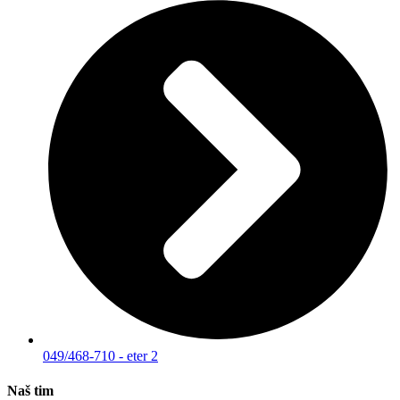
049/468-710 - eter 2
Naš tim