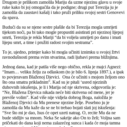
Drugom je prilikom zamolila Mariju da uzme njezinu glavu u svoje
ruke kako bi joj omogućila da je podigne; drugi put Terezija ju je
zamolila da zaustavi kašalj i tako pruži priliku svojoj sestri Genovevi
da spava.
Budući da su se njene sestre plašile da bi Terezija mogla umrijeti
tijekom noći, pa bi tako mogle propustiti asistirati pri njezinoj lijepoj
smrti, Terezija je rekla Mariji “da bi voljela umrijeti po danu i imati
lijepu smrt, a time i pružiti radost svojim sestrama”.
To je, ujedno, primjer kako bi mogla učiniti iznimku u svojoj žrtvi
ravnodušnosti prema svim stvarima, radi ljubavi prema bližnjima.
Jednog dana, kad je patila više nego obično, rekla je majci Agnezi:
“Imam… veliku želju za odlaskom (to je bilo 6. lipnja 1897.), a ipak
to povjeravam Blaženoj Djevici. Ona će učiniti s mojom željom ono
što ona smatra prikladnim”. Kad su je pitali ‘usred njezinih
duhovnih iskušenja, je li i Marija od nje skrivena, odgovorila je:
“Ne, Blažena Djevica nikada neće biti skrivena od mene, jer je
previše volim”. Kad više nije vidjela dobrog Boga, naložila je
Blaženoj Djevici da Mu prenese njezine želje. Posebno ju je
zamolila da Mu kaže da se ne bi trebao bojati slati joj iskušenja:
“Sve što mi je dao, Isus će opet uzeti natrag. O, recite Mu da ne
bude stidljiv sa mnom. Neka Se sakrije ako On to želi; Voljna sam
pričekati do dana koji nema zalazećeg sunca i kada će moja tamna