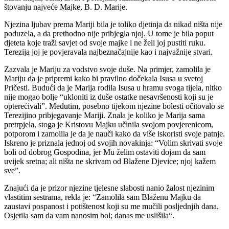
štovanju najveće Majke, B. D. Marije.
Njezina ljubav prema Mariji bila je toliko djetinja da nikad ništa nije
poduzela, a da prethodno nije pribjegla njoj. U tome je bila poput
djeteta koje traži savjet od svoje majke i ne želi joj pustiti ruku.
Terezija joj je povjeravala najbeznačajnije kao i najvažnije stvari.
Zazvala je Mariju za vodstvo svoje duše. Na primjer, zamolila je
Mariju da je pripremi kako bi pravilno dočekala Isusa u svetoj
Pričesti. Budući da je Marija rodila Isusa u hramu svoga tijela, nitko
nije mogao bolje “ukloniti iz duše ostatke nesavršenosti koji su je
opterećivali”. Međutim, posebno tijekom njezine bolesti očitovalo se
Terezijino pribjegavanje Mariji. Znala je koliko je Marija sama
pretrpjela, stoga je Kristovu Majku učinila svojom povjerenicom,
potporom i zamolila je da je nauči kako da više iskoristi svoje patnje.
Iskreno je priznala jednoj od svojih novakinja: “Volim skrivati svoje
boli od dobrog Gospodina, jer Mu želim ostaviti dojam da sam
uvijek sretna; ali ništa ne skrivam od Blažene Djevice; njoj kažem
sve”.
Znajući da je prizor njezine tjelesne slabosti nanio žalost njezinim
vlastitim sestrama, rekla je: “Zamolila sam Blaženu Majku da
zaustavi pospanost i potištenost koji su me mučili posljednjih dana.
Osjetila sam da vam nanosim bol; danas me uslišila“.