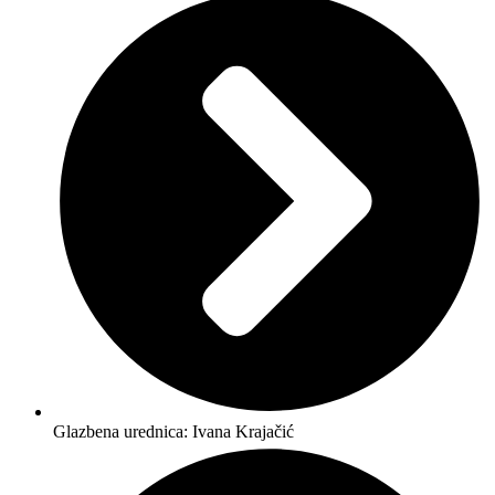
Glazbena urednica: Ivana Krajačić