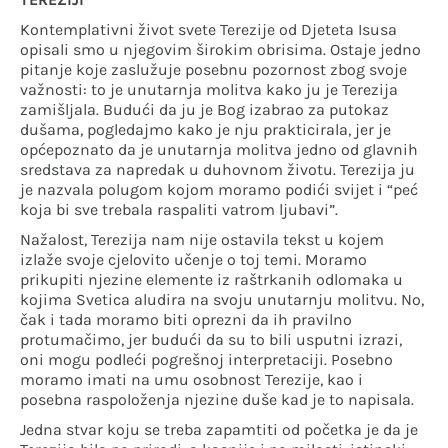
Kontemplativni život svete Terezije od Djeteta Isusa
opisali smo u njegovim širokim obrisima. Ostaje jedno
pitanje koje zaslužuje posebnu pozornost zbog svoje
važnosti: to je unutarnja molitva kako ju je Terezija
zamišljala. Budući da ju je Bog izabrao za putokaz
dušama, pogledajmo kako je nju prakticirala, jer je
općepoznato da je unutarnja molitva jedno od glavnih
sredstava za napredak u duhovnom životu. Terezija ju
je nazvala polugom kojom moramo podići svijet i “peć
koja bi sve trebala raspaliti vatrom ljubavi”.
Nažalost, Terezija nam nije ostavila tekst u kojem
izlaže svoje cjelovito učenje o toj temi. Moramo
prikupiti njezine elemente iz raštrkanih odlomaka u
kojima Svetica aludira na svoju unutarnju molitvu. No,
čak i tada moramo biti oprezni da ih pravilno
protumačimo, jer budući da su to bili usputni izrazi,
oni mogu podleći pogrešnoj interpretaciji. Posebno
moramo imati na umu osobnost Terezije, kao i
posebna raspoloženja njezine duše kad je to napisala.
Jedna stvar koju se treba zapamtiti od početka je da je