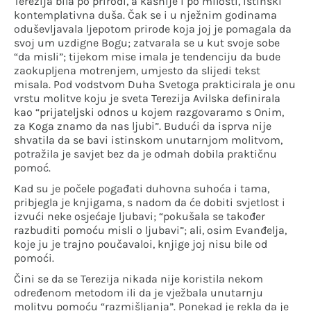
Terezija bila po prirodi, a kasnije i po milosti, istinski
kontemplativna duša. Čak se i u nježnim godinama
oduševljavala ljepotom prirode koja joj je pomagala da
svoj um uzdigne Bogu; zatvarala se u kut svoje sobe
“da misli”; tijekom mise imala je tendenciju da bude
zaokupljena motrenjem, umjesto da slijedi tekst
misala. Pod vodstvom Duha Svetoga prakticirala je onu
vrstu molitve koju je sveta Terezija Avilska definirala
kao “prijateljski odnos u kojem razgovaramo s Onim,
za Koga znamo da nas ljubi”. Budući da isprva nije
shvatila da se bavi istinskom unutarnjom molitvom,
potražila je savjet bez da je odmah dobila praktičnu
pomoć.
Kad su je počele pogađati duhovna suhoća i tama,
pribjegla je knjigama, s nadom da će dobiti svjetlost i
izvući neke osjećaje ljubavi; “pokušala se također
razbuditi pomoću misli o ljubavi”; ali, osim Evanđelja,
koje ju je trajno poučavaloi, knjige joj nisu bile od
pomoći.
Čini se da se Terezija nikada nije koristila nekom
određenom metodom ili da je vježbala unutarnju
molitvu pomoću “razmišljanja”. Ponekad je rekla da je