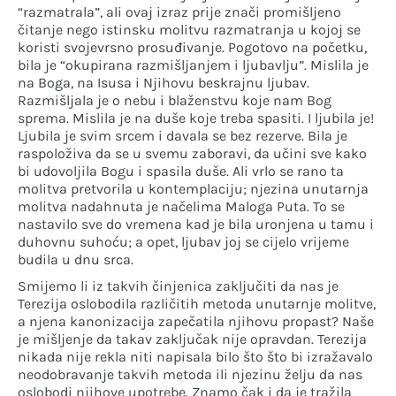
“razmatrala”, ali ovaj izraz prije znači promišljeno
čitanje nego istinsku molitvu razmatranja u kojoj se
koristi svojevrsno prosuđivanje. Pogotovo na početku,
bila je “okupirana razmišljanjem i ljubavlju”. Mislila je
na Boga, na Isusa i Njihovu beskrajnu ljubav.
Razmišljala je o nebu i blaženstvu koje nam Bog
sprema. Mislila je na duše koje treba spasiti. I ljubila je!
Ljubila je svim srcem i davala se bez rezerve. Bila je
raspoloživa da se u svemu zaboravi, da učini sve kako
bi udovoljila Bogu i spasila duše. Ali vrlo se rano ta
molitva pretvorila u kontemplaciju; njezina unutarnja
molitva nadahnuta je načelima Maloga Puta. To se
nastavilo sve do vremena kad je bila uronjena u tamu i
duhovnu suhoću; a opet, ljubav joj se cijelo vrijeme
budila u dnu srca.
Smijemo li iz takvih činjenica zaključiti da nas je
Terezija oslobodila različitih metoda unutarnje molitve,
a njena kanonizacija zapečatila njihovu propast? Naše
je mišljenje da takav zaključak nije opravdan. Terezija
nikada nije rekla niti napisala bilo što što bi izražavalo
neodobravanje takvih metoda ili njezinu želju da nas
oslobodi njihove upotrebe. Znamo čak i da je tražila