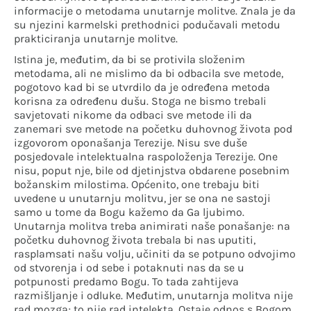
informacije o metodama unutarnje molitve. Znala je da
su njezini karmelski prethodnici podučavali metodu
prakticiranja unutarnje molitve.
Istina je, međutim, da bi se protivila složenim
metodama, ali ne mislimo da bi odbacila sve metode,
pogotovo kad bi se utvrdilo da je određena metoda
korisna za određenu dušu. Stoga ne bismo trebali
savjetovati nikome da odbaci sve metode ili da
zanemari sve metode na početku duhovnog života pod
izgovorom oponašanja Terezije. Nisu sve duše
posjedovale intelektualna raspoloženja Terezije. One
nisu, poput nje, bile od djetinjstva obdarene posebnim
božanskim milostima. Općenito, one trebaju biti
uvedene u unutarnju molitvu, jer se ona ne sastoji
samo u tome da Bogu kažemo da Ga ljubimo.
Unutarnja molitva treba animirati naše ponašanje: na
početku duhovnog života trebala bi nas uputiti,
rasplamsati našu volju, učiniti da se potpuno odvojimo
od stvorenja i od sebe i potaknuti nas da se u
potpunosti predamo Bogu. To tada zahtijeva
razmišljanje i odluke. Međutim, unutarnja molitva nije
rad mozga; to nije rad intelekta. Ostaje odnos s Bogom.