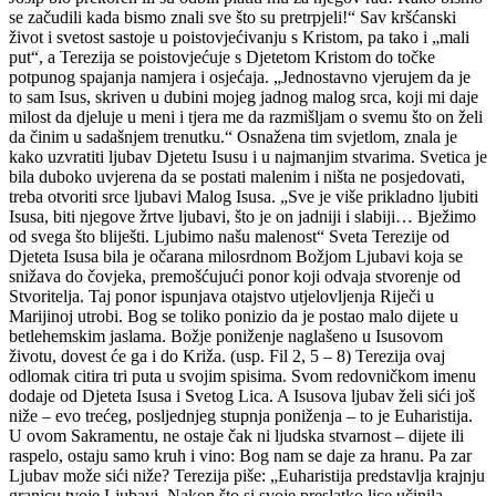
se začudili kada bismo znali sve što su pretrpjeli!“ Sav kršćanski
život i svetost sastoje u poistovjećivanju s Kristom, pa tako i „mali
put“, a Terezija se poistovjećuje s Djetetom Kristom do točke
potpunog spajanja namjera i osjećaja. „Jednostavno vjerujem da je
to sam Isus, skriven u dubini mojeg jadnog malog srca, koji mi daje
milost da djeluje u meni i tjera me da razmišljam o svemu što on želi
da činim u sadašnjem trenutku.“ Osnažena tim svjetlom, znala je
kako uzvratiti ljubav Djetetu Isusu i u najmanjim stvarima. Svetica je
bila duboko uvjerena da se postati malenim i ništa ne posjedovati,
treba otvoriti srce ljubavi Malog Isusa. „Sve je više prikladno ljubiti
Isusa, biti njegove žrtve ljubavi, što je on jadniji i slabiji… Bježimo
od svega što bliješti. Ljubimo našu malenost“ Sveta Terezije od
Djeteta Isusa bila je očarana milosrdnom Božjom Ljubavi koja se
snižava do čovjeka, premošćujući ponor koji odvaja stvorenje od
Stvoritelja. Taj ponor ispunjava otajstvo utjelovljenja Riječi u
Marijinoj utrobi. Bog se toliko ponizio da je postao malo dijete u
betlehemskim jaslama. Božje poniženje naglašeno u Isusovom
životu, dovest će ga i do Križa. (usp. Fil 2, 5 – 8) Terezija ovaj
odlomak citira tri puta u svojim spisima. Svom redovničkom imenu
dodaje od Djeteta Isusa i Svetog Lica. A Isusova ljubav želi sići još
niže – evo trećeg, posljednjeg stupnja poniženja – to je Euharistija.
U ovom Sakramentu, ne ostaje čak ni ljudska stvarnost – dijete ili
raspelo, ostaju samo kruh i vino: Bog nam se daje za hranu. Pa zar
Ljubav može sići niže? Terezija piše: „Euharistija predstavlja krajnju
granicu tvoje Ljubavi. Nakon što si svoje preslatko lice učinila