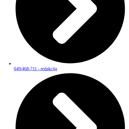
049/468-711 - redakcija