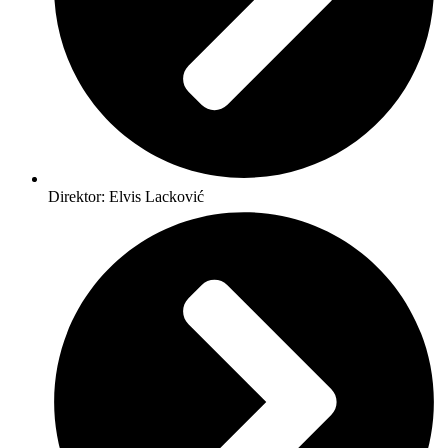
Direktor: Elvis Lacković