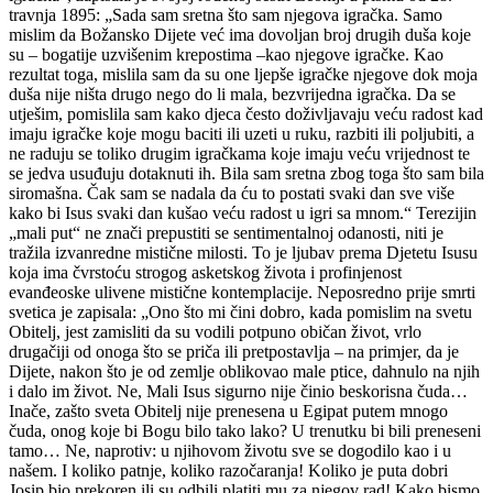
travnja 1895: „Sada sam sretna što sam njegova igračka. Samo
mislim da Božansko Dijete već ima dovoljan broj drugih duša koje
su – bogatije uzvišenim krepostima –kao njegove igračke. Kao
rezultat toga, mislila sam da su one ljepše igračke njegove dok moja
duša nije ništa drugo nego do li mala, bezvrijedna igračka. Da se
utješim, pomislila sam kako djeca često doživljavaju veću radost kad
imaju igračke koje mogu baciti ili uzeti u ruku, razbiti ili poljubiti, a
ne raduju se toliko drugim igračkama koje imaju veću vrijednost te
se jedva usuđuju dotaknuti ih. Bila sam sretna zbog toga što sam bila
siromašna. Čak sam se nadala da ću to postati svaki dan sve više
kako bi Isus svaki dan kušao veću radost u igri sa mnom.“ Terezijin
„mali put“ ne znači prepustiti se sentimentalnoj odanosti, niti je
tražila izvanredne mistične milosti. To je ljubav prema Djetetu Isusu
koja ima čvrstoću strogog asketskog života i profinjenost
evanđeoske ulivene mistične kontemplacije. Neposredno prije smrti
svetica je zapisala: „Ono što mi čini dobro, kada pomislim na svetu
Obitelj, jest zamisliti da su vodili potpuno običan život, vrlo
drugačiji od onoga što se priča ili pretpostavlja – na primjer, da je
Dijete, nakon što je od zemlje oblikovao male ptice, dahnulo na njih
i dalo im život. Ne, Mali Isus sigurno nije činio beskorisna čuda…
Inače, zašto sveta Obitelj nije prenesena u Egipat putem mnogo
čuda, onog koje bi Bogu bilo tako lako? U trenutku bi bili preneseni
tamo… Ne, naprotiv: u njihovom životu sve se dogodilo kao i u
našem. I koliko patnje, koliko razočaranja! Koliko je puta dobri
Josip bio prekoren ili su odbili platiti mu za njegov rad! Kako bismo