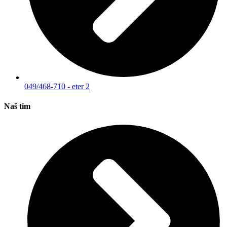
049/468-710 - eter 2
Naš tim