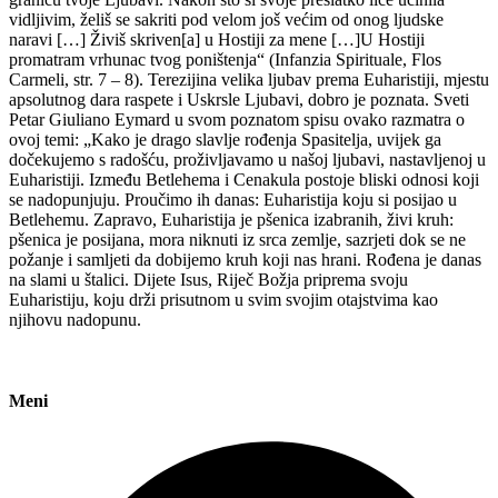
vidljivim, želiš se sakriti pod velom još većim od onog ljudske
naravi […] Živiš skriven[a] u Hostiji za mene […]U Hostiji
promatram vrhunac tvog poništenja“ (Infanzia Spirituale, Flos
Carmeli, str. 7 – 8). Terezijina velika ljubav prema Euharistiji, mjestu
apsolutnog dara raspete i Uskrsle Ljubavi, dobro je poznata. Sveti
Petar Giuliano Eymard u svom poznatom spisu ovako razmatra o
ovoj temi: „Kako je drago slavlje rođenja Spasitelja, uvijek ga
dočekujemo s radošću, proživljavamo u našoj ljubavi, nastavljenoj u
Euharistiji. Između Betlehema i Cenakula postoje bliski odnosi koji
se nadopunjuju. Proučimo ih danas: Euharistija koju si posijao u
Betlehemu. Zapravo, Euharistija je pšenica izabranih, živi kruh:
pšenica je posijana, mora niknuti iz srca zemlje, sazrjeti dok se ne
požanje i samljeti da dobijemo kruh koji nas hrani. Rođena je danas
na slami u štalici. Dijete Isus, Riječ Božja priprema svoju
Euharistiju, koju drži prisutnom u svim svojim otajstvima kao
njihovu nadopunu.
Meni