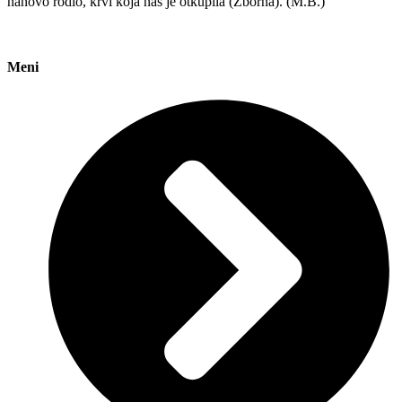
nanovo rodio, krvi koja nas je otkupila (Zborna). (M.B.)
Meni