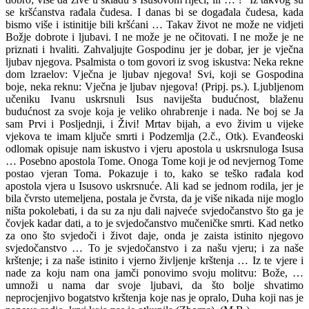
se kršćanstva rađala čudesa. I danas bi se događala čudesa, kada
bismo više i istinitije bili kršćani … Takav život ne može ne vidjeti
Božje dobrote i ljubavi. I ne može je ne očitovati. I ne može je ne
priznati i hvaliti. Zahvaljujte Gospodinu jer je dobar, jer je vječna
ljubav njegova. Psalmista o tom govori iz svog iskustva: Neka rekne
dom lzraelov: Vječna je ljubav njegova! Svi, koji se Gospodina
boje, neka reknu: Vječna je ljubav njegova! (Pripj. ps.). Ljubljenom
učeniku Ivanu uskrsnuli Isus naviješta budućnost, blaženu
budućnost za svoje koja je veliko ohrabrenje i nada. Ne boj se Ja
sam Prvi i Posljednji, i Živi! Mrtav bijah, a evo živim u vijeke
vjekova te imam ključe smrti i Podzemlja (2.č., Otk). Evanđeoski
odlomak opisuje nam iskustvo i vjeru apostola u uskrsnuloga Isusa
… Posebno apostola Tome. Onoga Tome koji je od nevjernog Tome
postao vjeran Toma. Pokazuje i to, kako se teško rađala kod
apostola vjera u Isusovo uskrsnuće. Ali kad se jednom rodila, jer je
bila čvrsto utemeljena, postala je čvrsta, da je više nikada nije moglo
ništa pokolebati, i da su za nju dali najveće svjedočanstvo što ga je
čovjek kadar dati, a to je svjedočanstvo mučeničke smrti. Kad netko
za ono što svjedoči i život daje, onda je zaista istinito njegovo
svjedočanstvo … To je svjedočanstvo i za našu vjeru; i za naše
krštenje; i za naše istinito i vjerno življenje krštenja … Iz te vjere i
nade za koju nam ona jamči ponovimo svoju molitvu: Bože, …
umnoži u nama dar svoje ljubavi, da što bolje shvatimo
neprocjenjivo bogatstvo krštenja koje nas je opralo, Duha koji nas je