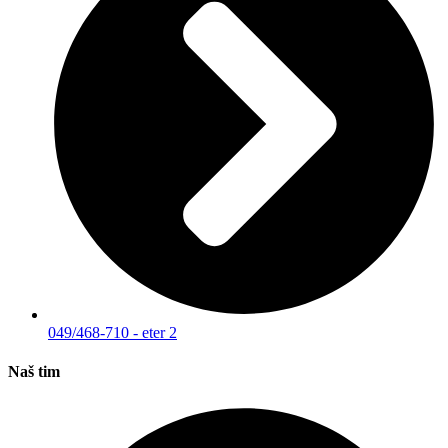
049/468-710 - eter 2
Naš tim