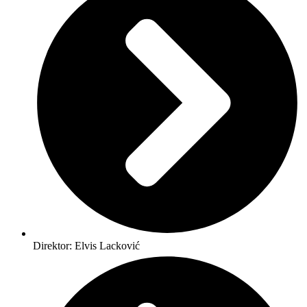
Direktor: Elvis Lacković