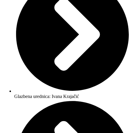
Glazbena urednica: Ivana Krajačić