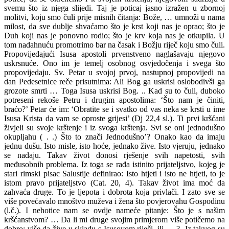
svemu što iz njega slijedi. Taj je poticaj jasno izražen u zbornoj
molitvi, koju smo čuli prije misnih čitanja: Bože, … umnoži u nama
milost, da sve dublje shvaćamo što je krst koji nas je oprao; što je
Duh koji nas je ponovno rodio; što je krv koja nas je otkupila. U
tom nadahnuću promotrimo bar na časak i Božju riječ koju smo čuli.
Propovijedajući Isusa apostoli prvenstveno naglašavaju njegovo
uskrsnuće. Ono im je temelj osobnog osvjedočenja i svega što
propovijedaju. Sv. Petar u svojoj prvoj, nastupnoj propovijedi na
dan Pedesetnice reče prisutnima: Ali Bog ga uskrisi oslobodivši ga
grozote smrti … Toga Isusa uskrisi Bog. .. Kad su to čuli, duboko
potreseni rekoše Petru i drugim apostolima: ‘Što nam je činiti,
braćo?’ Petar će im: ‘Obratite se i svatko od vas neka se krsti u ime
Isusa Krista da vam se oproste grijesi’ (Dj 22,4 sl.). Ti prvi kršćani
živjeli su svoje krštenje i iz svoga krštenja. Svi se oni jednodušno
okupljahu ( . .) Što to znači Jednodušno’? Onako kao da imaju
jednu dušu. Isto misle, isto hoće, jednako žive. Isto vjeruju, jednako
se nadaju. Takav život donosi rješenje svih napetosti, svih
međusobnih problema. Iz toga se rađa istinito prijateljstvo, kojeg je
stari rimski pisac Salustije definirao: Isto htjeti i isto ne htjeti, to je
istom pravo prijateljstvo (Cat. 20, 4). Takav život ima moć da
zahvaća druge. To je ljepota i dobrota koja privlači. I zato sve se
više povećavalo mnoštvo muževa i žena što povjerovahu Gospodinu
(l.č.). I nehotice nam se ovdje nameće pitanje: Što je s našim
kršćanstvom? … Da li mi druge svojim primjerom više potičemo na
dobro; više da žive u skladu s Isusovom riječi, ili … ? Iz takvog su