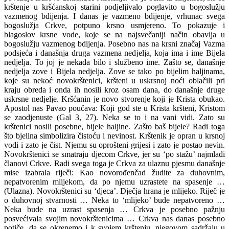
krštenje u kršćanskoj starini podjeljivalo poglavito u bogoslužju
vazmenog bdijenja. I danas je vazmeno bdijenje, vrhunac svega
bogoslužja Crkve, potpuno krsno usmjereno. To pokazuje i
blagoslov krsne vode, koje se na najsvečaniji način obavlja u
bogoslužju vazmenog bdijenja. Posebno nas na krsni značaj Vazma
podsjeća i današnja druga vazmena nedjelja, koja ima i ime Bijela
nedjelja. To joj je nekada bilo i službeno ime. Zašto se, današnje
nedjelja zove i Bijela nedjelja. Zove se tako po bijelim haljinama,
koje su nekoć novokrštenici, kršteni u uskrsnoj noći oblačili pri
kraju obreda i onda ih nosili kroz osam dana, do današnje druge
uskrsne nedjelje. Kršćanin je novo stvorenje koji je Krista obukao.
Apostol nas Pavao poučava: Koji god ste u Krista kršteni, Kristom
se zaodjenuste (Gal 3, 27). Neka se to i na vani vidi. Zato su
krštenici nosili posebne, bijele haljine. Zašto baš bijele? Radi toga
što bjelina simbolizira čistoću i nevinost. Krštenik je opran u krsnoj
vodi i zato je čist. Njemu su oprošteni grijesi i zato je postao nevin.
Novokrštenici se smatraju djecom Crkve, jer su ‘po stažu’ najmlađi
članovi Crkve. Radi svega toga je Crkva za ulaznu pjesmu današnje
mise izabrala riječi: Kao novorođenčad žudite za duhovnim,
nepatvorenim mlijekom, da po njemu uzrastete na spasenje …
(Ulazna). Novokrštenici su ‘djeca’. Dječja hrana je mlijeko. Riječ je
o duhovnoj stvarnosti … Neka to ‘mlijeko’ bude nepatvoreno …
Neka bude na uzrast spasenja … Crkva je posebno pažnju
posvećivala svojim novokrštenicima … Crkva nas danas posebno
potiče, da se okrenemo i k svojem krštenju, njegovom sadržaju u