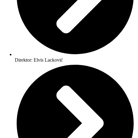
Direktor: Elvis Lacković