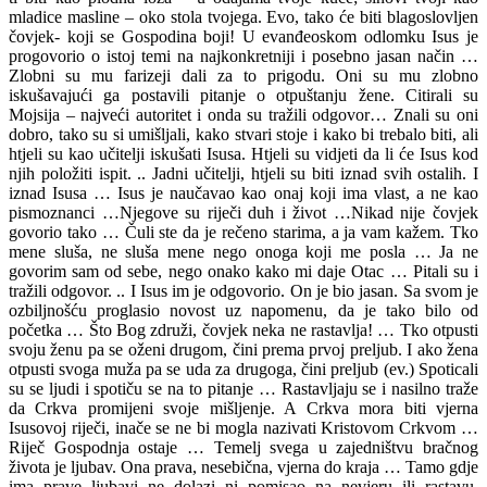
mladice masline – oko stola tvojega. Evo, tako će biti blagoslovljen
čovjek- koji se Gospodina boji! U evanđeoskom odlomku Isus je
progovorio o istoj temi na najkonkretniji i posebno jasan način …
Zlobni su mu farizeji dali za to prigodu. Oni su mu zlobno
iskušavajući ga postavili pitanje o otpuštanju žene. Citirali su
Mojsija – najveći autoritet i onda su tražili odgovor… Znali su oni
dobro, tako su si umišljali, kako stvari stoje i kako bi trebalo biti, ali
htjeli su kao učitelji iskušati Isusa. Htjeli su vidjeti da li će Isus kod
njih položiti ispit. .. Jadni učitelji, htjeli su biti iznad svih ostalih. I
iznad Isusa … Isus je naučavao kao onaj koji ima vlast, a ne kao
pismoznanci …Njegove su riječi duh i život …Nikad nije čovjek
govorio tako … Čuli ste da je rečeno starima, a ja vam kažem. Tko
mene sluša, ne sluša mene nego onoga koji me posla … Ja ne
govorim sam od sebe, nego onako kako mi daje Otac … Pitali su i
tražili odgovor. .. I Isus im je odgovorio. On je bio jasan. Sa svom je
ozbiljnošću proglasio novost uz napomenu, da je tako bilo od
početka … Što Bog združi, čovjek neka ne rastavlja! … Tko otpusti
svoju ženu pa se oženi drugom, čini prema prvoj preljub. I ako žena
otpusti svoga muža pa se uda za drugoga, čini preljub (ev.) Spoticali
su se ljudi i spotiču se na to pitanje … Rastavljaju se i nasilno traže
da Crkva promijeni svoje mišljenje. A Crkva mora biti vjerna
Isusovoj riječi, inače se ne bi mogla nazivati Kristovom Crkvom …
Riječ Gospodnja ostaje … Temelj svega u zajedništvu bračnog
života je ljubav. Ona prava, nesebična, vjerna do kraja … Tamo gdje
ima prave ljubavi ne dolazi ni pomisao na nevjeru ili rastavu.