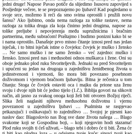
jedni druge! Napose Pavao potiče da slijedimo Isusovu zapovijed s
Posljednje večere, te se prepoznajemo po ljubavi! Kad pogledamo u
svoje srce, možemo li reći da smo svima oprostili i pružili novu
šansu? Ako ljubimo, onda nema razloga za tolike rastave, nema
razloga za tolika druga zla koja činimo jedni drugima, napose za
tolike preljube i nepovjerenja među supružnicima i bračnim
partnerima, među subraćom! Praštajmo i budimo ponizni kako bi se
i nama oprostilo. Današnje prvo misno čitanje iznosi pred nas jedan
isječak, i to bitni isječak istine o čovjeku: čovjek je muško i žensko
… Ne samo muško i ne samo žensko – već zajedno: muško i
žensko. Iznosi pred nas i međusobni odnos muškarca i žene. Oni su
oboje jednako plod ruku Stvoriteljevih. Jednaki su pred Stvoriteljem
i upućeni su jedan na drugoga u zajedništvu ženidbenog života u
jedinstvenosti i vjernosti, što mora biti povezano posebnom
doživotnom i vjernom bračnom ljubavlju. Bitna je rečenica u tom
čitanju: Stoga će čovjek ostaviti oca i majku da prione uza ženu
svoju i dvoje njih bit će jedno tijelo (1.č.). Biblija govori na slikovit
način, ali jasno za svakog onoga koji želi biti otvoren Božjoj riječi.
Slika želi naglasiti njihovu međusobnu doživotnu i vjernu
povezanost u zajedništvu ljubavi … Psalmista se raspjevao
prikazujući i oslikavajući to zajedništvo … Svojoj je pjesmi kao
naslov dao: Blagoslovio nas Bog sve dane života našega … Blago
svakome koji se Gospodina boji, – koji njegovim hodi stazama!
Plod ruku svojih ti ćeš uživati, – blago tebi i dobro će ti biti. Žena će
ti biti kao plodna loza – u odajama tvoje kuće; sinovi tvoji kao