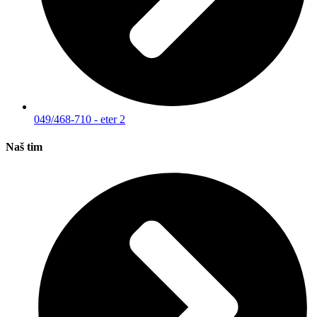
049/468-710 - eter 2
Naš tim