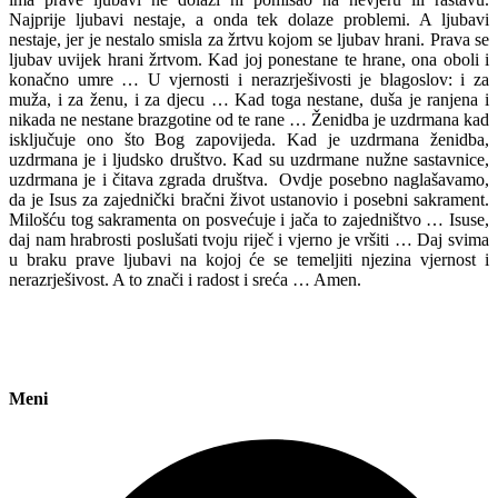
Najprije ljubavi nestaje, a onda tek dolaze problemi. A ljubavi
nestaje, jer je nestalo smisla za žrtvu kojom se ljubav hrani. Prava se
ljubav uvijek hrani žrtvom. Kad joj ponestane te hrane, ona oboli i
konačno umre … U vjernosti i nerazrješivosti je blagoslov: i za
muža, i za ženu, i za djecu … Kad toga nestane, duša je ranjena i
nikada ne nestane brazgotine od te rane … Ženidba je uzdrmana kad
isključuje ono što Bog zapovijeda. Kad je uzdrmana ženidba,
uzdrmana je i ljudsko društvo. Kad su uzdrmane nužne sastavnice,
uzdrmana je i čitava zgrada društva. Ovdje posebno naglašavamo,
da je Isus za zajednički bračni život ustanovio i posebni sakrament.
Milošću tog sakramenta on posvećuje i jača to zajedništvo … Isuse,
daj nam hrabrosti poslušati tvoju riječ i vjerno je vršiti … Daj svima
u braku prave ljubavi na kojoj će se temeljiti njezina vjernost i
nerazrješivost. A to znači i radost i sreća … Amen.
Meni