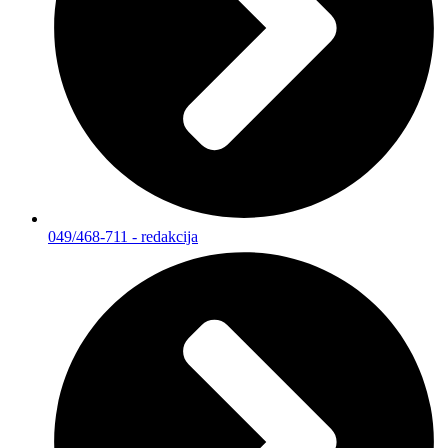
049/468-711 - redakcija