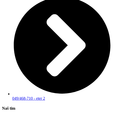
049/468-710 - eter 2
Naš tim