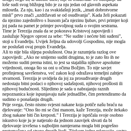
loše sudi svog bližnjeg bilo je za nju jedan od glavnih aspekata
milosrđa. Za nju, kao i za svakidašnji jezik, „imati dobrotvorne
misli” prvo znači „uzdržavati se od osuđivanja”. Kada želi pokazati
da njezino zajedništvo s Isusom jača njezinu ljubav, prvi primjer koji
joj pada na pamet je primjer povoljnog suda o svojim sestrama.
Time je Terezija znala da se pokorava Kristovoj zapovijedi i
zaslužuje Njegov oprost za sebe: “Ne sudite i nećete biti suđeni”,
stoji u Evanđelju. Uvijek željna da udovolji Gospodinu, nije mogla
ne poslušati ovaj propis Evanđelja.
Ali to nije bila slijepa poslušnost. Ona je razumjela razlog ove
zapovijedi: „Ako ne smijemo suditi drugima, to je zato što ih ne
možemo suditi prema istini, to jest sa stajališta njihove apsolutne
vrijednosti, onoga što su oni u očima Božjim. To nije savjet
profinjenog savršenstva, već zakon koji odražava temeljni zahtjev
stvarnosti. Terezija je uvidjela da joj za prosuđivanje drugih
nedostaju bitni podaci o njihovoj sadašnjosti, njihovoj prošlosti ili
njihovoj budućnosti. Slijedimo je sada u nabrajanju raznih
nepoznanica koje ispunjavaju naše jednadžbe, čim pretendiramo da
sudimo o ponašanju drugih.
Prije svega, često nismo svjesni nakane koja potiče našu braću na
djelovanje: “Ono što mi se čini manom, kaže Terezija, može itekako
zbog nakane biti čin kreposti.” I Terezija je ispričala svoje osobno
iskustvo koje ju je natjeralo da jednom zauvijek shvati da bi
djelovanje izvršena s najboljim namjerama mogla biti pogrešno
protumačena od strane drugih ljudi. Tijekom jedne rekreacije, sestra