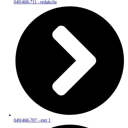
049/468-711 - redakcija
049/468-707 - eter 1