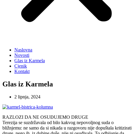
Naslovna
Novosti
Glas iz Karmela
Cjenik
Kontakt
Glas iz Karmela
2 lipnja, 2024
RAZLOZI DA NE OSUĐUJEMO DRUGE
Terezija se suzdržavala od bilo kakvog nepovoljnog suda o
bližnjemu: ne samo da si nikada u razgovoru nije dopuštala kritizirati
druge, nego ih, iz dubine duše, nije ni osuđivala. To odbijanje da