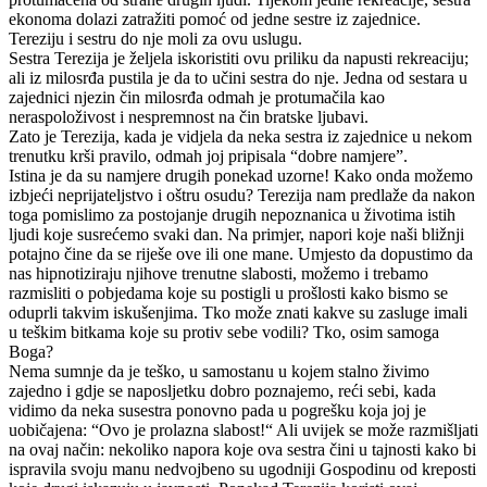
ekonoma dolazi zatražiti pomoć od jedne sestre iz zajednice.
Tereziju i sestru do nje moli za ovu uslugu.
Sestra Terezija je željela iskoristiti ovu priliku da napusti rekreaciju;
ali iz milosrđa pustila je da to učini sestra do nje. Jedna od sestara u
zajednici njezin čin milosrđa odmah je protumačila kao
neraspoloživost i nespremnost na čin bratske ljubavi.
Zato je Terezija, kada je vidjela da neka sestra iz zajednice u nekom
trenutku krši pravilo, odmah joj pripisala “dobre namjere”.
Istina je da su namjere drugih ponekad uzorne! Kako onda možemo
izbjeći neprijateljstvo i oštru osudu? Terezija nam predlaže da nakon
toga pomislimo za postojanje drugih nepoznanica u životima istih
ljudi koje susrećemo svaki dan. Na primjer, napori koje naši bližnji
potajno čine da se riješe ove ili one mane. Umjesto da dopustimo da
nas hipnotiziraju njihove trenutne slabosti, možemo i trebamo
razmisliti o pobjedama koje su postigli u prošlosti kako bismo se
oduprli takvim iskušenjima. Tko može znati kakve su zasluge imali
u teškim bitkama koje su protiv sebe vodili? Tko, osim samoga
Boga?
Nema sumnje da je teško, u samostanu u kojem stalno živimo
zajedno i gdje se naposljetku dobro poznajemo, reći sebi, kada
vidimo da neka susestra ponovno pada u pogrešku koja joj je
uobičajena: “Ovo je prolazna slabost!“ Ali uvijek se može razmišljati
na ovaj način: nekoliko napora koje ova sestra čini u tajnosti kako bi
ispravila svoju manu nedvojbeno su ugodniji Gospodinu od kreposti