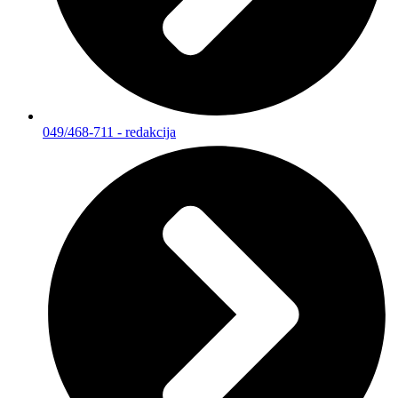
049/468-711 - redakcija