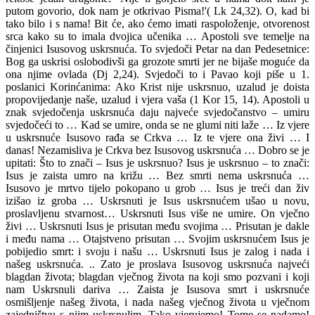
putom govorio, dok nam je otkrivao Pisma!'( Lk 24,32). O, kad bi
tako bilo i s nama! Bit će, ako ćemo imati raspoloženje, otvorenost
srca kako su to imala dvojica učenika … Apostoli sve temelje na
činjenici Isusovog uskrsnuća. To svjedoči Petar na dan Pedesetnice:
Bog ga uskrisi oslobodivši ga grozote smrti jer ne bijaše moguće da
ona njime ovlada (Dj 2,24). Svjedoči to i Pavao koji piše u 1.
poslanici Korinćanima: Ako Krist nije uskrsnuo, uzalud je doista
propovijedanje naše, uzalud i vjera vaša (1 Kor 15, 14). Apostoli u
znak svjedočenja uskrsnuća daju najveće svjedočanstvo – umiru
svjedočeći to … Kad se umire, onda se ne glumi niti laže … Iz vjere
u uskrsnuće Isusovo rađa se Crkva … Iz te vjere ona živi … I
danas! Nezamisliva je Crkva bez Isusovog uskrsnuća … Dobro se je
upitati: Što to znači – Isus je uskrsnuo? Isus je uskrsnuo – to znači:
Isus je zaista umro na križu … Bez smrti nema uskrsnuća …
Isusovo je mrtvo tijelo pokopano u grob … Isus je treći dan živ
izišao iz groba … Uskrsnuti je Isus uskrsnućem ušao u novu,
proslavljenu stvarnost… Uskrsnuti Isus više ne umire. On vječno
živi … Uskrsnuti Isus je prisutan među svojima … Prisutan je dakle
i među nama … Otajstveno prisutan … Svojim uskrsnućem Isus je
pobijedio smrt: i svoju i našu … Uskrsnuti Isus je zalog i nada i
našeg uskrsnuća. .. Zato je proslava Isusovog uskrsnuća najveći
blagdan života; blagdan vječnog života na koji smo pozvani i koji
nam Uskrsnuli dariva … Zaista je Isusova smrt i uskrsnuće
osmišljenje našeg života, i nada našeg vječnog života u vječnom
zajedništvu s njim uskrsnulim. Tako vjerujemo! Tome se nadamo!