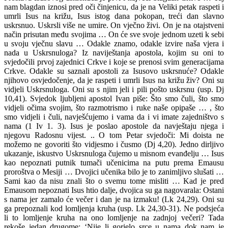
nam blagdan iznosi pred oči činjenicu, da je na Veliki petak raspeti i
umrli Isus na križu, Isus istog dana pokopan, treći dan slavno
uskrsnuo. Uskrsli više ne umire. On vječno živi. On je na otajstveni
način prisutan među svojima … On će sve svoje jednom uzeti k sebi
u svoju vječnu slavu … Odakle znamo, odakle izvire naša vjera i
nada u Uskrsnuloga? Iz naviještanja apostola, kojim su oni to
svjedočili prvoj zajednici Crkve i koje se prenosi svim generacijama
Crkve. Odakle su saznali apostoli za Isusovo uskrsnuće? Odakle
njihovo osvjedočenje, da je raspeti i umrli Isus na križu živ? Oni su
vidjeli Uskrsnuloga. Oni su s njim jeli i pili pošto uskrsnu (usp. Dj
10,41). Svjedok ljubljeni apostol Ivan piše: Što smo čuli, što smo
vidjeli očima svojim, što razmotrismo i ruke naše opipaše … , što
smo vidjeli i čuli, navješćujemo i vama da i vi imate zajedništvo s
nama (1 Iv 1. 3). Isus je poslao apostole da navještaju njega i
njegovu Radosnu vijest. .. O tom Petar svjedoči: Mi doista ne
možemo ne govoriti što vidjesmo i čusmo (Dj 4,20). Jedno dirljivo
ukazanje, iskustvo Uskrsnuloga čujemo u misnom evanđelju … Isus
kao nepoznati putnik tumači učenicima na putu prema Emausu
proroštva o Mesiji … Dvojici učenika bilo je to zanimljivo slušati …
Sami kao da nisu znali što o svemu tome misliti … Kad je pred
Emausom nepoznati Isus htio dalje, dvojica su ga nagovarala: Ostani
s nama jer zamalo će večer i dan je na izmaku! (Lk 24,29). Oni su
ga prepoznali kod lomljenja kruha (usp. Lk 24,30-31). Ne podsjeća
li to lomljenje kruha na ono lomljenje na zadnjoj večeri? Tada
rekoše jedan drugome: ‘Nije li gorjelo srce u nama dok nam je