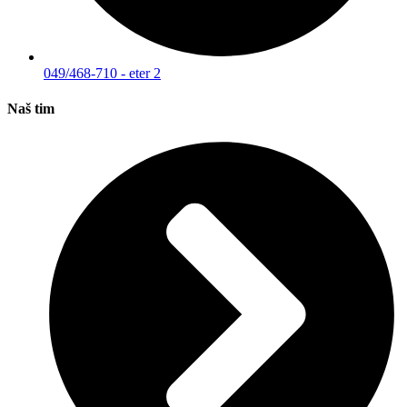
049/468-710 - eter 2
Naš tim