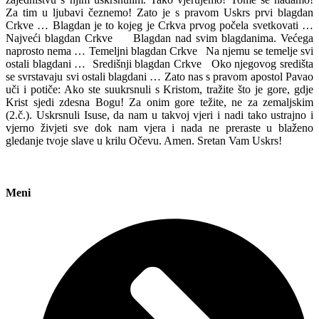
Za tim u ljubavi čeznemo! Zato je s pravom Uskrs prvi blagdan
Crkve … Blagdan je to kojeg je Crkva prvog počela svetkovati …
Najveći blagdan Crkve Blagdan nad svim blagdanima. Većega
naprosto nema … Temeljni blagdan Crkve Na njemu se temelje svi
ostali blagdani … Središnji blagdan Crkve Oko njegovog središta
se svrstavaju svi ostali blagdani … Zato nas s pravom apostol Pavao
uči i potiče: Ako ste suukrsnuli s Kristom, tražite što je gore, gdje
Krist sjedi zdesna Bogu! Za onim gore težite, ne za zemaljskim
(2.č.). Uskrsnuli Isuse, da nam u takvoj vjeri i nadi tako ustrajno i
vjerno živjeti sve dok nam vjera i nada ne preraste u blaženo
gledanje tvoje slave u krilu Očevu. Amen. Sretan Vam Uskrs!
Meni