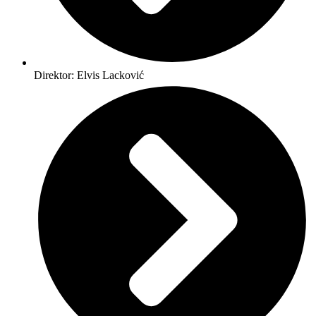
Direktor: Elvis Lacković