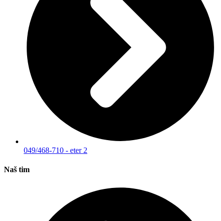
049/468-710 - eter 2
Naš tim