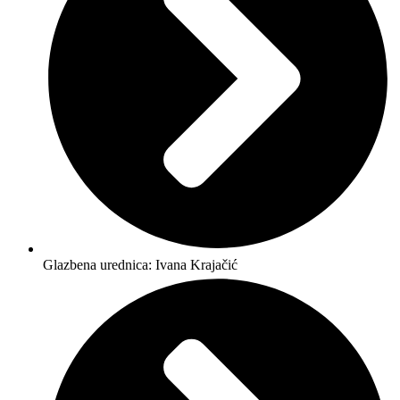
Glazbena urednica: Ivana Krajačić