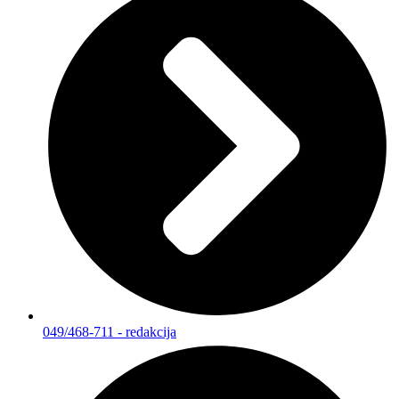
049/468-711 - redakcija