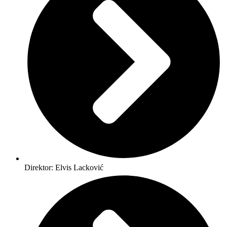
Direktor: Elvis Lacković