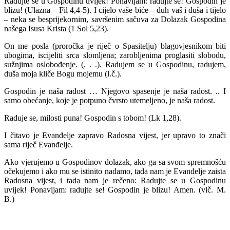
Radujte se u Gospodinu uvijek! Ponavljam: radujte se! Gospodin je
blizu! (Ulazna – Fil 4,4-5). I cijelo vaše biće – duh vaš i duša i tijelo
– neka se besprijekornim, savršenim sačuva za Dolazak Gospodina
našega Isusa Krista (1 Sol 5,23).
On me posla (proročka je riječ o Spasitelju) blagovjesnikom biti
ubogima, iscijeliti srca slomljena; zarobljenima proglasiti slobodu,
sužnjima oslobođenje. (. . .). Radujem se u Gospodinu, radujem,
duša moja kliče Bogu mojemu (l.č.).
Gospodin je naša radost … Njegovo spasenje je naša radost. .. I
samo obećanje, koje je potpuno čvrsto utemeljeno, je naša radost.
Raduje se, milosti puna! Gospodin s tobom! (Lk 1,28).
I čitavo je Evanđelje zapravo Radosna vijest, jer upravo to znači
sama riječ Evanđelje.
Ako vjerujemo u Gospodinov dolazak, ako ga sa svom spremnošću
očekujemo i ako mu se istinito nadamo, tada nam je Evanđelje zaista
Radosna vijest, i tada nam je rečeno: Radujte se u Gospodinu
uvijek! Ponavljam: radujte se! Gospodin je blizu! Amen. (vlč. M.
B.)