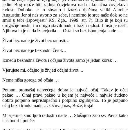
jedini Bog može biti zadnja čovjekova nada i konačna čovjekova
radost. Duboko je to shvatio i izrazio riječima veliki Aurelije
Augustin: Jer si nas stvorio za sebe, i nemirno je srce naše dok se ne
smiri u tebi (Ispovijesti’ KS, Zgb., 1999, str. 7). Bilo ih je koji su
drugačije mislili i u drugo stavili nadu i tražili radost. I nisu je našli.
Njihova ih je nada iznevjerila … Ostali su bez ispunjenja nade …
Život bez nade je život bez radosti…
Život bez nade je beznadni život…
Između beznadna života i očajna života samo je jedan korak …
Vjerujete mi, očajno je živjeti očajni život. ..
Nema ništa gorega od očaja …
Potpuni promašaj najvećega dobra je najveći očaj. Takav je očaj
pakao … Onaj pravi pakao u kojem je najveće i najviše žuđeno
dobro potpuno nepristupačno i potpuno izgubljeno. To je potpuno
očaj bez i trunka nade … Očuvaj nas, Bože, toga!
Mi vjernici smo ljudi radosti i nade … Slušajmo zato sv. Pavla kako
nas bodri i potiče: