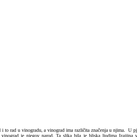
 i to rad u vinogradu, a vinograd ima različita značenja u njima. U p
inograd je njegov narod. Ta slika bila je bliska ljudima Izaijina v