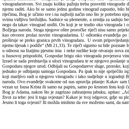
vinogradarstvom. Svi znaju koliku pažnju treba posvetiti vinogradu d
njemu raditi. Ako bi se samo jednu godinu vinograd zapustio, bilo bi
riječima, Bog je učinio sve i na najbolji način ono što je potrebno nj
svima vidljivu brežuljku. Sadnice su plemenite, a zemlja za sadnju 
nego da takav vinograd uništi. On koji je se trudio oko vinograda i 
Božjega naroda. Stoga njegove oštre proročke riječi nisu samo prijeko
kao otvoren prolaz novim vinogradarima. U odlomku evanđelja po 
proširuje se preko granica prvih vinogradara. U svom pripovijedanj
njemu tijesak i podiže“ (Mt 21,33). Te riječi sigurno su bile poznat
u odnosu na Izaijinu pjesmu ima i neke razlike koje otvaraju nova zn
u Isusovoj prispodobi, Gospodar brigu oko vinograda povjerava vin
Izrael se sada predstavlja u ulozi vinogradara te se njegovo poslanje
Gospodaru njegov urod. Odbijali su Gospodareve sluge, proroke, koj
jednako je odbijanju samoga Gospodara. Pa ipak to nije spriječilo is
koji marljivo radi u njegovu vinogradu i tako sudjeluje u izgradnji
naroda. Ovo evanđelje svakome od nas upravlja pitanje: Kakav sam Bož
vezan uz Isusa Krista ili samo na papiru, samo po krsnom listu koji ć
Bog je Adama, nakon što je zagrizao zabranjenu jabuku, upitao: „Ada
život za tebe: jesi li toga svjestan? Kakav je tvoj odgovor, gdje su p
Jesmo li toga svjesni? Ili možda mislimo da sve možemo sami, da nam