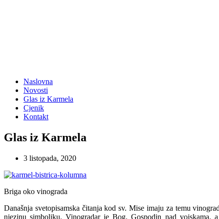
Naslovna
Novosti
Glas iz Karmela
Cjenik
Kontakt
Glas iz Karmela
3 listopada, 2020
Briga oko vinograda
Današnja svetopisamska čitanja kod sv. Mise imaju za temu vinograd
njezinu simboliku. Vinogradar je Bog, Gospodin nad vojskama, a v