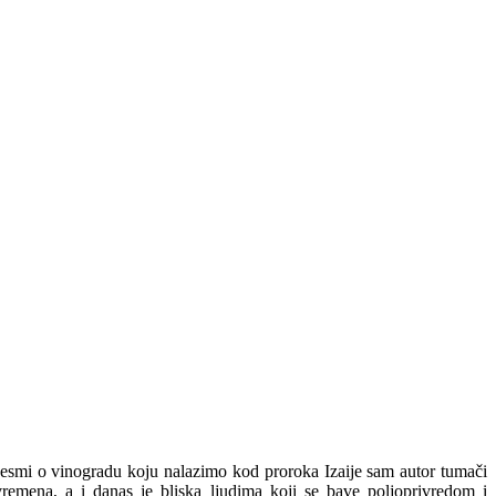
jesmi o vinogradu koju nalazimo kod proroka Izaije sam autor tumači
remena, a i danas je bliska ljudima koji se bave poljoprivredom i