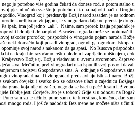
, nego je potrebno više godina čekati da donese rod, a potom stalno u
ovoj pjesmi učinio sve što je potrebno i to na najbolji način. Drugim
je dogodilo. Vinograd koji predstavlja Božji narod zasađen je na rodnom
 urodio smrdljivom vinjagom, te vinogradaru dalje ne preostaje drugo
. Pa ipak, ima još jedno „ali“. Naime, sam prorok Izaija pripadnik je
opraviti i donijeti dobar plod. A srušena ograda može se protumačiti i
ovoj također proročkoj prispodobi o vinogradu pojam naroda Božje
jaše neki domaćin koji posadi vinograd, ogradi ga ogradom, iskopa u
 Bog opominje svoj narod s nakanom da ga spasi. No Isusova prispodoba
a bi na kraju bio razočaran lošim plodom i zaprijetio uništenjem, dok
a Kraljevstvo Božje tj. Božju vladavinu u svemu stvorenom. Zapravo
ječanstva. Međutim, prvi vinogradari nisu ispunili svoj posao i davali
i namjernom ubojstvu Gospodareva sina. A odbijanje Gospodareva sina
ugim vinogradarima. Ti vinogradari predstavljaju istinski narod Božji
 je svakom čovjeku i svatko tko se odazove ulazi u zajednicu Božjega
ha grana koja nije ni za što, nego da se baci u peć? Jesam li životno
ijele Biblije jest: Čovječe, što je s tobom? Gdje si u odnosu na Boga?
i: Puno sam za te učinio, puno sam u te investirao, konačno, dao sam
donosi mnogo roda. I još će nadodati: Bez mene ne možete ništa učiniti!