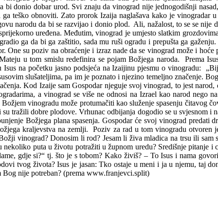
a bi donio dobar urod. Svi znaju da vinograd nije jednogodišnji nasad
 ga teško obnoviti. Zato prorok Izaija naglašava kako je vinogradar u 
egovu narodu da bi se razvijao i donio plod. Ali, nažalost, to se se ni
besprijekorno uređena. Međutim, vinograd je umjesto slatkim grozdovima
ogradio ga da bi ga zaštitio, sada mu ruši ogradu i prepušta ga gaženju
r. One su poziv na obraćenje i izraz nade da se vinograd može i hoće p
Mateju u tom smislu redefinira se pojam Božjega naroda. Prema Isus
u Isus na početku jasno podsjeća na Izaijinu pjesmu o vinogradu: „Bi
e Isusovim slušateljima, pa im je poznato i njezino temeljno značenje.
ačenja. Kod Izaije sam Gospodar njeguje svoj vinograd, to jest narod, d
ogradarima, a vinograd se više ne odnosi na Izrael kao narod nego n
 u Božjem vinogradu može protumačiti kao služenje spasenju čitavog čov
i su tražili dobre plodove. Vrhunac odbijanja dogodio se u svjesnom 
punjenje Božjega plana spasenja. Gospodar će svoj vinograd predati dr
 Božjega kraljevstva na zemlji. Poziv za rad u tom vinogradu otvoren
ji vinograd? Donosim li rod? Jesam li živa mladica na trsu ili sam su
u nekoliko puta u životu potražiti u župnom uredu? Središnje pitanje i c
me, gdje si?“ tj. što je s tobom? Kako živiš? – To Isus i nama govor
lodovi tvog života? Isus je jasan: Tko ostaje u meni i ja u njemu, taj 
 Bog nije potreban? (prema www.franjevci.split)