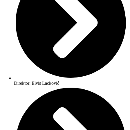
Direktor: Elvis Lacković