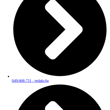
049/468-711 - redakcija