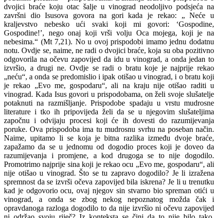
dvojici braće koju otac šalje u vinograd neodoljivo podsjeća na
završni dio Isusova govora na gori kada je rekao: „ Neće u
kraljevstvo nebesko ući svaki koji mi govori: ‘Gospodine,
Gospodine!’, nego onaj koji vrši volju Oca mojega, koji je na
nebesima.“ (Mt 7,21). No u ovoj prispodobi imamo jednu dodatnu
notu. Ovdje se, naime, ne radi o dvojici braće, koja su oba pozitivno
odgovorila na očevu zapovijed da idu u vinograd, a onda jedan to
izvršio, a drugi ne. Ovdje se radi o bratu koje je najprije rekao
„neću“, a onda se predomislio i ipak otišao u vinograd, i o bratu koji
je rekao „Evo me, gospodaru“, ali na kraju nije otišao raditi u
vinograd. Kada Isus govori u prispodobama, on želi svoje slušatelje
potaknuti na razmišljanje. Prispodobe spadaju u vrstu mudrosne
literature i tko ih pripovijeda želi da se u njegovim slušateljima
započnu i odvijaju procesi koji će ih dovesti do razumijevanja
poruke. Ova prispodoba ima tu mudrosnu svrhu na poseban način.
Naime, upitamo li se koja je bitna razlika između dvoje braće,
zapažamo da se u jednomu od dogodio proces koji je doveo da
razumijevanja i promjene, a kod drugoga se to nije dogodilo.
Promotrimo najprije sina koji je rekao ocu „Evo me, gospodaru“, ali
nije otišao u vinograd. Što se tu zapravo dogodilo? Je li izražena
spremnost da se izvrši očeva zapovijed bila iskrena? Je li u trenutku
kad je odgovorio ocu, ovaj njegov sin stvarno bio spreman otići u
vinograd, a onda se zbog nekog nepoznatog možda čak i
opravdanoga razloga dogodilo to da nije izvršio ni očevu zapovijed
ni održao svoju riječ? Iz konteksta se čini da to nije bilo tako.