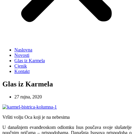
Naslovna
Novosti
Glas iz Karmela
Cjenik
Kontakt
Glas iz Karmela
27 rujna, 2020
Vršiti volju Oca koji je na nebesima
U današnjem evanđeoskom odlomku Isus poučava svoje slušatelje
poučnim pričama – prispodobama. Današnja Isusova prispodoba o