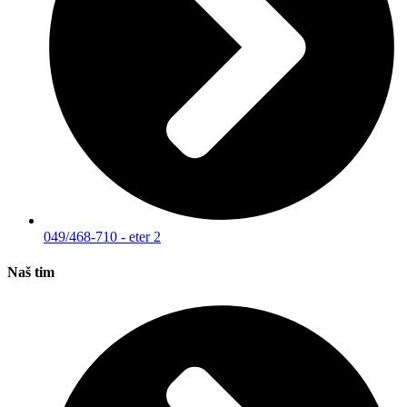
049/468-710 - eter 2
Naš tim