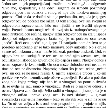
Jednostavan tijek propovijedanja izražen u rečenici: „A on odgovori:
‘Evo me, gospodaru’, i ne ode“, sugerira da između pozitivnog
odgovora ocu i ne-odlaska u vinograd nije bilo nikakva unutarnjeg
procesa. Čini se da se dotični sin nije predomislio, nego da je njegov
odgovor ocu od početka bio lažan. U tom slučaju ovaj sin svojim se
odgovorom zapravo samo htio oca riješiti, a ne izvršiti njegovu
volju. Premda bismo mogli reći da ovaj sin iz strahopoštovanja nije
imao hrabrosti ocu reći ne, njegov lažni odgovor ocu na kraju ispada
drskiji od odgovora njegova brata koji je na početku ocu rekao
„neću“. Reći ocu „neću“ nije lijepo. U patrijarhalnom društvu to je
posebno nepoželjno jer se tako narušava očev autoritet. No s druge
strane reći nekomu „neću“ može biti znak posebne bliskosti. Dok se
njegov brat ne usuđujući se reći ocu ne pred njim zatvara, ovaj sin
ocu iskreno i slobodno govori ono što osjeća i misli. Njegov odnos s
ocem zapravo je kvalitetniji. On ocu može slobodno reći ne, ali se
time od oca ne distancira. Naprotiv, nakon što je ocu rekao „neću“
ovaj sin oca se ne može riješiti. U njemu započinje proces u kojem
postiže sve veće razumijevanje očeve zapovijedi. Pa ako u početku
zbog bilo kojeg razloga nije htio ići u vinograd, on pomalo shvaća
da se ovdje ne radi samo o vinogradu. Radi se o njegovu odnosu s
ocem. Upravo zato što nije želio raditi u vinogradu, jasno je da je u
vinograd otišao upravo zbog oca. Isusovi slušatelji – glavari
svećenički i starješine narodne – brzo su shvatili koji je sin na kraju
izvršio očevu volju, a Isus onda ovu prispodobu primjenjuje na njih.
Oni su nominalno po statusu povezaniji sa Božjim zapovijedima od