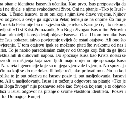
na pitanje identiteta Isusovih učenika. Kao prvo, Isus pretpostavlja da
ka i ne dijele s njime svakodnevni život. Oni na pitanje «Tko je Isus?»
roka. Učenici Isusovi, to su oni koji s njim žive čitavo vrijeme. Njihov
ovo odgovor, a ovdje ga izgovara Petar, temelji se na onome što mu je
ožda Petar nije bio ni svjestan što je rekao. Kasnije će, i to uskoro,
ovijesti «Ti si Krist-Pomazanik, Sin Boga živoga» Isus u tim Petrovim
kao primatelj i ispovjedetalj objave Isusova Oca. U tom trenutku Isus
 Isus pokazati takvo povjerenje uvijek će ostati otajstvo. Ali ono što
ovjerenje. U tom otajstvu ipak se možemo pitati što svakomu od nas i
ist. To je naoko paradoksalan zahtjev od Onoga koji želi da ga ljudi
ektualnih ili duhovnih napora. Do spoznaje Isusa kao Krista dolazi se
 svodi na mišljenja koja razni ljudi imaju o njemu nije spoznaja Isusa
 Nazareta i generacije koje su u njega vjerovale i vjeruju. No spoznaja
na koji se do nje dolazi ili bolje reći, ako prihvatimo način na koji
išta to je put odaziva na Isusov poziv tj. put nasljedovanja. Isusovi
crte. Ali u nasljedovanju Isusa i u traženju odgovora na pitanje «Tko je
, Sin Boga živoga” nije poznavao sebe kao čovjeka kojemu je to objavio
lazi u Isusu odgovor na pitanje o svome vlastitom identitetu. Pozivi i
jedi fra Domagoja Runje)