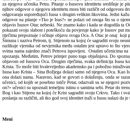
za njegova učenika Petra. Pitanje o Isusovu identitetu središnje je pi
njihov odgovor o njegovu identitetu mora biti različit od odgovora dru
odgovaraju uspoređujući Isusa s drugim velikim likovima. Jedni kažu da 
odgovor na pitanje «Tko je Isus?» ne polazi od onoga što su o njemu 
objavio Isusov Otac nebeski. Ne znamo kako i kada se dogodila ta Očev
pokazati svoju slabost i poteškoću da povjeruje kako je Isusov put m
riječima prepoznaje i očituje objavu svoga Oca. A Otac je onaj koji 
Šimuna i naziva Petrom, tj. Stijenom na kojoj će sagraditi svoju neun
razlikuje vjernika od nevjernika među ostalim jest upravo to što vj
svima nama zajedno znači Petrova ispovijest. Ostalim učenicima na k
upozanju. Međutim, Petrov primjer puno toga objašnjava. Do spoznaje 
objavom od Isusova Oca. Drugim riječima, svaka definicija Isusa koja 
Krista. To može biti hvalevrijedno akademsko pa i pobožno istraživanje
Isusa kao Krista – Sina Božjega dolazi samo od njegova Oca. Kao Isus
ona dolazi nama. Naravno, kad se govori o dolaženju, onda se razumij
učenici, od kojih se posebno ističe Petar, odazvali su se njegovi poziv
on?» učenici su upoznali temeljnu istinu o samima sebi. Petar do tren
Bog i kao Stijenu na kojoj će Krist sagraditi svoju Crkvu. Tako i sva
poslanja su različiti, ali tko god svoj identitet traži u Isusu nalazi d
Meni