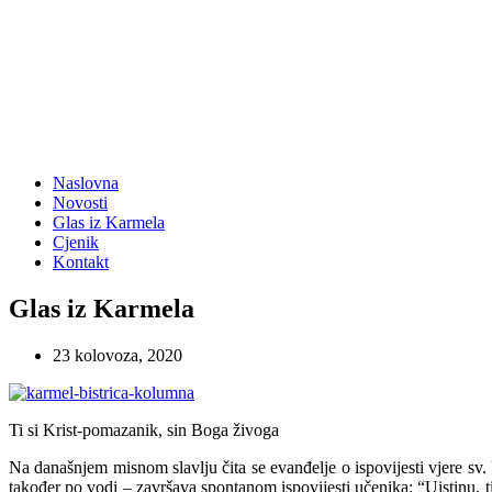
Naslovna
Novosti
Glas iz Karmela
Cjenik
Kontakt
Glas iz Karmela
23 kolovoza, 2020
Ti si Krist-pomazanik, sin Boga živoga
Na današnjem misnom slavlju čita se evanđelje o ispovijesti vjere sv.
također po vodi – završava spontanom ispovijesti učenika: “Uistinu, 