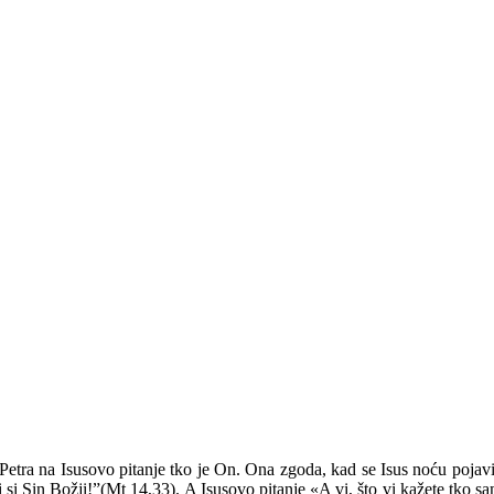
 Petra na Isusovo pitanje tko je On. Ona zgoda, kad se Isus noću pojav
ti si Sin Božji!”(Mt 14,33). A Isusovo pitanje «A vi, što vi kažete tko