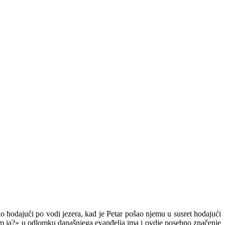
io hodajući po vodi jezera, kad je Petar pošao njemu u susret hodajući
 sam ja?» u odlomku današnjega evanđelja ima i ovdje posebno značenje