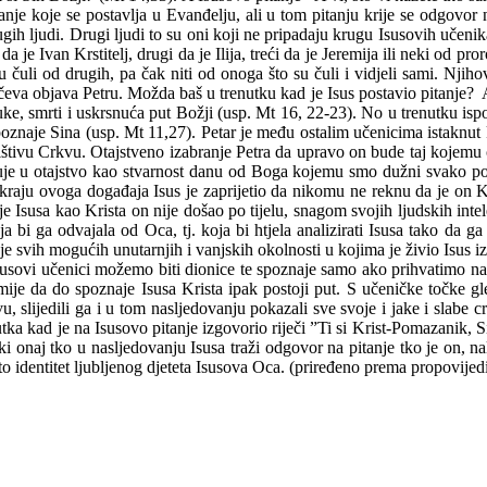
tanje koje se postavlja u Evanđelju, ali u tom pitanju krije se odgovor 
gih ljudi. Drugi ljudi to su oni koji ne pripadaju krugu Isusovih učeni
je Ivan Krstitelj, drugi da je Ilija, treći da je Jeremija ili neki od pro
čuli od drugih, pa čak niti od onoga što su čuli i vidjeli sami. Njih
a objava Petru. Možda baš u trenutku kad je Isus postavio pitanje? A m
uke, smrti i uskrsnuća put Božji (usp. Mt 16, 22-23). No u trenutku isp
poznaje Sina (usp. Mt 11,27). Petar je među ostalim učenicima istaknut 
ištivu Crkvu. Otajstveno izabranje Petra da upravo on bude taj kojemu će
eruje u otajstvo kao stvarnost danu od Boga kojemu smo dužni svako p
raju ovoga događaja Isus je zaprijetio da nikomu ne reknu da je on Kr
Isusa kao Krista on nije došao po tijelu, snagom svojih ljudskih intel
bi ga odvajala od Oca, tj. koja bi htjela analizirati Isusa tako da ga
 svih mogućih unutarnjih i vanjskih okolnosti u kojima je živio Isus iz
ovi učenici možemo biti dionice te spoznaje samo ako prihvatimo način 
e da do spoznaje Isusa Krista ipak postoji put. S učeničke točke gled
u, slijedili ga i u tom nasljedovanju pokazali sve svoje i jake i slabe 
utka kad je na Isusovo pitanje izgovorio riječi ”Ti si Krist-Pomazanik
ki onaj tko u nasljedovanju Isusa traži odgovor na pitanje tko je on, na
a je to identitet ljubljenog djeteta Isusova Oca. (priređeno prema propovi