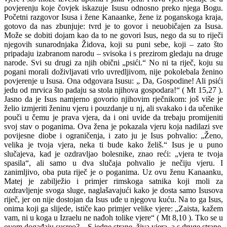
povjerenju koje čovjek iskazuje Isusu odnosno preko njega Bogu.
Početni razgovor Isusa i žene Kanaanke, žene iz poganskoga kraja,
gotovo da nas zbunjuje: tvrd je to govor i neuobičajen za Isusa.
Može se dobiti dojam kao da to ne govori Isus, nego da su to riječi
njegovih sunarodnjaka Židova, koji su puni sebe, koji – zato što
pripadaju izabranom narodu – svisoka i s prezirom gledaju na druge
narode. Svi su drugi za njih obični „psići.“ No ni ta riječ, koju su
pogani morali doživljavati vrlo uvredljivom, nije pokolebala ženino
povjerenje u Isusa. Ona odgovara Isusu: „ Da, Gospodine! Ali psići
jedu od mrvica što padaju sa stola njihova gospodara!“ ( Mt 15,27 ).
Jasno da je Isus namjerno govorio njihovim rječnikom: još više je
želio izmjeriti ženinu vjeru i pouzdanje u nj, ali svakako i da učenike
pouči u čemu je prava vjera, da i oni uvide da trebaju promijeniti
svoj stav o poganima. Ova žena je pokazala vjeru koja nadilazi sve
povijesne diobe i ograničenja, i zato ju je Isus pohvalio: „Ženo,
velika je tvoja vjera, neka ti bude kako želiš.“ Isus je u puno
slučajeva, kad je ozdravljao bolesnike, znao reći: „vjera te tvoja
spasila“, ali samo u dva slučaja pohvalio je nečiju vjeru. I
zanimljivo, oba puta riječ je o poganima. Uz ovu ženu Kanaanku,
Matej je zabilježio i primjer rimskoga satnika koji moli za
ozdravljenje svoga sluge, naglašavajući kako je dosta samo Isusova
riječ, jer on nije dostojan da Isus uđe u njegovu kuću. Na to ga Isus,
onima koji ga slijede, ističe kao primjer velike vjere: „Zaista, kažem
vam, ni u koga u Izraelu ne nađoh tolike vjere“ ( Mt 8,10 ). Tko se u
ovom događaju susreo? – S jedne strane, živa vjera, a s druge strane,