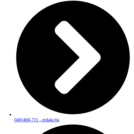
049/468-711 - redakcija