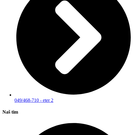
049/468-710 - eter 2
Naš tim