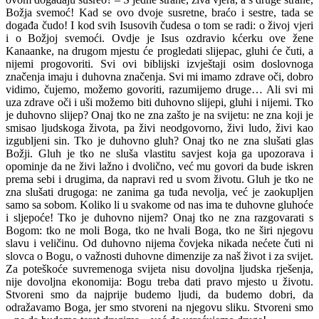
Božja svemoć! Kad se ovo dvoje susretne, braćo i sestre, tada se
događa čudo! I kod svih Isusovih čudesa o tom se radi: o živoj vjeri
i o Božjoj svemoći. Ovdje je Isus ozdravio kćerku ove žene
Kanaanke, na drugom mjestu će progledati slijepac, gluhi će čuti, a
nijemi progovoriti. Svi ovi biblijski izvještaji osim doslovnoga
značenja imaju i duhovna značenja. Svi mi imamo zdrave oči, dobro
vidimo, čujemo, možemo govoriti, razumijemo druge… Ali svi mi
uza zdrave oči i uši možemo biti duhovno slijepi, gluhi i nijemi. Tko
je duhovno slijep? Onaj tko ne zna zašto je na svijetu: ne zna koji je
smisao ljudskoga života, pa živi neodgovorno, živi ludo, živi kao
izgubljeni sin. Tko je duhovno gluh? Onaj tko ne zna slušati glas
Božji. Gluh je tko ne sluša vlastitu savjest koja ga upozorava i
opominje da ne živi lažno i dvolično, već mu govori da bude iskren
prema sebi i drugima, da napravi red u svom životu. Gluh je tko ne
zna slušati drugoga: ne zanima ga tuđa nevolja, već je zaokupljen
samo sa sobom. Koliko li u svakome od nas ima te duhovne gluhoće
i sljepoće! Tko je duhovno nijem? Onaj tko ne zna razgovarati s
Bogom: tko ne moli Boga, tko ne hvali Boga, tko ne širi njegovu
slavu i veličinu. Od duhovno nijema čovjeka nikada nećete čuti ni
slovca o Bogu, o važnosti duhovne dimenzije za naš život i za svijet.
Za poteškoće suvremenoga svijeta nisu dovoljna ljudska rješenja,
nije dovoljna ekonomija: Bogu treba dati pravo mjesto u životu.
Stvoreni smo da najprije budemo ljudi, da budemo dobri, da
odražavamo Boga, jer smo stvoreni na njegovu sliku. Stvoreni smo