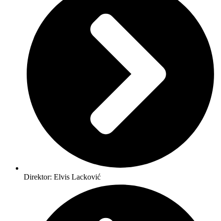
Direktor: Elvis Lacković