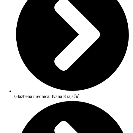
Glazbena urednica: Ivana Krajačić