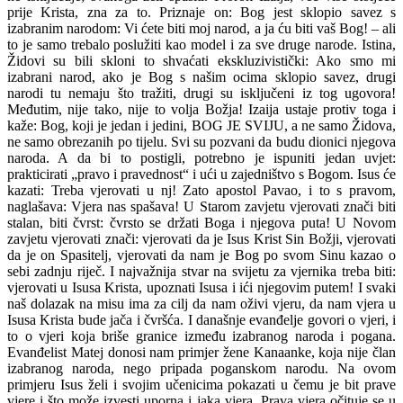
prije Krista, zna za to. Priznaje on: Bog jest sklopio savez s
izabranim narodom: Vi ćete biti moj narod, a ja ću biti vaš Bog! – ali
to je samo trebalo poslužiti kao model i za sve druge narode. Istina,
Židovi su bili skloni to shvaćati ekskluzivistički: Ako smo mi
izabrani narod, ako je Bog s našim ocima sklopio savez, drugi
narodi tu nemaju što tražiti, drugi su isključeni iz tog ugovora!
Međutim, nije tako, nije to volja Božja! Izaija ustaje protiv toga i
kaže: Bog, koji je jedan i jedini, BOG JE SVIJU, a ne samo Židova,
ne samo obrezanih po tijelu. Svi su pozvani da budu dionici njegova
naroda. A da bi to postigli, potrebno je ispuniti jedan uvjet:
prakticirati „pravo i pravednost“ i ući u zajedništvo s Bogom. Isus će
kazati: Treba vjerovati u nj! Zato apostol Pavao, i to s pravom,
naglašava: Vjera nas spašava! U Starom zavjetu vjerovati znači biti
stalan, biti čvrst: čvrsto se držati Boga i njegova puta! U Novom
zavjetu vjerovati znači: vjerovati da je Isus Krist Sin Božji, vjerovati
da je on Spasitelj, vjerovati da nam je Bog po svom Sinu kazao o
sebi zadnju riječ. I najvažnija stvar na svijetu za vjernika treba biti:
vjerovati u Isusa Krista, upoznati Isusa i ići njegovim putem! I svaki
naš dolazak na misu ima za cilj da nam oživi vjeru, da nam vjera u
Isusa Krista bude jača i čvršća. I današnje evanđelje govori o vjeri, i
to o vjeri koja briše granice između izabranog naroda i pogana.
Evanđelist Matej donosi nam primjer žene Kanaanke, koja nije član
izabranog naroda, nego pripada poganskom narodu. Na ovom
primjeru Isus želi i svojim učenicima pokazati u čemu je bit prave
vjere i što može izvesti uporna i jaka vjera. Prava vjera očituje se u