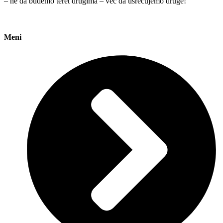
– ne da budemo teret drugima – već da usrećujemo druge!
Meni