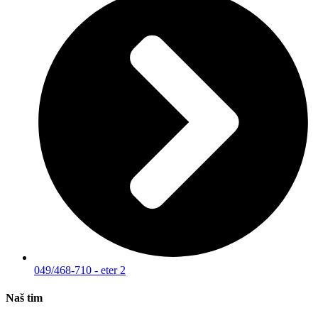
049/468-710 - eter 2
Naš tim