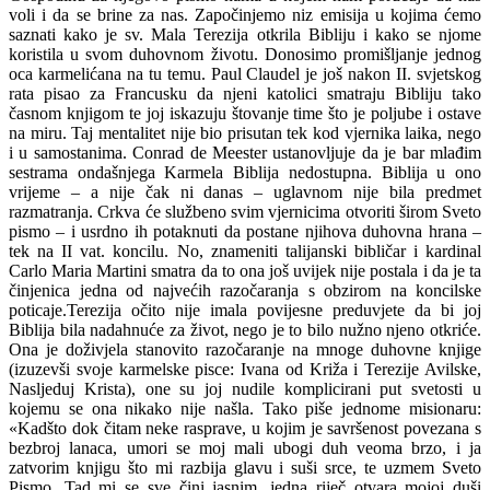
voli i da se brine za nas. Započinjemo niz emisija u kojima ćemo
saznati kako je sv. Mala Terezija otkrila Bibliju i kako se njome
koristila u svom duhovnom životu. Donosimo promišljanje jednog
oca karmelićana na tu temu. Paul Claudel je još nakon II. svjetskog
rata pisao za Francusku da njeni katolici smatraju Bibliju tako
časnom knjigom te joj iskazuju štovanje time što je poljube i ostave
na miru. Taj mentalitet nije bio prisutan tek kod vjernika laika, nego
i u samostanima. Conrad de Meester ustanovljuje da je bar mlađim
sestrama ondašnjega Karmela Biblija nedostupna. Biblija u ono
vrijeme – a nije čak ni danas – uglavnom nije bila predmet
razmatranja. Crkva će službeno svim vjernicima otvoriti širom Sveto
pismo – i usrdno ih potaknuti da postane njihova duhovna hrana –
tek na II vat. koncilu. No, znameniti talijanski bibličar i kardinal
Carlo Maria Martini smatra da to ona još uvijek nije postala i da je ta
činjenica jedna od najvećih razočaranja s obzirom na koncilske
poticaje.Terezija očito nije imala povijesne preduvjete da bi joj
Biblija bila nadahnuće za život, nego je to bilo nužno njeno otkriće.
Ona je doživjela stanovito razočaranje na mnoge duhovne knjige
(izuzevši svoje karmelske pisce: Ivana od Križa i Terezije Avilske,
Nasljeduj Krista), one su joj nudile komplicirani put svetosti u
kojemu se ona nikako nije našla. Tako piše jednome misionaru:
«Kadšto dok čitam neke rasprave, u kojim je savršenost povezana s
bezbroj lanaca, umori se moj mali ubogi duh veoma brzo, i ja
zatvorim knjigu što mi razbija glavu i suši srce, te uzmem Sveto
Pismo. Tad mi se sve čini jasnim, jedna riječ otvara mojoj duši