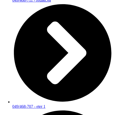
049/468-711 - redakcija
049/468-707 - eter 1