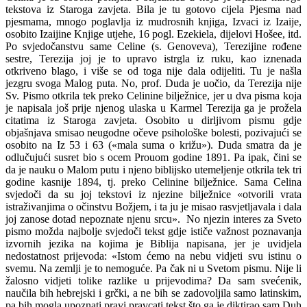
tekstova iz Staroga zavjeta. Bila je tu gotovo cijela Pjesma nad
pjesmama, mnogo poglavlja iz mudrosnih knjiga, Izvaci iz Izaije,
osobito Izaijine Knjige utjehe, 16 pogl. Ezekiela, dijelovi Hošee, itd.
Po svjedočanstvu same Celine (s. Genoveva), Terezijine rođene
sestre, Terezija joj je to upravo istrgla iz ruku, kao iznenada
otkriveno blago, i više se od toga nije dala odijeliti. Tu je našla
jezgru svoga Malog puta. No, prof. Duda je uočio, da Terezija nije
Sv. Pismo otkrila tek preko Celinine bilježnice, jer u dva pisma koja
je napisala još prije njenog ulaska u Karmel Terezija ga je prožela
citatima iz Staroga zavjeta. Osobito u dirljivom pismu gdje
objašnjava smisao neugodne očeve psihološke bolesti, pozivajući se
osobito na Iz 53 i 63 («mala suma o križu»). Duda smatra da je
odlučujući susret bio s ocem Prouom godine 1891. Pa ipak, čini se
da je nauku o Malom putu i njeno biblijsko utemeljenje otkrila tek tri
godine kasnije 1894, tj. preko Celinine bilježnice. Sama Celina
svjedoči da su joj tekstovi iz njezine bilježnice «otvorili vrata
istraživanjima o očinstvu Božjem, i ta ju je misao rasvjetljavala i dala
joj zanose dotad nepoznate njenu srcu». No njezin interes za Sveto
pismo možda najbolje svjedoči tekst gdje ističe važnost poznavanja
izvornih jezika na kojima je Biblija napisana, jer je uvidjela
nedostatnost prijevoda: «Istom ćemo na nebu vidjeti svu istinu o
svemu. Na zemlji je to nemoguće. Pa čak ni u Svetom pismu. Nije li
žalosno vidjeti tolike razlike u prijevodima? Da sam svećenik,
naučila bih hebrejski i grčki, a ne bih se zadovoljila samo latinskim,
pa bih mogla upoznati pravi pravcati tekst što ga je diktirao sam Duh