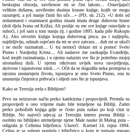
beskrajna obzorja, savršenost mi se čini lakom… Ostavljajući
velikim dušama, uzvišenim dusima krasne knjige, kojih ne mogu
razumjeti, a još manje činiti što uče…» (PD, str. 212). «U dobi od
sedamnaest i osamnaest godina nisam imala druge duhovne hrane
(doli djela Ivana od Križa). Ali poslije su me sve knjige ostavljale u
suhoći, i još sam u tom stanju (tj. i godine 1895. kada piše Rukopis
A). Ako otvorim knjigu kojega duhovnog pisca, pa i najljepšu,
najdirljiviju, odmah osjećam da mi se srce zatvara… duh mi se ukoči
i ne može razmatrati… U toj nemoći dolaze mi u pomoć Sveto
Pismo i Nasljeduj Krista… Ali nadasve me zaokuplja Evanđelje,
kod mojih razmatranja, i u njemu nalazim sve što je potrebno mojoj
siromašnoj duši. U njemu otkrivam uvijek nova rasvjetljenja,
skrivene i tajanstvene misli…». Očit da se dogodila neka promjena u
njezinu unutarnjem životu, ispunjava je smo Sveto Pismo, ona tu
unutarnju činjenicu prihvaća i slijedi ono što je ispunjava.
Kako se Terezija srela s Biblijom?
Prvo na neizravan način preko katekizma i propovijedi. Premda su
propovijedi u ono vrijeme malo bile temeljene na Bibliji. Zatim
preko pobožnih knjiga gdje se često puta našao po koji citat iz
Biblije. No najveći utjecaj za Terezijin interes prema Bibliji –
osobito na biblijsko utemeljenje njene Male nauke ili Malog puta –
odigrala je Celinina bilježnica. Ulazeći Karmel 14. rujna 1894.
Celina je sa sobom ponijela i bilježnicu u koju je ispisala mnogo