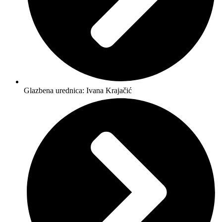
Glazbena urednica: Ivana Krajačić