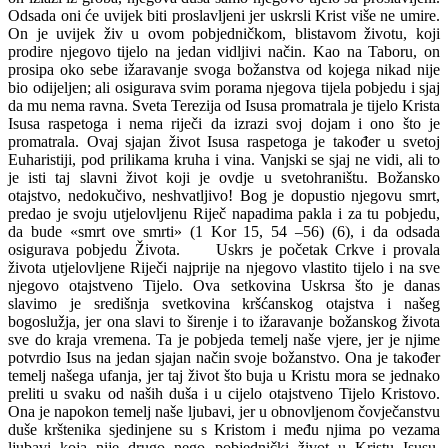
Odsada oni će uvijek biti proslavljeni jer uskrsli Krist više ne umire.
On je uvijek živ u ovom pobjedničkom, blistavom životu, koji
prodire njegovo tijelo na jedan vidljivi način. Kao na Taboru, on
prosipa oko sebe ižaravanje svoga božanstva od kojega nikad nije
bio odijeljen; ali osigurava svim porama njegova tijela pobjedu i sjaj
da mu nema ravna. Sveta Terezija od Isusa promatrala je tijelo Krista
Isusa raspetoga i nema riječi da izrazi svoj dojam i ono što je
promatrala. Ovaj sjajan život Isusa raspetoga je također u svetoj
Euharistiji, pod prilikama kruha i vina. Vanjski se sjaj ne vidi, ali to
je isti taj slavni život koji je ovdje u svetohraništu. Božansko
otajstvo, nedokučivo, neshvatljivo! Bog je dopustio njegovu smrt,
predao je svoju utjelovljenu Riječ napadima pakla i za tu pobjedu,
da bude «smrt ove smrti» (1 Kor 15, 54 –56) (6), i da odsada
osigurava pobjedu Života. Uskrs je početak Crkve i provala
života utjelovljene Riječi najprije na njegovo vlastito tijelo i na sve
njegovo otajstveno Tijelo. Ova setkovina Uskrsa što je danas
slavimo je središnja svetkovina kršćanskog otajstva i našeg
bogoslužja, jer ona slavi to širenje i to ižaravanje božanskog života
sve do kraja vremena. Ta je pobjeda temelj naše vjere, jer je njime
potvrdio Isus na jedan sjajan način svoje božanstvo. Ona je također
temelj našega ufanja, jer taj život što buja u Kristu mora se jednako
preliti u svaku od naših duša i u cijelo otajstveno Tijelo Kristovo.
Ona je napokon temelj naše ljubavi, jer u obnovljenom čovječanstvu
duše krštenika sjedinjene su s Kristom i među njima po vezama
ljubavi koja nije drugo nego pobjednički život u Kristu Isusu.