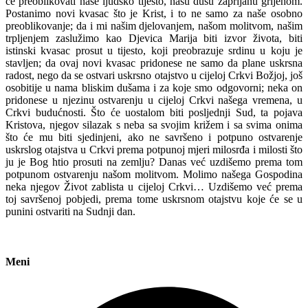
će preoblikovati naše ljudsko tijesto, našu dušu zaprljanu grijehom.
Postanimo novi kvasac što je Krist, i to ne samo za naše osobno
preoblikovanje; da i mi našim djelovanjem, našom molitvom, našim
trpljenjem zaslužimo kao Djevica Marija biti izvor života, biti
istinski kvasac prosut u tijesto, koji preobrazuje srdinu u koju je
stavljen; da ovaj novi kvasac pridonese ne samo da plane uskrsna
radost, nego da se ostvari uskrsno otajstvo u cijeloj Crkvi Božjoj, još
osobitije u nama bliskim dušama i za koje smo odgovorni; neka on
pridonese u njezinu ostvarenju u cijeloj Crkvi našega vremena, u
Crkvi budućnosti. Što će uostalom biti posljednji Sud, ta pojava
Kristova, njegov silazak s neba sa svojim križem i sa svima onima
što će mu biti sjedinjeni, ako ne savršeno i potpuno ostvarenje
uskrslog otajstva u Crkvi prema potpunoj mjeri milosrđa i milosti što
ju je Bog htio prosuti na zemlju? Danas već uzdišemo prema tom
potpunom ostvarenju našom molitvom. Molimo našega Gospodina
neka njegov Život zablista u cijeloj Crkvi… Uzdišemo već prema
toj savršenoj pobjedi, prema tome uskrsnom otajstvu koje će se u
punini ostvariti na Sudnji dan.
Meni