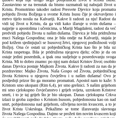
Zaustavimo se na trenutak da bismo razmatrali taj nabujali život u
Kristu. Promotrimo također radost Presvete Djevice koja promatra
pobjedu života Božjega u svome Kristu Isusu čije je okrvavljeno i
mrtvo tijelo nosila na Kalvariji. Kakve li radosti za nju! Radost da
vidi taj život u Kristu, da ga vidi kako ižaruje u svim dušama –
najprije u apostolima i učenicima, u Mariji Magdaleni, radost da već
predvidi pobjedu života u našim dušama. Djevica je bila pridružena
muci Našega Gospodina; ona je bila ondje na Kalvariji, stajala je
pod križem sjedinjujući se Isusovoj žrtvi, njegovoj podložnosti volji
Božjoj. Ona će ostati uz pobjedničkog Krista kao što je bila uz
Krista raspetoga. Bila je pridružena njegovu djelu; očito je da on
ostaje jedini posrednik, a ipak ona sudjeluje u posredovanju svoga
Krista. Mi to dobro znamo: po njoj nam dolazi Kristov život; osobito
danas Djevica postaje Majkom Života. Kakve li radosti za nas da je
pozdravimo: Majko Života, Naša Gospo od Života, pobjedničkog
života Kristova u njegovu čovještvu i u našim dušama! Ovo je
posljednji prizor što ga moramo promatrati. Apostol nam to kaže: S
Kristom smo ukopani (Rim 6,4), jer smo grešnici. S našim grijehom
mi smo cjelokupno čovječanstvo i grijeh svijeta, uzrokom Kristove
smrti, i to je taj grijeh što je bio ukopan. Danas cjelokupna Crkva
izlazi iz groba zajedno s Kristom Isusom, pobjedonosna kao on nad
smrt, pobjedonosna nad grijehom, oživljena novim kvascem, a to je
život Krista Uskrsloga. Prikažimo se tome ižaravanju slavnoga
života Našega Gospodina. Dajmo se prožeti tim novim kvascem koji