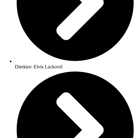
Direktor: Elvis Lacković