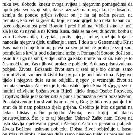
ruku svu slobodu knezu ovoga svijeta i njegovim pomagačima da
upotrijebe svu svoju silu, da se razdraže na onoga koji je došao na
zemlju da ponese grijeh svijeta; on je na taj način postao, na
trenutak, kao veliki grešnik, koji je nosio grijeh kao neku kabanicu i
uzeo odgovornost pred Bogom i pred ljudima. Vidjeli smo te noći
zla kako su navalila na Krista Isusa, dala se na ovu duhovnu borbu u
vrtu Getsemaniju, i zgrtala protiv njega tmine, mržnju koja je
nanosila njegovu djelu uništenje i smrt. I doista u Getsemaniju Krist
Isus malo da nije klonuo; pavši na zemlju ničice prolio je svoj znoj
pomiješan s krvlju pod udarcima mržnje. Pomagači Sotone došli su i
osudili su ga na smrt; vidjeli smo ga kako umire na križu. Bilo je to
čas moći tame, čas njihove prolazne pobjede. A danas prisustvujemo
pobjedi Života. Božanski život sam u sebi nije bio dirnut; samo
smrtni život, vremeniti život Isusov pao je pod udarcima. Njegovo
tijelo i njegova duša su se odijelili, njegov je vremeniti život za
trenutak nestao. Ali ovo je tijelo ostalo tijelo Sina Božjega, sve u
nutrini oživljeno božanstvom Riječi, tijelo druge Osobe Presvetog
Trojstva; duša je također ostala puna i pomazana ovim božanstvom.
Po otajstvenom i neshvatljivom nacrtu, Bog je htio ovu patnju i tu
smrt da bi nam pokazao djelo grijeha. Osobito je htio osigurati na
jedan blistav način pobjedu Života, ovu kojoj mi danas
prisustvujemo. Što je to taj blagdan Uskrsa? Zašto nam Crkva na
usta stavlja opetovanu pjesmu Aleluja? Zato da pjevamo pobjedu
života Božjega, uskrsnu pobjedu. Doista, život pobjeđuje u Isusu:
on izlazi iz groba, njegova duša samo njegovo tijelo su proslavljeni.