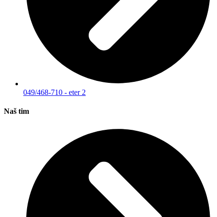
049/468-710 - eter 2
Naš tim