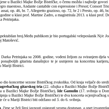
ljene u Bazilici Majke Božje Bistričke, o čemu možda i najbolje govori
o maestoso, Andante cantabile con espressione i Presot; Consort Trio 
i, op. 46, br. 7, Allegretto grazioso, op. 72, br 2 i Presto, op. 46, br.
 godine u klasi prof. Martine Zadro, a magistrirala 2013. u klasi prof
a Petrinjaka.
 respektabilan broj.Među publikom je bio portugalski veleposlanik Nj/e
Jo
j Matošević.
Darka Petrinjaka su 2008. godine, vođeni željom za sviranjem djela vel
 ponajboljih gitarista današnjice te je usmjeren na koncertnu karijer
Mariji Bistrici.
ao dio koncertne sezone Bistričkog zvukolika. Od kraja veljače do sredin
agrebačkog gitarskog tria
(22. ožujka u Bazilici Majke Božje Bistrič
ja u Bazilici Majke Božje Bistričke),
Ide Gamulin
(17. svibnja u Domu
lipnja u Bazilici Majke Božje Bistričke) te dva koncerta ocjenjivačkog 
e će u Mariji Bistrici biti održano od 3. do 6. svibnja.
n
, čime se želi široj javnosti osigurati veoma dostupan, a opet izvanreda