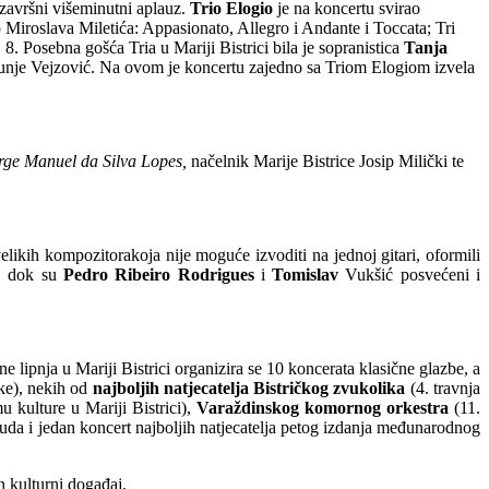
 završni višeminutni aplauz.
Trio Elogio
je na koncertu svirao
Miroslava Miletića: Appasionato, Allegro i Andante i Toccata; Tri
 8. Posebna gošća Tria u Mariji Bistrici bila je sopranistica
Tanja
. Dunje Vejzović. Na ovom je koncertu zajedno sa Triom Elogiom izvela
rge Manuel da Silva Lopes
,
načelnik Marije Bistrice Josip Milički te
ikih kompozitorakoja nije moguće izvoditi na jednoj gitari, oformili
u, dok su
Pedro
Ribeiro
Rodrigues
i
Tomislav
Vukšić posvećeni i
e lipnja u Mariji Bistrici organizira se 10 koncerata klasične glazbe, a
ke), nekih od
najboljih natjecatelja Bistričkog zvukolika
(4. travnja
 kulture u Mariji Bistrici),
Varaždinskog komornog orkestra
(11.
suda i jedan koncert najboljih natjecatelja petog izdanja međunarodnog
n kulturni događaj.