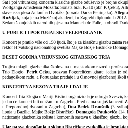
Sat i pol vrhunskog koncerta klasične glazbe oduševio je brojne okup
Wolfganga Amadeusa Mozarta: Sonata br.8, K310 (obr. P. Çeku), Allegr
slavenska plesa Antonína Dvořáka (obrada Darka Petrinjaka): Allegro assa
Ruždjak
, koja je na Muzičkoj akademiji u Zagrebi diplomirala 2012.
Sedam španjolskih narodnih pjesama Manuela de Falle, u obradi Dark
U PUBLICI I PORTUGALSKI VELEPOSLANIK
Koncert je pratilo više od 150 ljudi, što je za klasičnu glazbu zaista
rektor Hrvatskog nacionalnog svetišta Majke Božje Bistričke Domago
DESET GODINA VRHUNSKOG GITARSKOG TRIA
Trojica mlagih glazbenika školovana u majstorkom razredu profesora 
Trio Elogio.
Petrit
Çeku
, prozvan Pogorelićem gitare, jedan je od
pedagoškom radu, a Portugalac predaje i u Osnovnoj glazbenoj školi u 
KONCERTNA SEZONA TRAJE I DALJE
Koncert Tria Elogia u Mariji Bistirci organizirala je udruga Svesvir, k
jedan će koncert biti održan i u Zagrebu. Pred nama su još koncerti
Z
u Preporodnoj dvorani u Zagrebu),
Dua Bedek Draušnik
(3. svibn
lipnja u Bazilici Majke Božje Bistričke),
Domagoja Paukovića
(14. 
natjecanja glazbenika solista i komornih sastava u klasičnoj glazbi, koj
Ulaz na sva događanja u sklopu Bistričkog zvukolika je besplata