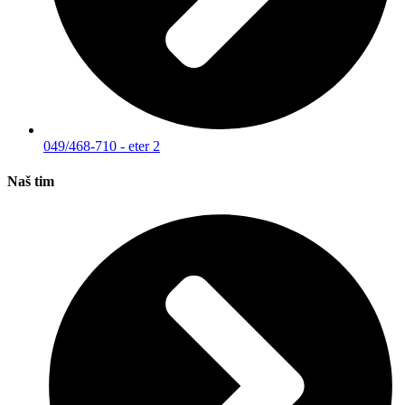
049/468-710 - eter 2
Naš tim