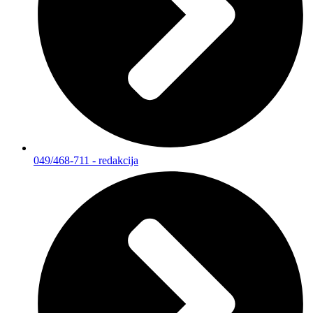
049/468-711 - redakcija