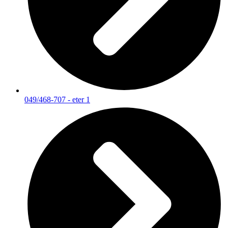
049/468-707 - eter 1