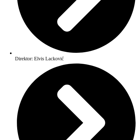
Direktor: Elvis Lacković