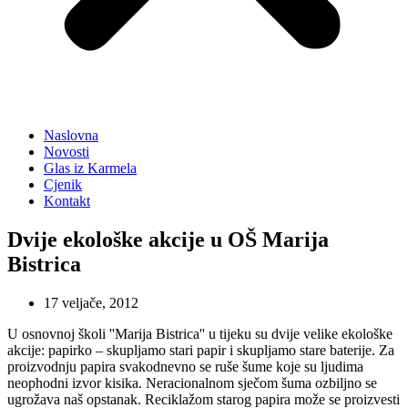
Naslovna
Novosti
Glas iz Karmela
Cjenik
Kontakt
Dvije ekološke akcije u OŠ Marija
Bistrica
17 veljače, 2012
U osnovnoj školi ''Marija Bistrica'' u tijeku su dvije velike ekološke
akcije: papirko – skupljamo stari papir i skupljamo stare baterije. Za
proizvodnju papira svakodnevno se ruše šume koje su ljudima
neophodni izvor kisika. Neracionalnom sječom šuma ozbiljno se
ugrožava naš opstanak. Reciklažom starog papira može se proizvesti