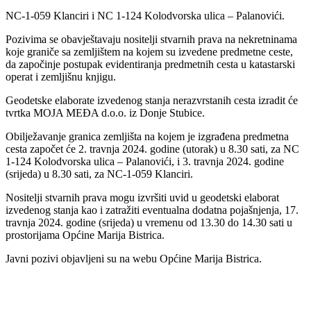
NC-1-059 Klanciri i NC 1-124 Kolodvorska ulica – Palanovići.
Pozivima se obavještavaju nositelji stvarnih prava na nekretninama
koje graniče sa zemljištem na kojem su izvedene predmetne ceste,
da započinje postupak evidentiranja predmetnih cesta u katastarski
operat i zemljišnu knjigu.
Geodetske elaborate izvedenog stanja nerazvrstanih cesta izradit će
tvrtka MOJA MEĐA d.o.o. iz Donje Stubice.
Obilježavanje granica zemljišta na kojem je izgrađena predmetna
cesta započet će 2. travnja 2024. godine (utorak) u 8.30 sati, za NC
1-124 Kolodvorska ulica – Palanovići, i 3. travnja 2024. godine
(srijeda) u 8.30 sati, za NC-1-059 Klanciri.
Nositelji stvarnih prava mogu izvršiti uvid u geodetski elaborat
izvedenog stanja kao i zatražiti eventualna dodatna pojašnjenja, 17.
travnja 2024. godine (srijeda) u vremenu od 13.30 do 14.30 sati u
prostorijama Općine Marija Bistrica.
Javni pozivi objavljeni su na webu Općine Marija Bistrica.