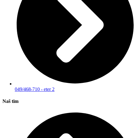
049/468-710 - eter 2
Naš tim