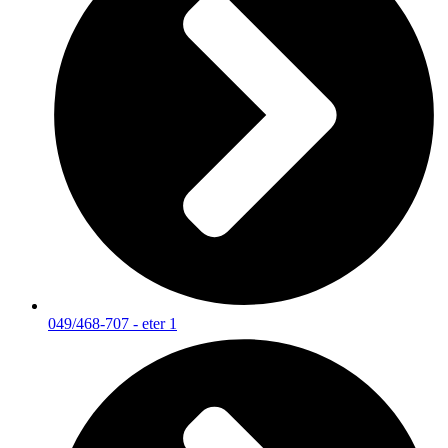
049/468-707 - eter 1