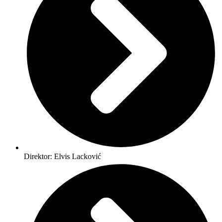
Direktor: Elvis Lacković