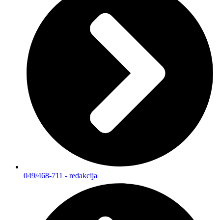
049/468-711 - redakcija