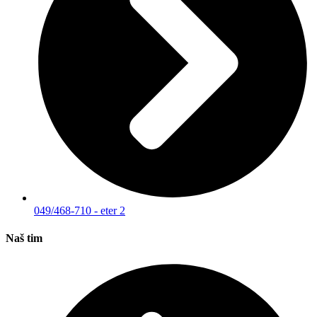
049/468-710 - eter 2
Naš tim