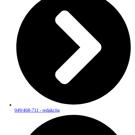
049/468-711 - redakcija