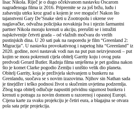
lisac Nikola. Riječ je o dugo očekivanom nastavku Oscarom
nagrađenoga filma iz 2016. Pripremite se za još bržu, luđu i
zabavniju utrku kroz grad u kojem je sve moguće! Nakon što
tajanstveni Gary De’Snake sleti u Zootropolu i okrene sve
naglavačke, odvažna policijska novakinja Iva i njezin šarmantni
partner Nikola moraju krenuti u akciju, prerušiti se i istražiti
najskrivenije četvrti grada – od vlažnih močvara do vrelih
pustinjskih dina. U 20 sati pak na rasporedu je film “Greenland 2:
Migracija”. U nastavku provokativnog i napetog hita “Greenland” iz
2020. godine, novi nastavak vodi nas na put pun neizvjesnosti – put
kojim se mora pokrenuti cijela obitelj Garrity koju i ovog puta
predvodi Gerard Butler. Radnja filma smještena je pet godina nakon
što je komet Clarke pogodio Zemlju i uništio velik dio planeta.
Obitelj Garrity, koja je preživjela skrivanjem u bunkeru na
Grenlandu, suočava se s novim izazovima. Njihov sin Nathan sada
je tinejdžer i teško podnosi život u skučenim uvjetima podzemlja.
Zbog toga obitelj odlučuje napustiti prividnu sigurnost bunkera i
krenuti u potragu za novim domom u razorenoj i opasnoj Europi.
Cijena karte za svaku projekciju je četiri eura, a blagajna se otvara
pola sata prije projekcija.