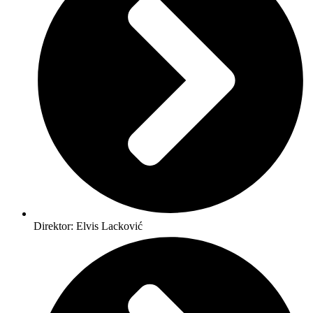
Direktor: Elvis Lacković