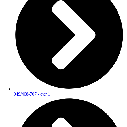
049/468-707 - eter 1