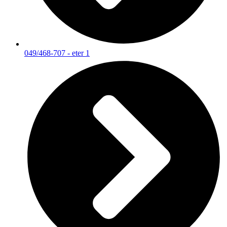
049/468-707 - eter 1