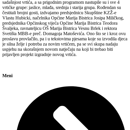
sadašnjost vrtića, a sa prigodnim programom nastupile su i sve 4
vrtićke grupe: jaslice, mlađa, srednja i starija grupa. Rođendan su
čestitali brojni gosti, izdvajamo predsjednicu Skupštine KZŽ-e
Vlastu Hubicki, načelnika Općine Marija Bistrica Josipa Miličkog,
predsjednika Općinskog vijeća Općine Marija Bistrica Teodora
Švaljeka, ravnateljicu OŠ Marija Bistrica Vesnu Brlek i rektora
Svetišta MBB-e preč. Domagoja Matoševića. Ono što se i kroz ovu
proslavu provlačilo, pa i u tekstovima pjesama koje su izvodila djeca
je silna želje i potreba za novim vrtićem, pa se svi skupa nadaju
uspjehu na skorašnjem novom natječaju na koji bi trebao biti
prijavljen projekt izgradnje novog vrtića.
Meni