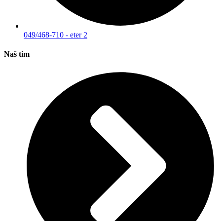
049/468-710 - eter 2
Naš tim