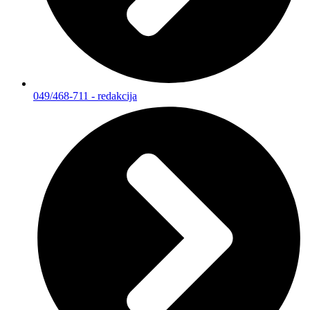
049/468-711 - redakcija