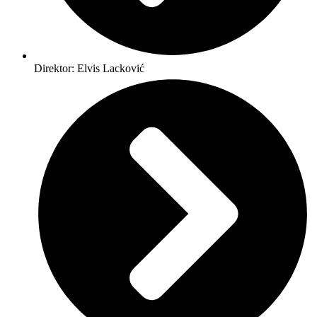
Direktor: Elvis Lacković