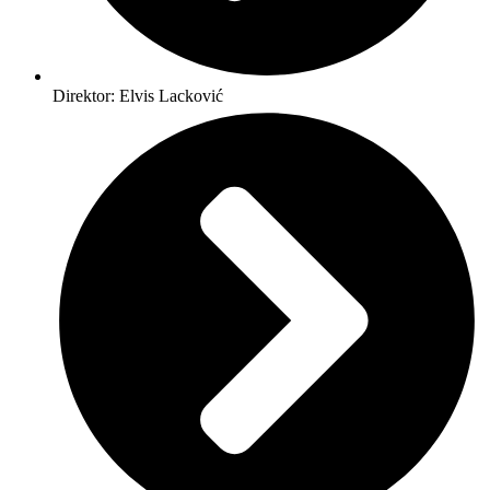
Direktor: Elvis Lacković