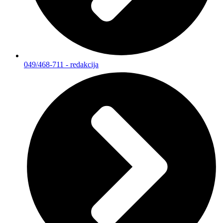
049/468-711 - redakcija