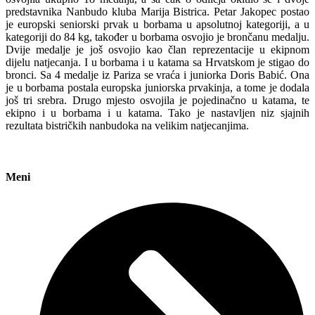
predstavnika Nanbudo kluba Marija Bistrica. Petar Jakopec postao
je europski seniorski prvak u borbama u apsolutnoj kategoriji, a u
kategoriji do 84 kg, također u borbama osvojio je brončanu medalju.
Dvije medalje je još osvojio kao član reprezentacije u ekipnom
dijelu natjecanja. I u borbama i u katama sa Hrvatskom je stigao do
bronci. Sa 4 medalje iz Pariza se vraća i juniorka Doris Babić. Ona
je u borbama postala europska juniorska prvakinja, a tome je dodala
još tri srebra. Drugo mjesto osvojila je pojedinačno u katama, te
ekipno i u borbama i u katama. Tako je nastavljen niz sjajnih
rezultata bistričkih nanbudoka na velikim natjecanjima.
Meni