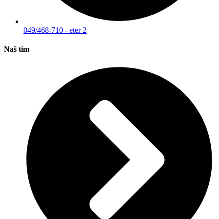
049/468-710 - eter 2
Naš tim