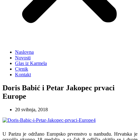
Naslovna
Novosti
Glas iz Karmela
Cjenik
Kontakt
Doris Babić i Petar Jakopec prvaci
Europe
20 svibnja, 2018
U Parizu je održano Europsko prvenstvo u nanbudu. Hrvatska je
osvojila ukupno 18 medalja, a sa čak 8 odličja okitilo se i dvoje