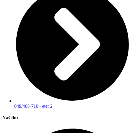
049/468-710 - eter 2
Naš tim