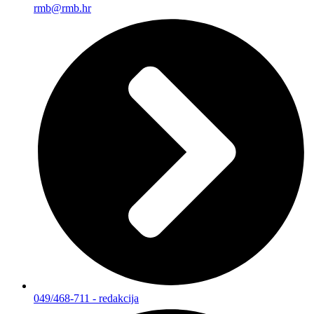
rmb@rmb.hr
049/468-711 - redakcija