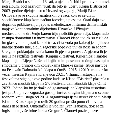
Mariji Bistrici u subotu u 18 sati, a ujedno će biti i promoviran novi,
peti album, pod nazivom ”Kak da bilo je jučer”. Klapa Bistrica od
2003. godine djeluje u srcu Hrvatskog zagorja, Mariji Bistrici.
Osnovala ju je skupina amaterskih pjevača koji su se divili
specifičnome klapskom načinu izvođenja pjesama. Otad daju svoj
doprinos približavanju ljepote, melodioznosti i šarma dalmatinskih
napjeva kontinentalnim dijelovima Hrvatske. Uživajući u
međusobnome druženju barem triju različitih generacija, klapa rado
zastupa domovinu i u inozemstvu. Članovi klape uvijek su težili da
im glasovi budu jasni kao bistrica, čista voda po kakvoj je i njihovo
naselje dobilo ime, a duh zagorske popevke uvijek nose sa sobom,
šire ga te poklanjaju svuda kamo ih pjesma ponese. A pjesma ih je
nosila na različite festivale (Krapinski festival, Krijesnica) i smotre
klapa diljem Lijepe Naše od kojih su im posebno su dragi nastupi na
smotrama u primorskim kolijevkama klapske pisme. Ističu nastupe
na Festivalu Dalmatinskih klapa u Omišu 2015. i 2019. te autorsku
večer maestra Rajmira Kraljevića 2021. Vrhunac nastupanja na
festivalima stigao je ove godine kada se Klapa ”Bistrica” plasirala u
završnicu muških klapa na 57. Festivalu dalmatinskih klapa Omiš
2023. Jedino što im je draže od gostovanja na klapskim susretima
jest pružiti pravo zagorsko gostoprimstvo drugim klapama u svome
rodnom kraju, stoga od 2014. organiziraju ljetni susret klapa u Mariji
Bistrici. Kroz klapu je u ovih 20 godina prošlo puno članova, a
danas ih je deset. Umjetnički je voditelj Ivan Habazin, dok se za
logistiku najviše brine Jurica Gregurić. Članovi pozivaju sve