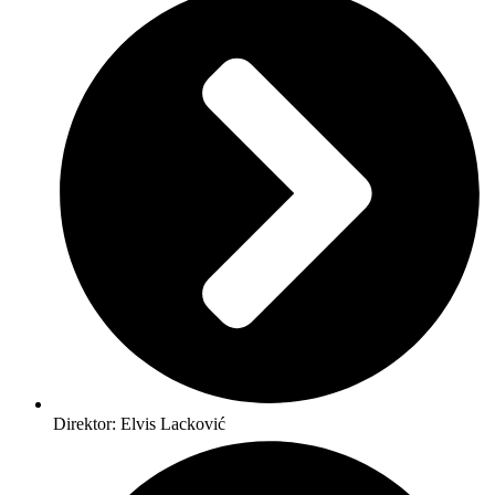
Direktor: Elvis Lacković