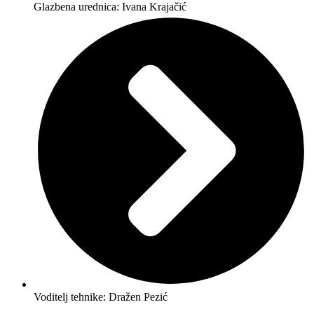
Glazbena urednica: Ivana Krajačić
Voditelj tehnike: Dražen Pezić