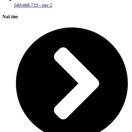
049/468-710 - eter 2
Naš tim