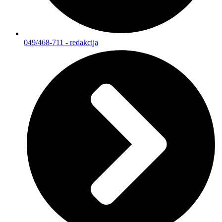
049/468-711 - redakcija