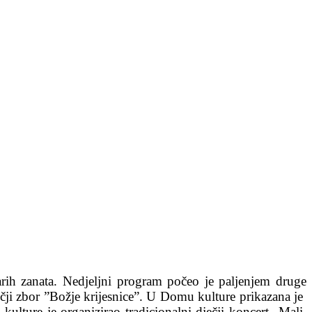
tarih zanata. Nedjeljni program počeo je paljenjem druge
ečji zbor ”Božje krijesnice”. U Domu kulture prikazana je
ture je organizirao tradicionalni dječji koncert „Mali,