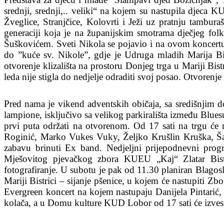
srednji, srednji,.. veliki“ na kojem su nastupila djeca
Žveglice, Stranjčice, Kolovrti i Ježi uz pratnju tambura
generaciji koja je na županijskim smotrama dječjeg folk
Šuškovićem. Sveti Nikola se pojavio i na ovom koncertu s
do ”kuće sv. Nikole”, gdje je Udruga mladih Marija Bis
otvorenje klizališta na prostoru Donjeg trga u Mariji Bist
leda nije stigla do nedjelje odraditi svoj posao. Otvorenje 
Pred nama je vikend adventskih običaja, sa središnjim do
lampione, isključivo sa velikog parkirališta između Bluesu
prvi puta održati na otvorenom. Od 17 sati na trgu će
Roginić, Marko Vukes Vuky, Željko Krušlin Kruška, Šare
zabavu brinuti Ex band. Nedjeljni prijepodnevni progr
Mješovitog pjevačkog zbora KUEU „Kaj“ Zlatar Bist
fotografiranje. U subotu je pak od 11.30 planiran Blagosl
Mariji Bistrici – sijanje pšenice, u kojem će nastupiti Zb
Evergreen koncert na kojem nastupaju Danijela Pintarić,
kolača, a u Domu kulture KUD Lobor od 17 sati će izvest