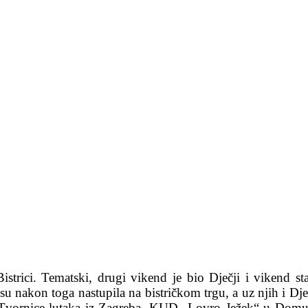
istrici. Tematski, drugi vikend je bio Dječji i vikend s
 su nakon toga nastupila na bistričkom trgu, a uz njih i Dj
Tvornice lutaka iz Zagreba. KUD „Lovro Ježek“ u Domu kul