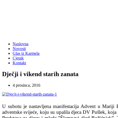
Naslovna
Novosti
Glas iz Karmela
Cjenik
Kontakt
Dječji i vikend starih zanata
4 prosinca, 2016
U subotu je nastavljena manifestacija Advent u Mariji B
adventske svijeće, koju su upalila djeca DV Pušlek, koja
Predstava za djecu i mlade ”Šlampavi djed Božićnjak”, 