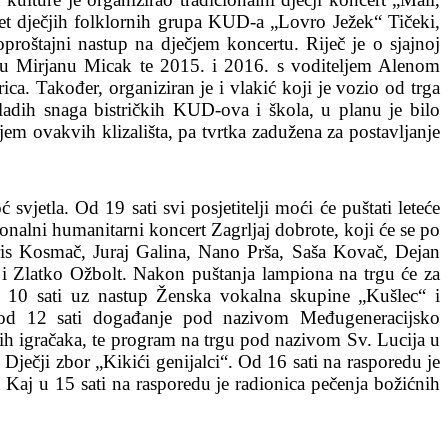
pet dječjih folklornih grupa KUD-a „Lovro Ježek“ Tičeki,
oproštajni nastup na dječjem koncertu. Riječ je o sjajnoj
jicu Mirjanu Micak te 2015. i 2016. s voditeljem Alenom
a. Također, organiziran je i vlakić koji je vozio od trga
ladih snaga bistričkih KUD-ova i škola, u planu je bilo
njem ovakvih klizališta, pa tvrtka zadužena za postavljanje
jetla. Od 19 sati svi posjetitelji moći će puštati leteće
ionalni humanitarni koncert Zagrljaj dobrote, koji će se po
ris Kosmač, Juraj Galina, Nano Prša, Saša Kovač, Dejan
 i Zlatko Ožbolt. Nakon puštanja lampiona na trgu će za
od 10 sati uz nastup Ženska vokalna skupine „Kušlec“ i
 od 12 sati događanje pod nazivom Međugeneracijsko
enih igračaka, te program na trgu pod nazivom Sv. Lucija u
 Dječji zbor „Kikići genijalci“. Od 16 sati na rasporedu je
Kaj u 15 sati na rasporedu je radionica pečenja božićnih