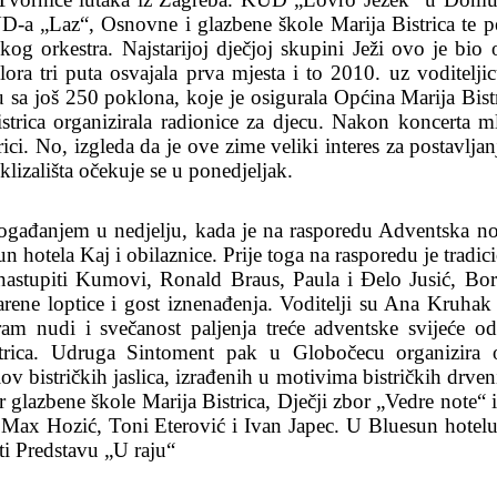
 KUD-a „Laz“, Osnovne i glazbene škole Marija Bistrica te 
škog orkestra. Najstarijoj dječjoj skupini Ježi ovo je bio 
lora tri puta osvajala prva mjesta i to 2010. uz voditel
a još 250 poklona, koje je osigurala Općina Marija Bistric
trica organizirala radionice za djecu. Nakon koncerta m
rici. No, izgleda da je ove zime veliki interes za postavlja
klizališta očekuje se u ponedjeljak.
gađanjem u nedjelju, kada je na rasporedu Adventska noć sv
n hotela Kaj i obilaznice. Prije toga na rasporedu je tradic
 nastupiti Kumovi, Ronald Braus, Paula i Đelo Jusić, Bo
ne loptice i gost iznenađenja. Voditelji su Ana Kruhak
am nudi i svečanost paljenja treće adventske svijeće 
rica. Udruga Sintoment pak u Globočecu organizira
ov bistričkih jaslica, izrađenih u motivima bistričkih drv
or glazbene škole Marija Bistrica, Dječji zbor „Vedre note“ i
 Max Hozić, Toni Eterović i Ivan Japec. U Bluesun hotelu 
i Predstavu „U raju“