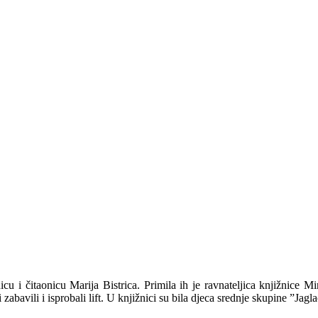
u i čitaonicu Marija Bistrica. Primila ih je ravnateljica knjižnice Mi
 zabavili i isprobali lift. U knjižnici su bila djeca srednje skupine ”Ja